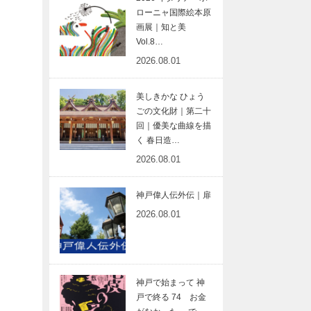
ローニャ国際絵本原
画展｜知と美
Vol.8…
2026.08.01
美しきかな ひょう
ごの文化財｜第二十
回｜優美な曲線を描
く 春日造…
2026.08.01
神戸偉人伝外伝｜扉
2026.08.01
神戸で始まって 神
戸で終る 74 お金