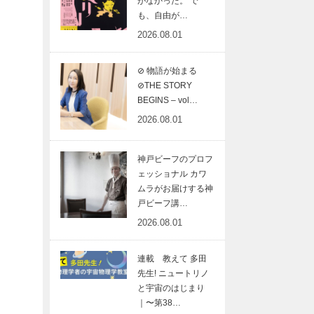
がなかった。 で
も、自由が…
2026.08.01
⊘ 物語が始まる
⊘THE STORY
BEGINS – vol…
2026.08.01
神戸ビーフのプロフ
ェッショナル カワ
ムラがお届けする神
戸ビーフ講…
2026.08.01
連載 教えて 多田
先生! ニュートリノ
と宇宙のはじまり
｜〜第38…