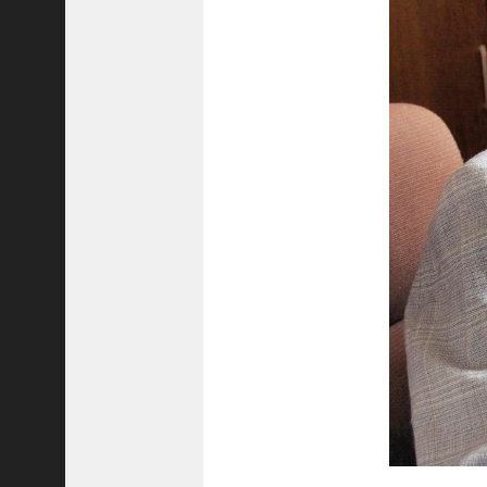
8
代
理
事
長
＞
ホーム
トピックス
KOBE散歩
記事を検索
バックナンバー
編集部ブログ
「神戸っ子」会員企業