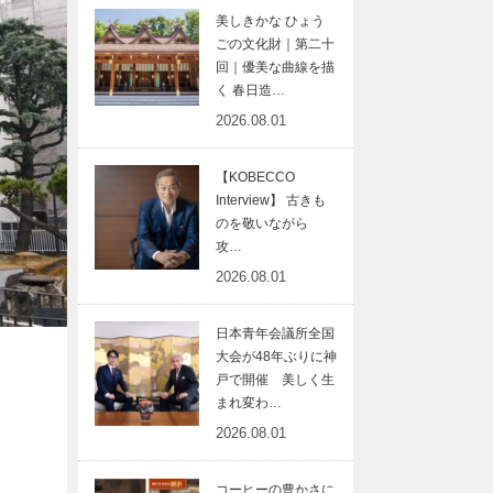
美しきかな ひょう
ごの文化財｜第二十
回｜優美な曲線を描
く 春日造…
2026.08.01
【KOBECCO
Interview】 古きも
のを敬いながら
攻…
2026.08.01
日本青年会議所全国
大会が48年ぶりに神
戸で開催 美しく生
まれ変わ…
2026.08.01
コーヒーの豊かさに