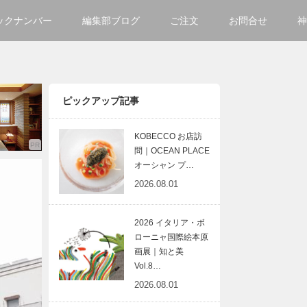
ックナンバー
編集部ブログ
ご注文
お問合せ
神
ご購入方法について
会社
掲載・広告について
サイ
ピックアップ記事
KOBECCO お店訪
問｜OCEAN PLACE
オーシャン プ…
2026.08.01
2026 イタリア・ボ
ローニャ国際絵本原
画展｜知と美
Vol.8…
2026.08.01