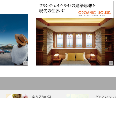
集う店 Vol.03
こどもといっし
BRACERIA
にLUNCH｜Vol.
PASTICCERIA
ドキンズハート
BOND
ェイプカフェ