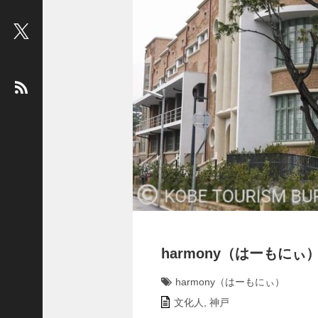
ビ
ュ
ー
：
松
平
健
＜
俳
優
＞
堤
未
果
harmony（はーもにぃ
＜
国
harmony（はーもにぃ）
際
文化人
,
神戸
ジ