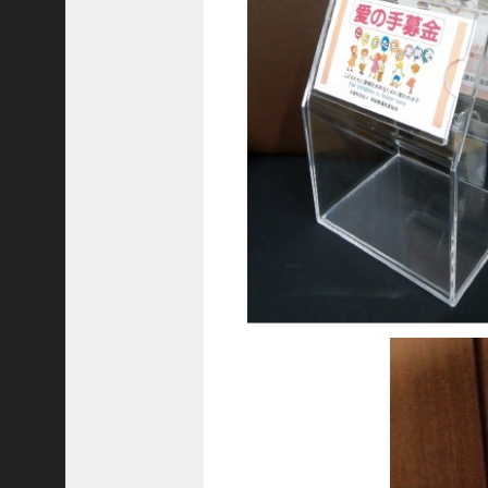
隆
昌
＜
一
般
社
団
法
人
神
戸
青
年
会
議
所
第
6