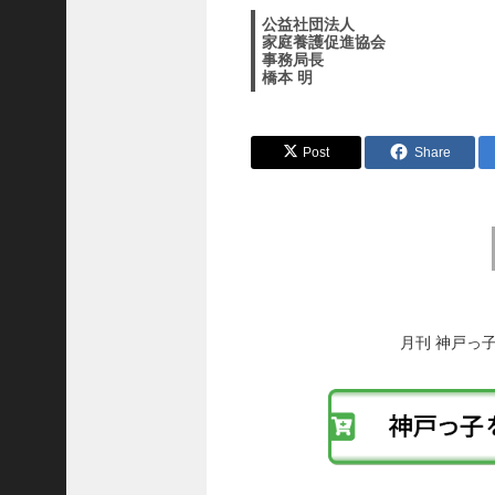
公益社団法人
ご注文フォーム
家庭養護促進協会
事務局長
ご購入方法について
橋本 明
掲載・広告について
ご意見・お問い合わせ
Post
Share
「神戸っ子」とは
会社概要
前
後
サイトポリシー
の
個人情報の取扱いについて
投
稿
月刊 神戸っ
特定商取引法に基づく表記
へ
Facebook
の
リ
Instagram
ン
ク