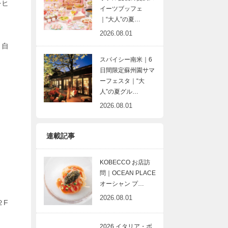
をヒ
イーツブッフェ
｜“大人”の夏…
2026.08.01
。自
スパイシー南米｜6
日間限定蘇州園サマ
ーフェスタ｜“大
人”の夏グル…
2026.08.01
連載記事
KOBECCO お店訪
問｜OCEAN PLACE
オーシャン プ…
2026.08.01
２F
2026 イタリア・ボ