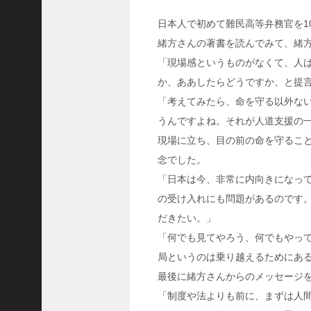
ャ
ー
日本人で初めて難民高等弁務官を1
ナ
緒方さんの著書を読んでみて、緒
リ
「現場感というものがなくて、人
ス
か、ああしたらどうですか、と提
ト
「考えてみたら、命を守る以外な
＞
うんですよね。それが人道支援の
＜
現場に立ち、目の前の命を守るこ
対
念でした。
談
「日本は今、非常に内向きになっ
＞
の受け入れにも問題があるのです
上
だきたい。」
島
達
「何でも見てやろう、何でもやっ
司
局というのは乗り越えるためにあ
＜
最後に緒方さんからのメッセージ
U
「制度や法よりも前に、まずは人
C