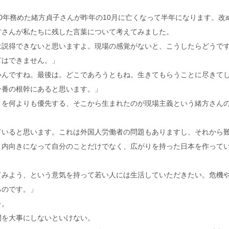
0年務めた緒方貞子さんが昨年の10月に亡くなって半年になります。改
方さんが私たちに残した言葉について考えてみました。
は説得できないと思いますよ。現場の感覚がないと、こうしたらどうで
言はできません。」
いんですね。最後は。どこであろうともね。生きてもらうことに尽きて
一番の根幹にあると思います。」
とを何よりも優先する、そこから生まれたのが現場主義という緒方さん
ていると思います。これは外国人労働者の問題もありますし、それから
。内向きになって自分のことだけでなく、広がりを持った日本を作って
てみよう、という意気を持って若い人には生活していただきたい。危機
るのです。」
を。
間を大事にしないといけない。