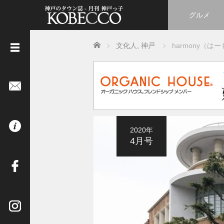
グルメ
Home
文化人
,
神戸
harmony（は
《
立
ち
読
み
は
2020年
コ
4月号
チ
ラ
》
イ
ン
タ