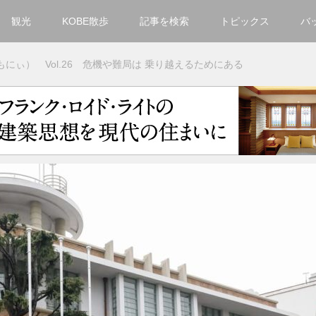
観光
KOBE散歩
記事を検索
トピックス
バ
カテゴリ一覧
ーもにぃ） Vol.26 危機や難局は 乗り越えるためにある
KOBECCO Selection
グルメ
お洒落・ファッション
楽しむ
観光
文化・芸術・音楽
住環境
街
人