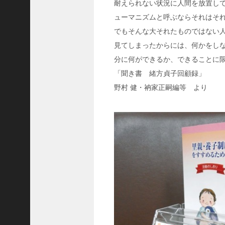
耐えられない状況に人間を放置し
C
ューマニズムと呼ぶならそれはそ
ジ
ャ
でもそんな大それたものではない
パ
見てしまったからには、何かをし
ン
分に何ができるか、できることに
株
「聞き書 緒方貞子回顧録」
式
野村 健・衲家正嗣編等 より
会
社
代
表
取
締
役
会
長
＞
松
井