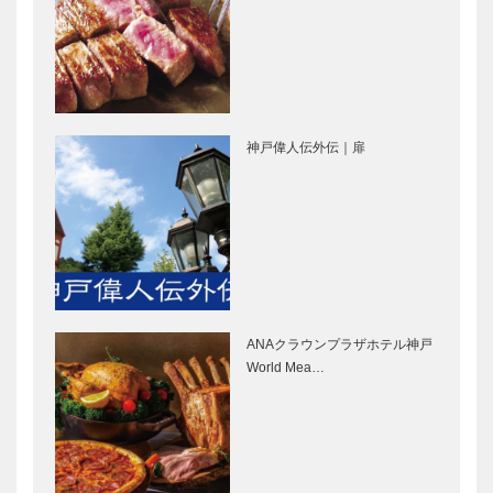
｜デリカ
ィーサロン
［KOBECCO
［KOBECCO
Selection］
Selection］
マキシン｜帽
㊎柴田音吉洋
子専門店
服店｜ハンド
神戸偉人伝外伝｜扉
［KOBECCO
メイド注文紳
Selection］
士服
［KOBECCO
Selection］
STUDIO
北野ガーデン
KIICHI｜革小
｜フレンチレ
物
ストラン
［KOBECCO
［KOBECCO
Selection］
Selection］
ANAクラウンプラザホテル神戸
神戸御影メゾ
ブティック
World Mea…
ンデコール｜
セリザワ｜婦
オートクチュ
人服
ールインテリ
［KOBECCO
ア
Selection］
［KOBECCO
らくだ洋靴店
フラウコウベ