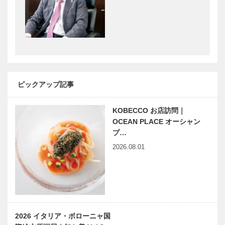
ノースウッズ
カワムラの＂
に魅せられて
神戸ビーフ＂
Vol.09
への思い
Vol. 08
神戸のお嬢さ
神戸大人スタ
ん モデル レ
イル 鉄板
ピックアップ記事
ヌさん
DINING 月
や 望月 英
KOBECCO お店訪問｜
治さん
OCEAN PLACE オーシャン
海外のスポー
輝く女性Ⅲ
プ…
ツ文化を伝え
Vol.8 ブータ
2026.08.01
つづけて150
ン コーディ
年
ネーター 西
岡 葉子さん
「神戸で落語
第2回 コウベ
を楽しむ」シ
フード カン
リーズ な
パニー｜損得
2026 イタリア・ボローニャ国
ぜ、こんなに
ではなく、善