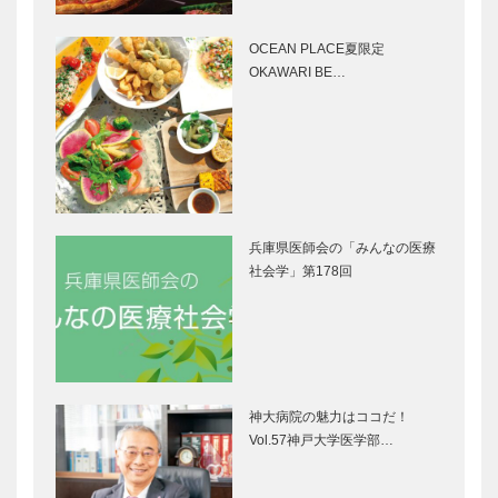
Select…
三宮本店｜セ
｜ジュエリー
ミオーダーパ
&アクセサリ
OCEAN PLACE夏限定
ンプス
ー
OKAWARI BE…
［KOBECCO
［KOBECCO
Selection…
Selecti…
ゴンチャロフ
ボックサン｜
製菓｜洋菓子
神戸洋藝菓子
［KOBECCO
［KOBECCO
Selection］
Selection］
兵庫県医師会の「みんなの医療
ガゼボ｜イン
北野クラブ｜
社会学」第178回
テリアショッ
フレンチレス
プ
トラン
［KOBECCO
［KOBECCO
Selection］
Selection］
マイスター大
御菓子司 常
学堂｜メガネ
盤堂｜和菓子
神大病院の魅力はココだ！
［KOBECCO
［KOBECCO
Vol.57神戸大学医学部…
Selection］
Selection］