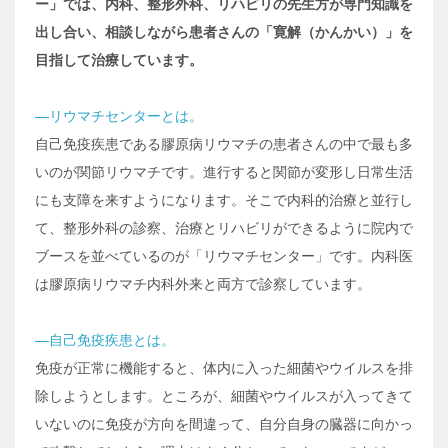
ー」では、内科、整形外科、リハビリの先生方が専門知識を
出し合い、相談しながら患者さんの「寛解（かんかい）」を
目指して治療しています。
―リウマチセンターとは。
自己免疫疾患である膠原病リウマチの患者さんの中で最も多
いのが関節リウマチです。進行すると関節が変形し日常生活
にも支障を来すようになります。そこで内科的治療と並行し
て、整形外科の診察、治療とリハビリができるように院内で
ブースを並べているのが「リウマチセンター」です。内科医
は膠原病リウマチ内科外来と両方で診察しています。
―自己免疫疾患とは。
免疫が正常に機能すると、体内に入った細菌やウイルスを排
除しようとします。ところが、細菌やウイルスが入ってきて
いないのに免疫が方向を間違って、自分自身の臓器に向かっ