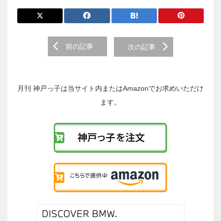
前
前の記事
次の記事
後
の
投
稿
月刊 神戸っ子は当サイト内またはAmazonでお求めいただけ
へ
ます。
の
リ
ン
ク