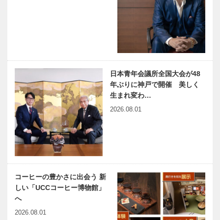
21Fダイニン
レストラン
グ「Kobe
「カメリア」
Gr…
｜ホテルの究
ANAクラウ
神戸みなとピ
極ランチ
ンプラザホテ
アノ
ル神戸 「鉄
板焼 北野」
日本青年会議所全国大会が48
｜ホテルの究
年ぶりに神戸で開催 美しく
極ランチ
芦屋市制施行
石阪春生さん
生まれ変わ…
80周年記念
を偲ぶ ―石
2026.08.01
展 と 芦屋和
阪画伯とバー
洋館
ボンクラブ―
MUSEUM構
想
兵庫県医師会
harmony（は
の「みんなの
ーもにぃ）
医療社会学」
Vol.26 危機
コーヒーの豊かさに出会う 新
第一〇六回
や難局は 乗
しい「UCCコーヒー博物館」
り越えるため
へ
にある
連載エッセイ
神戸のカクシ
2026.08.01
／喫茶店の書
ボタン 第七