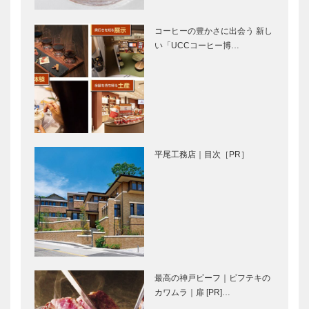
神戸で終る
ンさんぽ ｜
③
番外編 （イ
コーヒーの豊かさに出会う 新し
スズベーカリ
い「UCCコーヒー博…
空中戦だけで
マキシン80
ー 井筒…
はない「トッ
周年記念「女
プガン」秘
性に恩返し
話… トム・
を」タカラジ
クルーズから
ェンヌOGマ
日本へのリス
ルシェ開催！
NOMIENA｜
永田良介商店
ペクト
Days of Wine
｜オーダーメ
平尾工務店｜目次［PR］
and Roses
イド家具
［KOBECCO
Selection］
Hair&Face
il
Elizabeth｜
Quadrifoglio
ヘアサロン
（クアドリフ
［KOBECCO
ォリオ）｜ビ
S…
スポークシュ
最高の神戸ビーフ｜ビフテキの
ーズ
トアロードデ
ALEX｜トー
カワムラ｜扉 [PR]…
［KOBE…
リカテッセン
タルビューテ