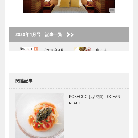
2020年4月号 記事一覧
〈2020年4月
集う店
号〉
Vol.03
BRACERIA
PASTICCERI
A BOND
関連記事
こどもといっ
GLION
しょに
MUSEUM 名
KOBECCO お店訪問｜OCEAN
LUNCH｜
車との出会い
PLACE …
Vol.4 ドキン
vol.2
ズハートシェ
イプカフェ
Tadanori
パンヲカタ
Yokoo｜神戸
ル 浅香さん
で始まって
と歩く ｜ パ