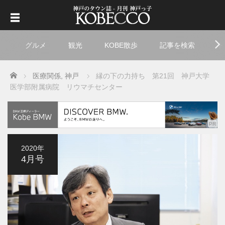
グルメ
観光
KOBE散歩
記事を検索
ト
Home
医療関係
,
神戸
縁の下の力持ち 第21回 神戸大学
医学部附属病院 リウマチセンター
2020年
4月号