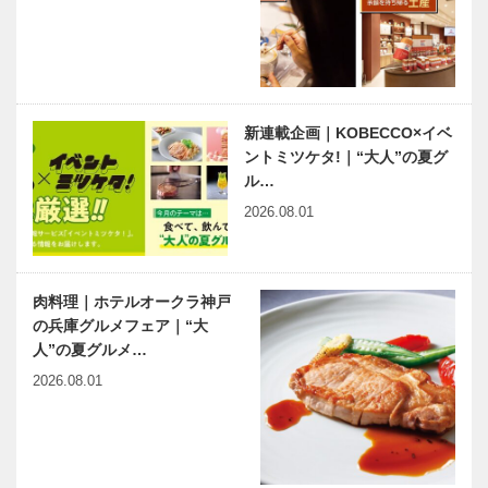
斎から ㊼
十六回 「音
眼の手術
楽とお酒が愉
しめる艶やか
なBAR」
連載コラム
「続・第二の
新連載企画｜KOBECCO×イベ
プレイボー
ントミツケタ!｜“大人”の夏グ
ル」 ｜
ル…
Vol.10
2026.08.01
肉料理｜ホテルオークラ神戸
の兵庫グルメフェア｜“大
人”の夏グルメ…
2026.08.01