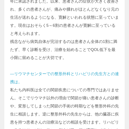
年に承認されました。以来、患者さんの症状が大きく改善さ
れ、多くの患者さんが、痛みや腫れがほとんどなくなり元の
生活が送れるようになる、寛解といわれる状態に至っていま
す。現在はおそらく5～6割の患者さんが寛解に至っている
と考えられます。
残念ながら病気自体が完治するのは患者さん全体の1割に満
たず、早く診断を受け、治療を始めることでQOL低下を最
小限に留めることが大切です。
―リウマチセンターでの整形外科とリハビリの先生方との連
携は。
私たち内科医は全ての関節疾患についての専門ではありませ
ん。そこでリウマチ以外の理由で関節が痛い患者さんの診断
や、変形してしまった関節の手術の時期などを整形外科の先
生に相談します。逆に整形外科の先生からは、他の臓器に疾
患を持つ患者さんの治療法などの相談を受けます。リハビリ