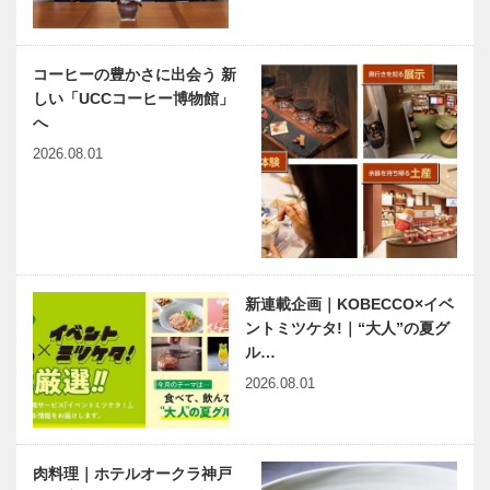
日 ホテルで
日 ホテルで
お肉｜01｜
お肉｜02｜
神戸ポートピ
ANAクラウ
コーヒーの豊かさに出会う 新
アホテル 鉄
ンプラザホテ
しい「UCCコーヒー博物館」
板焼 「但
ル神戸 鉄板
イイニクの
縁の下の力持
へ
馬」
焼 「北野…
日 ホテルで
ち 第17
2026.08.01
お肉｜04｜
回 神戸大学
但馬牛専門店
医学部附属病
「レストラン
院 救急・集
あしや竹園」
中治療センタ
北野ガーデン
「神戸で落語
ー
古典芸能イベ
を楽しむ」シ
ント初秋の
リーズ 昔の
新連載企画｜KOBECCO×イベ
宴 芝能「紅
ことを大切
ントミツケタ!｜“大人”の夏グ
葉狩」を開催
に、新しいこ
ル…
とへ挑戦
地域と共に創
ラグビーワー
2026.08.01
る 神戸マツ
ルドカップ
ダファンフェ
2019日本大
スタ2019 in
会 神戸を駆
TAMBA 開催
けぬけたラグ
肉料理｜ホテルオークラ神戸
ビー旋風！