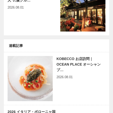
人”の夏グル…
園理事長・園
長 中後 和子
2026.08.01
第70回 豊公
レクサスと日
（ち…
を偲ぶ 有馬
本のモノづく
大茶会
り ⑧
連載記事
KOBECCO お店訪問｜
OCEAN PLACE オーシャン
プ…
2026.08.01
2026 イタリア・ボローニャ国