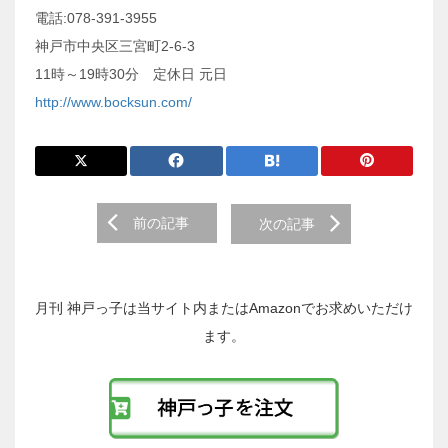
電話:078-391-3955
神戸市中央区三宮町2-6-3
11時～19時30分 定休日 元日
http://www.bocksun.com/
前
前の記事
次の記事
後
の
投
稿
月刊 神戸っ子は当サイト内またはAmazonでお求めいただけ
へ
ます。
の
リ
ン
ク