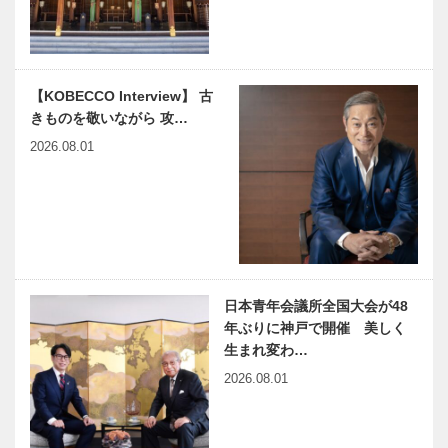
Vol.04
KARRY 湯
浅 喬子さん
神戸大人スタ
カワムラの＂
【KOBECCO Interview】 古
イル
神戸ビーフ＂
きものを敬いながら 攻…
SONE 曽根
への思い
正太郎さん
Vol. 03
2026.08.01
いい夫婦の日
いい夫婦の日
｜楽しいとき
｜お互いに気
も試練のとき
を使うことな
も、 二人で
く、 飾らな
前だけを見て
い自分でいら
歩んできた
れる
日本青年会議所全国大会が48
有馬MICEを
音楽のあるま
年ぶりに神戸で開催 美しく
世界へ 有馬
ち♬22 ＜
生まれ変わ…
グランドホテ
対談＞オーケ
2026.08.01
ルの挑戦
ストラの音
Vol. 01
は、地球が鳴
っている音！
イイニクの
イイニクの