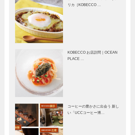
ルオークラ神
訪 ⑪ 兵庫県
リカ［KOBECCO …
戸 鉄板焼さ
立こどもの館
ざんか
兵庫県姫路市
1989年完
パンヲカタ
パンヲカタ
成…
ル 浅香さん
ル 浅香さん
と歩く ｜ パ
と歩く ｜ パ
ンさんぽ ｜
ンさんぽ ｜
Vol.17 THE
Vol.16
KOBECCO お店訪問｜OCEAN
BAKE…
BOULANGE
PLACE …
大丸の神戸み
阪急の神戸み
…
やげ
やげ
私の神戸みや
私の神戸みや
げ｜Caffarel
げ｜神戸北野
コーヒーの豊かさに出会う 新し
｜ジャンドゥ
ホテル｜アソ
い「UCCコーヒー博…
ーヤ チョコ
ート
レート
私の神戸みや
私の神戸みや