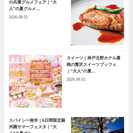
の兵庫グルメフェア｜“大
イイニクの
兵庫県医師会
人”の夏グルメ…
日 ホテルで
の「みんなの
お肉｜03｜
医療社会学」
2026.08.01
ホテルクラウ
第一〇一回
ンパレス神戸
鉄板焼 「然
harmony（は
神戸のカクシ
荘」
ーもにぃ）
ボタン 第七
Vol.21 マレ
十一回 ラー
ーシアからの
メン業界に輝
スイーツ｜神戸北野ホテル夏
レポート
く新星
桃の贅沢スイーツブッフェ
｜“大人”の夏…
小さないのち
ISSO
2026.08.01
のドア1周年
International
記念公演 い
チャリティパ
のち輝く社会
ーティ
の実現へ
「Hawaii
da…
神戸鉄人伝
連載エッセイ
第119回 学
／喫茶店の書
スパイシー南米｜6日間限定蘇
校法人和弘学
斎から ㊷
州園サマーフェスタ｜“大
園 明舞幼稚
青春の一冊