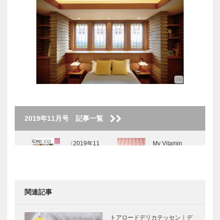
2019年11月号 記事一覧
〈2019年11
My Vitamin
月号〉
Lunch ● 私の
ビタミンラン
チ ●｜グリル
十字屋
関連記事
KOBECCOお
兵庫県の
店訪問｜ホテ
ANDO建築探
トアロードデリカテッセン｜デ