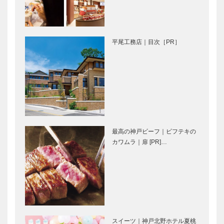
げ｜佃真 六
げ｜カーサ
甲本店 ｜山
センソユニコ
椒釜めしの素
｜フラワーボ
トル ケース
平尾工務店｜目次［PR］
私の神戸みや
私の神戸みや
げ｜Poirier｜
げ｜
焼菓子の詰め
ELEPHANT
合わせ
RING｜エレ
ファントリン
グ
私の神戸みや
私の神戸みや
げ｜
げ｜
最高の神戸ビーフ｜ビフテキの
CASSALAD
CONCERTO
カワムラ｜扉 [PR]…
E｜ガトーフ
｜マグネット
ロマージュ
「僕自身も衝
楽しさ365
撃を受けまし
日！ 「神戸
た」─富野由
阪急」はじま
悠季の世界
っています！
スイーツ｜神戸北野ホテル夏桃