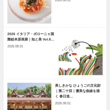
2026.08.01
［KOBECCO
［KOBECCO
Selection］
Selection］
らくだ洋靴店
トアロードデ
三宮本店｜セ
リカテッセン
ミオーダーパ
｜デリカ
ンプス
［KOBECCO
2026 イタリア・ボローニャ国
［KOBECCO
Selection］
際絵本原画展｜知と美 Vol.8…
Selection…
ALEX｜トー
フラウコウベ
2026.08.01
タルビューテ
｜ジュエリー
ィーサロン
&アクセサリ
［KOBECCO
ー
Selection］
［KOBECCO
Select…
ガゼボ｜イン
Hair&Face
テリアショッ
Elizabeth｜
プ
ヘアサロン
美しきかな ひょうごの文化財
［KOBECCO
［KOBECCO
｜第二十回｜優美な曲線を描
Selection］
S…
く 春日造…
ノースウッズ
神戸のお嬢さ
2026.08.01
に魅せられて
ん