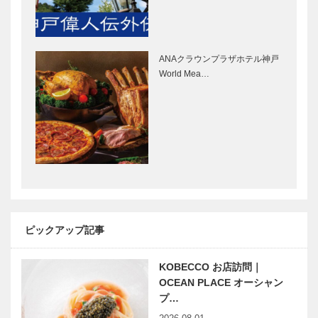
Selection］
Selection］
神戸御影メゾ
STUDIO
ンデコール｜
KIICHI｜革小
オートクチュ
物
ANAクラウンプラザホテル神戸
ールインテリ
［KOBECCO
World Mea…
ア
Selection］
［KOBECCO
マイスター大
ウエディング
Select…
学堂｜メガネ
サロンイノウ
［KOBECCO
エ｜ウエディ
Selection］
ングドレスシ
ョップ
［KOBECCO
THE
ボックサン｜
Sele…
SORAKUEN
神戸洋藝菓子
｜レストラ
［KOBECCO
ピックアップ記事
ン/ウェディ
Selection］
ング パーテ
ィ/カフェ
KOBECCO お店訪問｜
北野ガーデン
北野クラブ｜
［KOBEC…
OCEAN PLACE オーシャン
｜フレンチレ
フレンチレス
プ…
ストラン
トラン