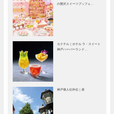
Mercedes
御菓子司 常
の贅沢スイーツブッフェ…
Benz NEW
盤堂｜和菓子
CLA 200 dで
［KOBECCO
訪ねる ひょ
Selection］
うご国宝の
名…
ゴンチャロフ
マキシン｜帽
製菓｜洋菓子
子専門店
［KOBECCO
［KOBECCO
カクテル｜ホテル ラ・スイート
Selection］
Selection］
神戸ハーバーランド…
㊎柴田音吉洋
Fine
服店｜ハンド
Second-ファ
メイド お誂
インセカンド
え紳士服
神戸本店｜ゴ
［KOBECCO
ルフウエア・
Selection…
雑貨
神戸偉人伝外伝｜扉
ブティック
永田良介商店
［KOBE…
セリザワ｜婦
｜オーダーメ
人服
イド家具
［KOBECCO
［KOBECCO