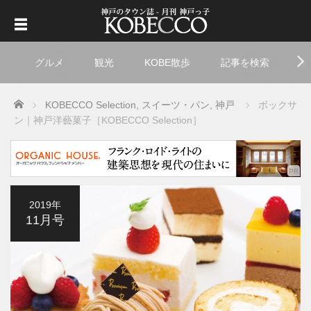
グルメ
観光
KOBE散歩
記事を検索
ト
Home
KOBECCO Selection
,
スイーツ・パン
,
神戸
ボックサ
ン｜神戸洋藝菓子［KOBECCO Selection］
2019年
11月号