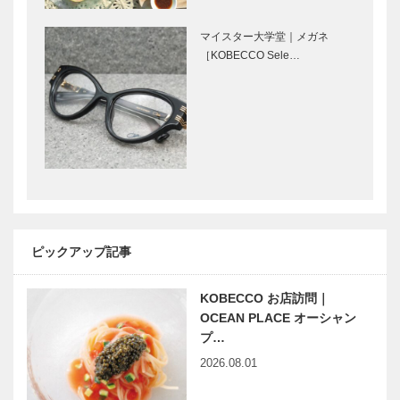
ンデコール｜
KIICHI｜革小
オートクチュ
物
マイスター大学堂｜メガネ
ールインテリ
［KOBECCO
［KOBECCO Sele…
ア
Selection］
［KOBECCO
マイスター大
ウエディング
Select…
学堂｜メガネ
サロンイノウ
［KOBECCO
エ｜ウエディ
Selection］
ングドレスシ
ョップ
［KOBECCO
THE
ボックサン｜
Sele…
SORAKUEN
神戸洋藝菓子
｜レストラ
［KOBECCO
ピックアップ記事
ン/ウェディ
Selection］
ング パーテ
ィ/カフェ
KOBECCO お店訪問｜
北野ガーデン
北野クラブ｜
［KOBEC…
OCEAN PLACE オーシャン
｜フレンチレ
フレンチレス
プ…
ストラン
トラン
2026.08.01
［KOBECCO
［KOBECCO
Selection］
Selection］