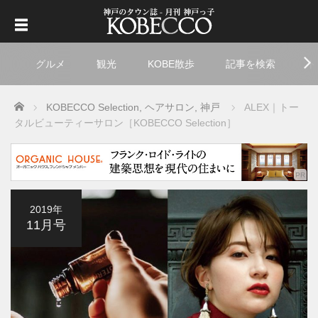
グルメ
観光
KOBE散歩
記事を検索
ト
Home
KOBECCO Selection
,
ヘアサロン
,
神戸
ALEX｜トー
タルビューティーサロン［KOBECCO Selection］
2019年
11月号