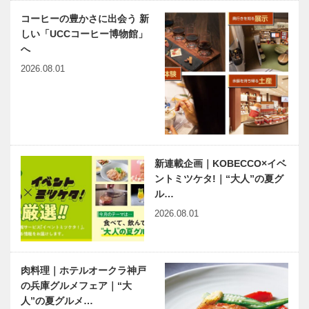
神戸ポートピ
ANAクラウ
コーヒーの豊かさに出会う 新
アホテル 鉄
ンプラザホテ
しい「UCCコーヒー博物館」
板焼 「但
ル神戸 鉄板
イイニクの
縁の下の力持
へ
馬」
焼 「北野…
日 ホテルで
ち 第17
2026.08.01
お肉｜04｜
回 神戸大学
但馬牛専門店
医学部附属病
「レストラン
院 救急・集
あしや竹園」
中治療センタ
北野ガーデン
「神戸で落語
ー
古典芸能イベ
を楽しむ」シ
ント初秋の
リーズ 昔の
新連載企画｜KOBECCO×イベ
宴 芝能「紅
ことを大切
ントミツケタ!｜“大人”の夏グ
葉狩」を開催
に、新しいこ
ル…
とへ挑戦
地域と共に創
ラグビーワー
2026.08.01
る 神戸マツ
ルドカップ
ダファンフェ
2019日本大
スタ2019 in
会 神戸を駆
TAMBA 開催
けぬけたラグ
肉料理｜ホテルオークラ神戸
ビー旋風！
の兵庫グルメフェア｜“大
イイニクの
兵庫県医師会
人”の夏グルメ…
日 ホテルで
の「みんなの