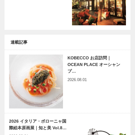
（ち…
を偲ぶ 有馬
本のモノづく
大茶会
り ⑧
連載記事
KOBECCO お店訪問｜
OCEAN PLACE オーシャン
プ…
2026.08.01
2026 イタリア・ボローニャ国
際絵本原画展｜知と美 Vol.8…