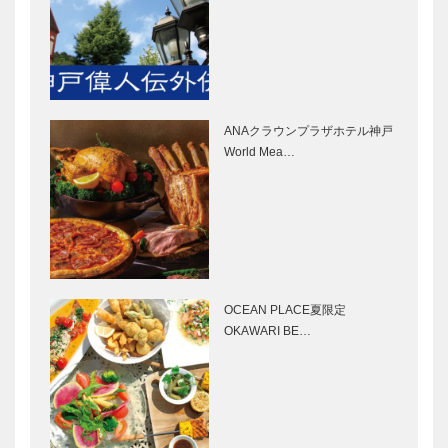
CLA 200 dで
［KOBECCO
訪ねる ひょ
Selection］
うご国宝の
名…
ゴンチャロフ
マキシン｜帽
製菓｜洋菓子
子専門店
［KOBECCO
［KOBECCO
ANAクラウンプラザホテル神戸
Selection］
Selection］
World Mea…
㊎柴田音吉洋
Fine
服店｜ハンド
Second-ファ
メイド お誂
インセカンド
え紳士服
神戸本店｜ゴ
［KOBECCO
ルフウエア・
Selection…
雑貨
OCEAN PLACE夏限定
ブティック
永田良介商店
［KOBE…
OKAWARI BE…
セリザワ｜婦
｜オーダーメ
人服
イド家具
［KOBECCO
［KOBECCO
Selection］
Selection］
神戸御影メゾ
STUDIO