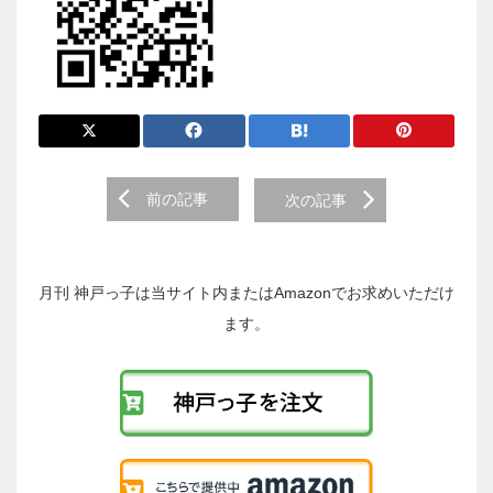
前
前の記事
次の記事
後
の
投
稿
月刊 神戸っ子は当サイト内またはAmazonでお求めいただけ
へ
ます。
の
リ
ン
ク