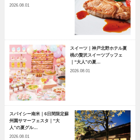
お肉｜03｜
医療社会学」
2026.08.01
ホテルクラウ
第一〇一回
ンパレス神戸
鉄板焼 「然
harmony（は
神戸のカクシ
荘」
ーもにぃ）
ボタン 第七
Vol.21 マレ
十一回 ラー
ーシアからの
メン業界に輝
スイーツ｜神戸北野ホテル夏
レポート
く新星
桃の贅沢スイーツブッフェ
｜“大人”の夏…
小さないのち
ISSO
2026.08.01
のドア1周年
International
記念公演 い
チャリティパ
のち輝く社会
ーティ
の実現へ
「Hawaii
da…
神戸鉄人伝
連載エッセイ
第119回 学
／喫茶店の書
スパイシー南米｜6日間限定蘇
校法人和弘学
斎から ㊷
州園サマーフェスタ｜“大
園 明舞幼稚
青春の一冊
人”の夏グル…
園理事長・園
長 中後 和子
2026.08.01
第70回 豊公
レクサスと日