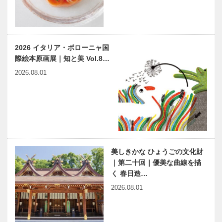
らくだ洋靴店
トアロードデ
三宮本店｜セ
リカテッセン
ミオーダーパ
｜デリカ
ンプス
［KOBECCO
2026 イタリア・ボローニャ国
［KOBECCO
Selection］
際絵本原画展｜知と美 Vol.8…
Selection…
ALEX｜トー
フラウコウベ
2026.08.01
タルビューテ
｜ジュエリー
ィーサロン
&アクセサリ
［KOBECCO
ー
Selection］
［KOBECCO
Select…
ガゼボ｜イン
Hair&Face
テリアショッ
Elizabeth｜
プ
ヘアサロン
美しきかな ひょうごの文化財
［KOBECCO
［KOBECCO
｜第二十回｜優美な曲線を描
Selection］
S…
く 春日造…
ノースウッズ
神戸のお嬢さ
2026.08.01
に魅せられて
ん
Vol.04
KARRY 湯
浅 喬子さん