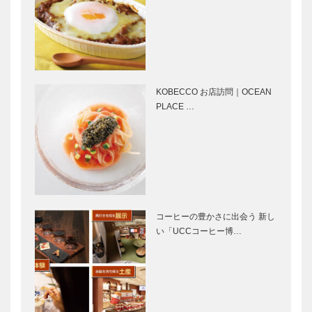
ざんか
兵庫県姫路市
1989年完
パンヲカタ
パンヲカタ
成…
ル 浅香さん
ル 浅香さん
と歩く ｜ パ
と歩く ｜ パ
ンさんぽ ｜
ンさんぽ ｜
Vol.17 THE
Vol.16
KOBECCO お店訪問｜OCEAN
BAKE…
BOULANGE
PLACE …
大丸の神戸み
阪急の神戸み
…
やげ
やげ
私の神戸みや
私の神戸みや
げ｜Caffarel
げ｜神戸北野
コーヒーの豊かさに出会う 新し
｜ジャンドゥ
ホテル｜アソ
い「UCCコーヒー博…
ーヤ チョコ
ート
レート
私の神戸みや
私の神戸みや
げ｜佃真 六
げ｜カーサ
甲本店 ｜山
センソユニコ