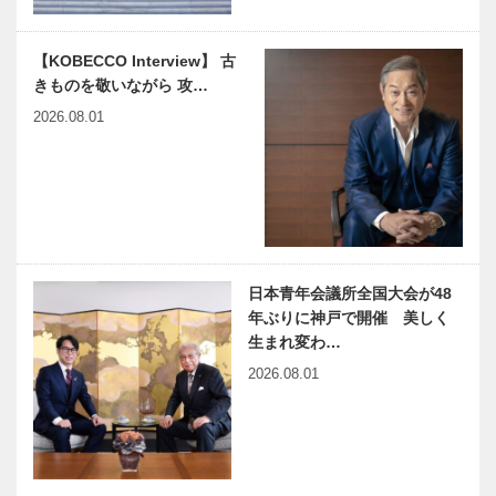
神戸大人スタ
カワムラの＂
【KOBECCO Interview】 古
イル
神戸ビーフ＂
きものを敬いながら 攻…
SONE 曽根
への思い
正太郎さん
Vol. 03
2026.08.01
いい夫婦の日
いい夫婦の日
｜楽しいとき
｜お互いに気
も試練のとき
を使うことな
も、 二人で
く、 飾らな
前だけを見て
い自分でいら
歩んできた
れる
日本青年会議所全国大会が48
有馬MICEを
音楽のあるま
年ぶりに神戸で開催 美しく
世界へ 有馬
ち♬22 ＜
生まれ変わ…
グランドホテ
対談＞オーケ
2026.08.01
ルの挑戦
ストラの音
Vol. 01
は、地球が鳴
っている音！
イイニクの
イイニクの
日 ホテルで
日 ホテルで
お肉｜01｜
お肉｜02｜