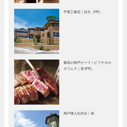
椒釜めしの素
｜フラワーボ
トル ケース
平尾工務店｜目次［PR］
私の神戸みや
私の神戸みや
げ｜Poirier｜
げ｜
焼菓子の詰め
ELEPHANT
合わせ
RING｜エレ
ファントリン
グ
私の神戸みや
私の神戸みや
げ｜
げ｜
最高の神戸ビーフ｜ビフテキの
CASSALAD
CONCERTO
カワムラ｜扉 [PR]…
E｜ガトーフ
｜マグネット
ロマージュ
「僕自身も衝
楽しさ365
撃を受けまし
日！ 「神戸
た」─富野由
阪急」はじま
悠季の世界
っています！
神戸偉人伝外伝｜扉
Mercedes
御菓子司 常
Benz NEW
盤堂｜和菓子