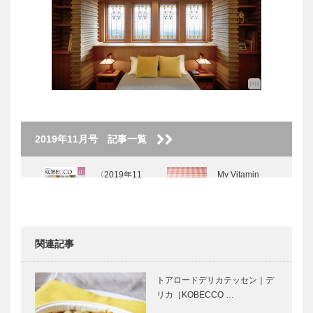
2019年11月号 記事一覧
〈2019年11
My Vitamin
月号〉
Lunch ● 私の
ビタミンラン
チ ●｜グリル
十字屋
関連記事
KOBECCOお
兵庫県の
店訪問｜ホテ
ANDO建築探
トアロードデリカテッセン｜デ
ルオークラ神
訪 ⑪ 兵庫県
リカ［KOBECCO …
戸 鉄板焼さ
立こどもの館