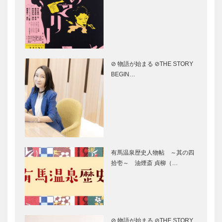
ープン
神戸ハーバー
あればいいの
ランドにアン
にが実現 期
パンマンこど
待のがんセン
もミュージア
ター
ムがやってく
⊘ 物語が始まる ⊘THE STORY
る！
湊川神社 楠
シリーズ神戸
BEGIN…
公武者行列を
の匠 第2
楽しもう
回 書に想い
と命を
近鉄の誇る観
兵庫県立フラ
光特急しまか
ワーセンター
有馬温泉歴史人物帖 ～其の四
ぜ 3月21日
拾壱～ 油煙斎 貞柳（…
デビュー
みんなの医療
田辺眞人さん
社会学 第二
の兵庫県文化
十八回
賞・文部科学
⊘ 物語が始まる ⊘THE STORY