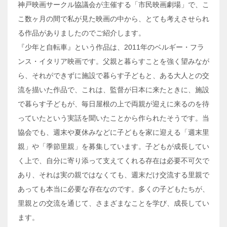
神戸映画サークル協議会が主催する「市民映画劇場」で、こ
こ数ヶ月の間で私が見た映画の中から、とても考えさせられ
る作品がありましたのでご紹介します。
『少年と自転車』という作品は、2011年のベルギー・フラ
ンス・イタリア映画です。父親と暮らすことを強く望みなが
ら、それができずに施設で暮らす子どもと、ある大人との交
流を描いた作品で、これは、監督が日本に来たときに、施設
で暮らす子どもが、毎日屋根の上で両親が迎えに来るのを待
っていたという実話を聞いたことから作られたそうです。当
協会でも、週末や夏休みなどに子どもを家に迎える「週末里
親」や「季節里親」を募集しています。子どもが成長してい
く上で、自分に寄り添って支えてくれる存在は必要不可欠で
あり、それは実の親ではなくても、週末だけ交流する里親で
あっても本当に必要な存在なのです。多くの子どもたちが、
里親との交流を通じて、さまざまなことを学び、成長してい
ます。