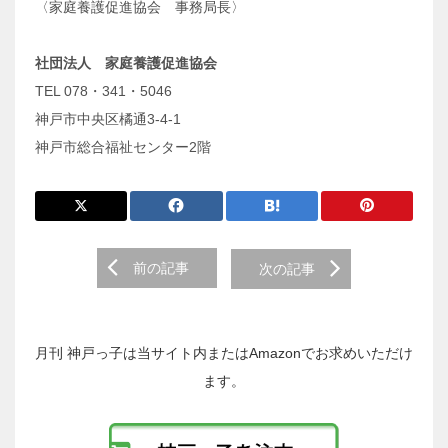
〈家庭養護促進協会 事務局長〉
社団法人 家庭養護促進協会
TEL 078・341・5046
神戸市中央区橘通3-4-1
神戸市総合福祉センター2階
前
前の記事
次の記事
後
の
投
稿
月刊 神戸っ子は当サイト内またはAmazonでお求めいただけ
へ
ます。
の
リ
ン