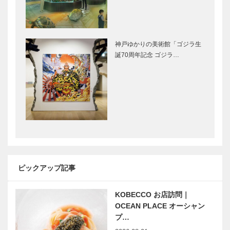
「ぴあのう
源平合戦 ―
た」
義経登場 ―
触媒のうた
神戸ゆかりの美術館「ゴジラ生
26
誕70周年記念 ゴジラ…
ピックアップ記事
KOBECCO お店訪問｜
OCEAN PLACE オーシャン
プ…