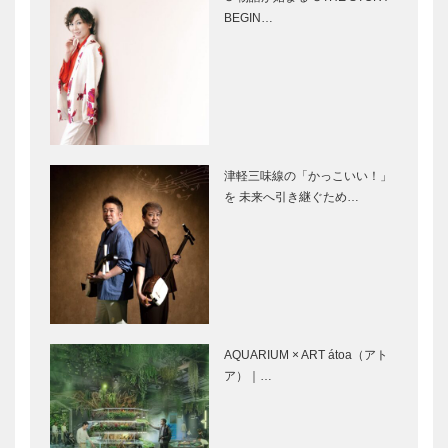
大臣表彰Ｗ受
BEGIN…
賞を祝う会
3.11（さあい
田辺眞人のま
い）1.17（い
っこと！ラジ
いな）に祈り
オ出張版
を〜 風さや
「神戸っ子出
か
張版」16
里親ケースワ
草葉達也の神
津軽三味線の「かっこいい！」
ーカーの
戸物語
を 未来へ引き継ぐため…
〝ちょっとい
い お話〟
神戸鉄人伝
It’s NEW!
（こうべくろ
2013年度版
がねびとで
「休暇村ガイ
ん） 神戸の
ドブック」新
AQUARIUM × ART átoa（アト
芸術・文化人
発売
ア）｜…
編 第39回
It’s NEW!
浮世絵にみる
神戸発信の
神戸ゆかりの