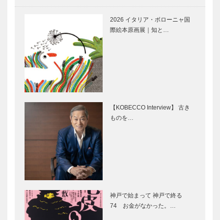
特集：イノベ
ふたつのアイ
ーション花ひ
ランドで神戸
2026 イタリア・ボローニャ国
らく — 扉
の活性化を
際絵本原画展｜知と…
創立１２５周
極上のリゾー
年へ向けて花
トを目指し
ひらく大学
て ホテルア
関西学院大学
ナガ
【KOBECCO Interview】 古き
ものを…
心地よい陽気
「瀬戸内国際
に誘われてア
芸術祭
クティビティ
2013」に向
＆リゾート
けて 直島と
を Hotel
淡路島をアー
Anaga ホテ
トでつなぐ
安藤忠雄と直
「神戸ハーバ
ル…
島
ーランド
神戸で始まって 神戸で終る
umie（ウミ
74 お金がなかった。…
エ）」4月18
日グランドオ