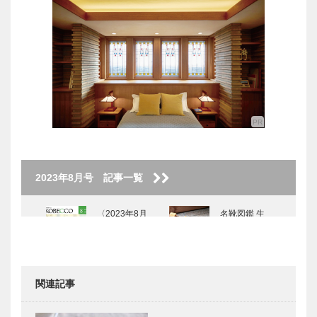
2023年8月号 記事一覧
〈2023年8月
名靴図鑑 生
号〉
涯愛せる靴｜
ビスポークブ
ランド
SPIGOLA｜
関連記事
002
マイスター大
神戸で始まっ
学堂｜メガネ
て 神戸で終