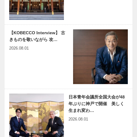
ROKKO森の
音ミュージア
ム
【KOBEで夏
【KOBEで夏
【KOBECCO Interview】 古
体験】六甲山
体験】六甲高
きものを敬いながら 攻…
アスレチック
山植物園
パーク
2026.08.01
GREENIA
【KOBEで夏
【KOBEで夏
体験】神戸市
体験】神戸市
立森林植物園
立六甲山牧場
日本青年会議所全国大会が48
【KOBEで夏
【KOBEで夏
年ぶりに神戸で開催 美しく
体験】神戸布
体験】神戸市
生まれ変わ…
引ハーブ園／
立王子動物園
2026.08.01
ロープウェイ
【KOBEで夏
【KOBEで夏