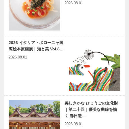
2026.08.01
筒 和幸
戸ビーフを
心ゆくまで
ホテルニュー
特別展
アワジグルー
Perfume
プが挑む観光
COSTUME
業の姿ホテル
MUSEUM｜
2026 イタリア・ボローニャ国
は地域文化の
2023年9月9
際絵本原画展｜知と美 Vol.8…
ショーケース
日（土…
関西を代表す
特集｜KOBE
2026.08.01
る芸術祭を目
で夏体験｜扉
指して新たな
ステージへ
六甲ミーツ・
アート芸術散
すずらんホー
長田区新湊川
歩202…
ルで農村歌舞
公園でアーバ
伎を上演
ンファー
美しきかな ひょうごの文化財
ム！！ Vol5
｜第二十回｜優美な曲線を描
都市型農園｜
く 春日造…
Ujamaa（ウ
Kiss PRESS×KOBECCO
【KOBEで夏
2026.08.01
ジ…
｜ひんやりスイーツ
体験】