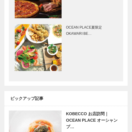
［KOBECCO
Selecti…
アレックス｜
il
トータルビュ
Quadrifoglio
ーティーサロ
（クアドリフ
OCEAN PLACE夏限定
ン
ォリオ）｜ビ
OKAWARI BE…
［KOBECCO
スポークシュ
Selection］
ーズ
今月の表紙
未来を駆ける
［KOBE…
神戸の新風
VOL.3｜神戸
の港から “開
拓”する究極
のクリーンエ
ビアンヴニ
早逝の女流作
ネ…
ュ・大下さん
家 久坂葉子
と歩く
はとまらない
ピックアップ記事
KOBECCO
｜vol.1 偶然
パンさんぽ｜
の出会い
Vol. 07 対
KOBECCO お店訪問｜
映画をかんが
ビフテキのカ
談 …
OCEAN PLACE オーシャン
える ｜
ワムラで
プ…
vol.29 ｜ 井
〝本物〟の神