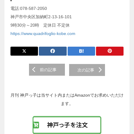
電話:078-587-2050
神戸市中央区加納町2-13-16-101
9時30分～20時 定休日 不定休
https://www.quadrifoglio-kobe.com
前
前の記事
次の記事
後
の
投
稿
月刊 神戸っ子は当サイト内またはAmazonでお求めいただけ
へ
ます。
の
リ
ン
ク