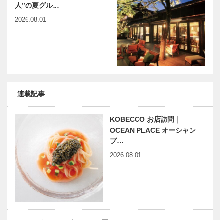
人”の夏グル…
翔」“終戦”ま
での長き航路
2026.08.01
神戸偉人伝外伝 ～知られ
木のすまいプ
～ 著・…
ざる偉業～㊵後編 稲垣足
ロジェクト｜
穂
平尾工務店｜
襖編｜Vol.4
連載記事
KOBECCO お店訪問｜
OCEAN PLACE オーシャン
プ…
2026.08.01