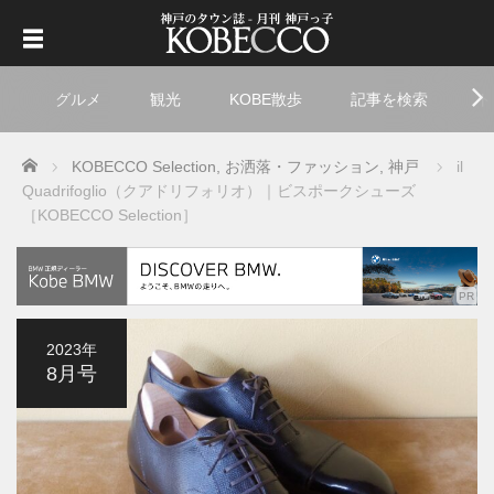
グルメ
観光
KOBE散歩
記事を検索
ト
Home
KOBECCO Selection
,
お洒落・ファッション
,
神戸
il
Quadrifoglio（クアドリフォリオ）｜ビスポークシューズ
［KOBECCO Selection］
2023年
8月号