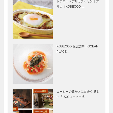
トアロードデリカテッセン｜デ
［KOBECCO
る ㊶
リカ［KOBECCO …
Selection イ
ンスタグラ
ム］
風に吹かれた
⊘ 物語が始
手紙のように
まる ⊘THE
｜松本 隆｜
STORY
Vol.10
BEGINS –
vol.33 怪談家
KOBECCO お店訪問｜OCEAN
…
PLACE …
映画館で聴い
人間をレンタ
ていた、憧れ
ル？多様な時
のオーケスト
代に生まれた
ラと共演しま
ビジネスを考
す。｜ヴァイ
えてみまし
オリニスト
た。
連載 教えて 多田先生! ニ
KOBECCO
服部 百…
ュートリノと宇宙のはじま
お店訪問｜
コーヒーの豊かさに出会う 新し
り｜〜第2回〜
Kazupassion
い「UCCコーヒー博…
南園
Movie and
竹中大工道具