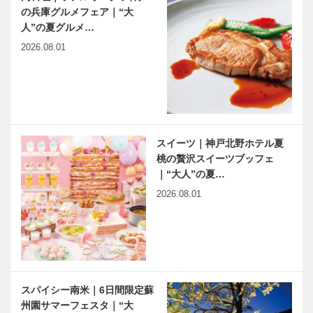
の兵庫グルメフェア｜“大
神大病院の魅
harmony（はーもにぃ）
人”の夏グルメ…
力はココだ！
Vol.66 感覚過敏って何？
Vol.23 神戸
（下）
2026.08.01
大学医学部附
属病院 乳腺
内分泌外科
神戸のカクシ
KOBECCOオ
…
ボタン 第
ススメ 〜
116回奇想天
CINEMA〜
外な居酒屋が
スイーツ｜神戸北野ホテル夏
三宮に上陸
桃の贅沢スイーツブッフェ
『禁煙酒場
｜“大人”の夏…
連載エッセイ
本誌連載をベ
ゼファー…
2026.08.01
／喫茶店の書
ースにした
斎から87 ヒ
有馬温泉の歴
イジイサン
史講談を披
露 講談師
旭堂南歩さん
有馬温泉歴史人物帖 〜其
KOBEの本棚
の伍〜 柘植龍洲（つげり
｜『終わらな
スパイシー南米｜6日間限定蘇
ゅうしゅう）
い戦争』～復
州園サマーフェスタ｜“大
員船「鳳