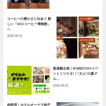
体験】バンド
体験】神戸ど
ー神戸青少年
うぶつ王国
科学館
コーヒーの豊かさに出会う 新
しい「UCCコーヒー博物館」
【KOBEで夏
【KOBEで夏
へ
体験】
体験】
2026.08.01
AQUARIUM×
NATURE
ART átoa
STUDIO
【KOBEで夏
【KOBEで夏
体験】ネスタ
体験】
リゾート神戸
NATURE
新連載企画｜KOBECCO×イベ
LIVE ROKKO
ントミツケタ!｜“大人”の夏グ
ル…
【KOBEで夏
兵庫県医師会
2026.08.01
体験】みなと
の「みんなの
HANABI-
医療社会学」
2023-神戸を
第145回
彩る５日間
肉料理｜ホテルオークラ神戸