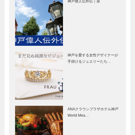
神戸偉人伝外伝｜扉
ム］
［KOBECCO
マキシン｜帽
トアロードデ
Select…
子専門店
リカテッセン
［KOBECCO
｜デリカ
Selection］
［KOBECCO
Selection］
神戸御影メゾ
御菓子司 常
ンデコール｜
盤堂｜和菓子
オートクチュ
［KOBECCO
神⼾を愛する⼥性デザイナーが
ールインテリ
Selection］
⼿掛けるジュエリーたち…
ア
［KOBECCO
ブティック
STUDIO
Select…
セリザワ｜婦
KIICHI｜革小
人服
物
［KOBECCO
［KOBECCO
Selection］
Selection］
ANAクラウンプラザホテル神戸
フラウコウベ
ボックサン｜
World Mea…
｜ジュエリー
神戸洋藝菓子
&アクセサリ
［KOBECCO
ー
Selection］