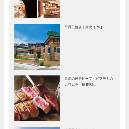
CARS｜アル
館 叡智の彼
ファロメオ・
方へ｜第十一
アルフェッタ
回｜土のしら
1.8GT
べ
平尾工務店｜目次［PR］
ゴンチャロフ
永田良介商店
製菓｜洋菓子
｜オーダーメ
［KOBECCO
イド家具
Selection］
［KOBECCO
Selection］
L’AVENUE｜
マイスター大
パティスリー
学堂｜メガネ
最高の神戸ビーフ｜ビフテキの
［KOBECCO
［KOBECCO
カワムラ｜扉 [PR]…
Selection］
Selection］
…
ゴンチャロフ
㊎柴田音吉洋
製菓｜洋菓子
服店｜ハンド
［KOBECCO
メイド ビス
Selection イ
ポークテーラ
ンスタグラ
ー