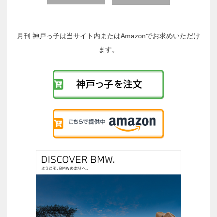
後
の
投
稿
月刊 神戸っ子は当サイト内またはAmazonでお求めいただけ
へ
ます。
の
リ
ン
ク