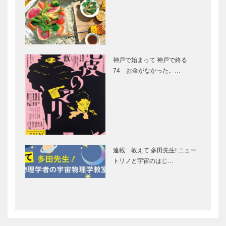
［KOBECCO
ブティック
STUDIO
Select…
セリザワ｜婦
KIICHI｜革小
人服
物
［KOBECCO
［KOBECCO
Selection］
Selection］
神戸で始まって 神戸で終る
フラウコウベ
ボックサン｜
74 お金がなかった。…
｜ジュエリー
神戸洋藝菓子
&アクセサリ
［KOBECCO
ー
Selection］
［KOBECCO
Selecti…
アレックス｜
il
トータルビュ
Quadrifoglio
ーティーサロ
（クアドリフ
連載 教えて 多田先生! ニュー
ン
ォリオ）｜ビ
トリノと宇宙のはじ…
［KOBECCO
スポークシュ
Selection］
ーズ
今月の表紙
未来を駆ける
［KOBE…
神戸の新風
VOL.3｜神戸
の港から “開