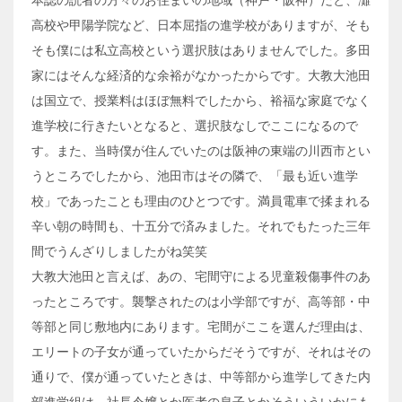
本誌の読者の方々のお住まいの地域（神戸・阪神）だと、灘
高校や甲陽学院など、日本屈指の進学校がありますが、そも
そも僕には私立高校という選択肢はありませんでした。多田
家にはそんな経済的な余裕がなかったからです。大教大池田
は国立で、授業料はほぼ無料でしたから、裕福な家庭でなく
進学校に行きたいとなると、選択肢なしでここになるので
す。また、当時僕が住んでいたのは阪神の東端の川西市とい
うところでしたから、池田市はその隣で、「最も近い進学
校」であったことも理由のひとつです。満員電車で揉まれる
辛い朝の時間も、十五分で済みました。それでもたった三年
間でうんざりしましたがね笑笑
大教大池田と言えば、あの、宅間守による児童殺傷事件のあ
ったところです。襲撃されたのは小学部ですが、高等部・中
等部と同じ敷地内にあります。宅間がここを選んだ理由は、
エリートの子女が通っていたからだそうですが、それはその
通りで、僕が通っていたときは、中等部から進学してきた内