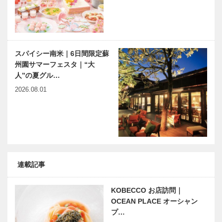
『禁煙酒場
連載エッセイ
本誌連載をベ
ゼファー…
／喫茶店の書
ースにした
斎から87 ヒ
有馬温泉の歴
イジイサン
史講談を披
露 講談師
スパイシー南米｜6日間限定蘇
旭堂南歩さん
州園サマーフェスタ｜“大
有馬温泉歴史人物帖 〜其
KOBEの本棚
人”の夏グル…
の伍〜 柘植龍洲（つげり
｜『終わらな
ゅうしゅう）
い戦争』～復
2026.08.01
員船「鳳
翔」“終戦”ま
での長き航路
神戸偉人伝外伝 ～知られ
木のすまいプ
～ 著・…
ざる偉業～㊵後編 稲垣足
ロジェクト｜
穂
平尾工務店｜
襖編｜Vol.4
連載記事
KOBECCO お店訪問｜
OCEAN PLACE オーシャン
プ…