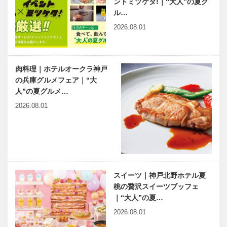
ントミツケタ!｜“大人”の夏グ
体験】ネスタ
体験】
ル…
リゾート神戸
NATURE
2026.08.01
LIVE ROKKO
【KOBEで夏
兵庫県医師会
体験】みなと
の「みんなの
肉料理｜ホテルオークラ神戸
HANABI-
医療社会学」
の兵庫グルメフェア｜“大
2023-神戸を
第145回
人”の夏グルメ…
彩る５日間
2026.08.01
神大病院の魅
harmony（はーもにぃ）
力はココだ！
Vol.66 感覚過敏って何？
Vol.23 神戸
（下）
大学医学部附
属病院 乳腺
内分泌外科
神戸のカクシ
KOBECCOオ
スイーツ｜神戸北野ホテル夏
…
ボタン 第
ススメ 〜
桃の贅沢スイーツブッフェ
116回奇想天
CINEMA〜
｜“大人”の夏…
外な居酒屋が
2026.08.01
三宮に上陸