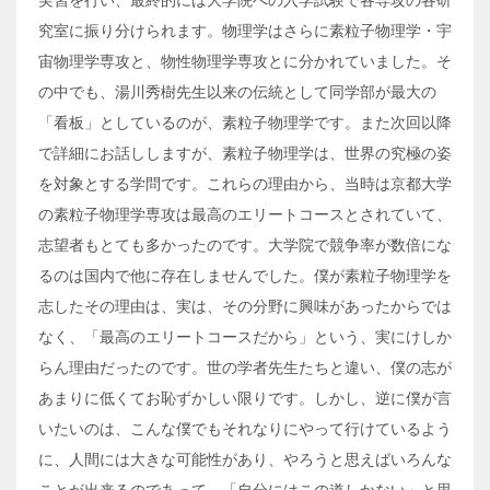
実習を行い、最終的には大学院への入学試験で各専攻の各研
究室に振り分けられます。物理学はさらに素粒子物理学・宇
宙物理学専攻と、物性物理学専攻とに分かれていました。そ
の中でも、湯川秀樹先生以来の伝統として同学部が最大の
「看板」としているのが、素粒子物理学です。また次回以降
で詳細にお話ししますが、素粒子物理学は、世界の究極の姿
を対象とする学問です。これらの理由から、当時は京都大学
の素粒子物理学専攻は最高のエリートコースとされていて、
志望者もとても多かったのです。大学院で競争率が数倍にな
るのは国内で他に存在しませんでした。僕が素粒子物理学を
志したその理由は、実は、その分野に興味があったからでは
なく、「最高のエリートコースだから」という、実にけしか
らん理由だったのです。世の学者先生たちと違い、僕の志が
あまりに低くてお恥ずかしい限りです。しかし、逆に僕が言
いたいのは、こんな僕でもそれなりにやって行けているよう
に、人間には大きな可能性があり、やろうと思えばいろんな