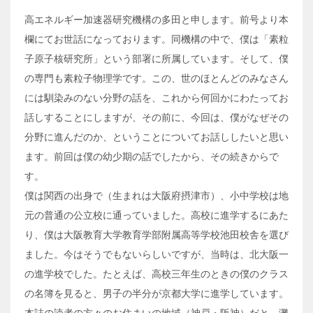
高エネルギー加速器研究機構の多田と申します。前号より本
欄にてお世話になっております。同機構の中で、僕は「素粒
子原子核研究所」という部署に所属しています。そして、僕
の専門も素粒子物理学です。この、世のほとんどのみなさん
には馴染みのない分野の話を、これから何回かにわたってお
話しすることにしますが、その前に、今回は、僕がなぜその
分野に進んだのか、ということについてお話ししたいと思い
ます。前回は僕の幼少期の話でしたから、その続きからで
す。
僕は関西の出身で（生まれは大阪府摂津市）、小中学校は地
元の普通の公立校に通っていました。高校に進学するにあた
り、僕は大阪教育大学教育学部附属高等学校池田校舎を選び
ました。今はそうでもないらしいですが、当時は、北大阪一
の進学校でした。たとえば、高校三年生のときの僕のクラス
の名簿を見ると、男子の半分が京都大学に進学しています。