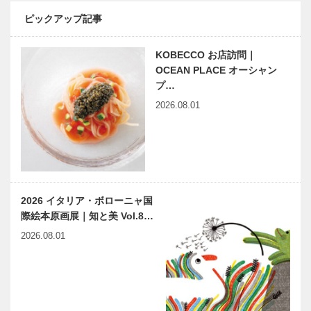
拓”する究極
のクリーンエ
ピックアップ記事
ビアンヴニ
早逝の女流作
ネ…
ュ・大下さん
家 久坂葉子
KOBECCO お店訪問｜
と歩く
はとまらない
KOBECCO
OCEAN PLACE オーシャン
｜vol.1 偶然
パンさんぽ｜
の出会い
プ…
Vol. 07 対
2026.08.01
映画をかんが
ビフテキのカ
談 …
える ｜
ワムラで
vol.29 ｜ 井
〝本物〟の神
筒 和幸
戸ビーフを
心ゆくまで
ホテルニュー
特別展
2026 イタリア・ボローニャ国
アワジグルー
Perfume
際絵本原画展｜知と美 Vol.8…
プが挑む観光
COSTUME
業の姿ホテル
MUSEUM｜
2026.08.01
は地域文化の
2023年9月9
ショーケース
日（土…
関西を代表す
特集｜KOBE
る芸術祭を目
で夏体験｜扉
指して新たな