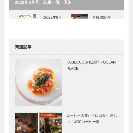
2023年8月号 記事一覧
〈2023年8月
名靴図鑑 生
号〉
涯愛せる靴｜
ビスポークブ
ランド
SPIGOLA｜
関連記事
002
マイスター大
神戸で始まっ
学堂｜メガネ
て 神戸で終
KOBECCO お店訪問｜OCEAN
［KOBECCO
る ㊶
PLACE …
Selection イ
ンスタグラ
ム］
風に吹かれた
⊘ 物語が始
手紙のように
まる ⊘THE
｜松本 隆｜
STORY
Vol.10
BEGINS –
vol.33 怪談家
コーヒーの豊かさに出会う 新し
…
い「UCCコーヒー博…
映画館で聴い
人間をレンタ
ていた、憧れ
ル？多様な時