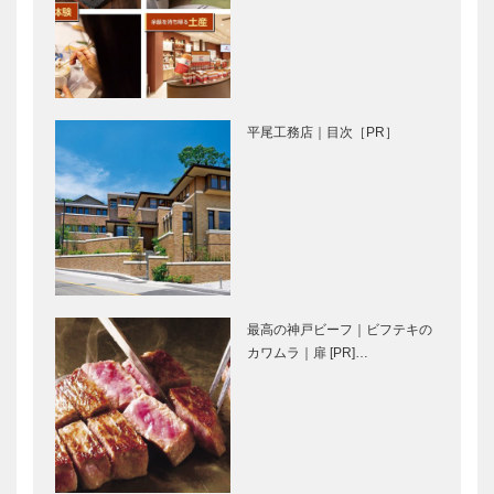
のオーケスト
代に生まれた
ラと共演しま
ビジネスを考
す。｜ヴァイ
えてみまし
オリニスト
た。
連載 教えて 多田先生! ニ
KOBECCO
服部 百…
ュートリノと宇宙のはじま
お店訪問｜
平尾工務店｜目次［PR］
り｜〜第2回〜
Kazupassion
南園
Movie and
竹中大工道具
CARS｜アル
館 叡智の彼
ファロメオ・
方へ｜第十一
アルフェッタ
回｜土のしら
1.8GT
べ
最高の神戸ビーフ｜ビフテキの
ゴンチャロフ
永田良介商店
カワムラ｜扉 [PR]…
製菓｜洋菓子
｜オーダーメ
［KOBECCO
イド家具
Selection］
［KOBECCO
Selection］
L’AVENUE｜
マイスター大