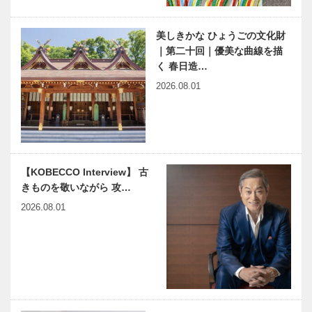
ステージへ
六甲ミーツ・
アート芸術散
美しきかな ひょうごの文化財
すずらんホー
長田区新湊川
歩202…
｜第二十回｜優美な曲線を描
ルで農村歌舞
公園でアーバ
く 春日造…
伎を上演
ンファー
2026.08.01
ム！！ Vol5
都市型農園｜
Ujamaa（ウ
Kiss PRESS×KOBECCO
【KOBEで夏
ジ…
｜ひんやりスイーツ
体験】
ROKKO森の
音ミュージア
【KOBECCO Interview】 古
ム
きものを敬いながら 攻…
【KOBEで夏
【KOBEで夏
2026.08.01
体験】六甲山
体験】六甲高
アスレチック
山植物園
パーク
GREENIA
【KOBEで夏
【KOBEで夏
体験】神戸市
体験】神戸市