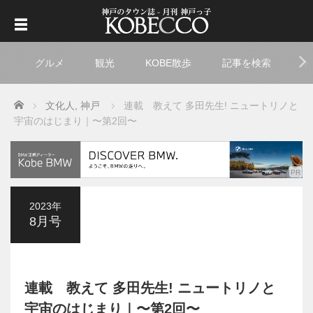
グルメ
観光
KOBE散歩
記事を検索
ト
Home
文化人
,
神戸
連載 教えて 多田先生! ニュートリノと
宇宙のはじまり｜〜第2回〜
2023年
8月号
連載 教えて 多田先生! ニュートリノと
宇宙のはじまり｜〜第2回〜