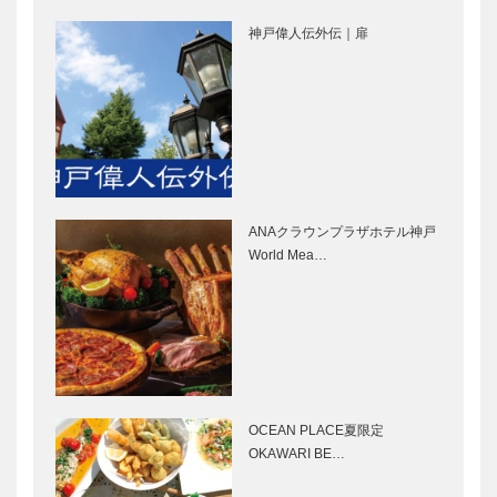
パティスリー
学堂｜メガネ
神戸偉人伝外伝｜扉
［KOBECCO
［KOBECCO
Selection］
Selection］
…
ゴンチャロフ
㊎柴田音吉洋
製菓｜洋菓子
服店｜ハンド
［KOBECCO
メイド ビス
Selection イ
ポークテーラ
ンスタグラ
ー
ANAクラウンプラザホテル神戸
ム］
［KOBECCO
マキシン｜帽
トアロードデ
World Mea…
Select…
子専門店
リカテッセン
［KOBECCO
｜デリカ
Selection］
［KOBECCO
Selection］
神戸御影メゾ
御菓子司 常
ンデコール｜
盤堂｜和菓子
オートクチュ
［KOBECCO
OCEAN PLACE夏限定
ールインテリ
Selection］
OKAWARI BE…
ア