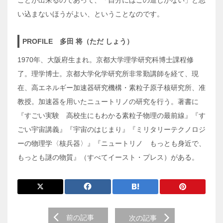
ことが出来るのであって、「自分にはこの道しかない」と思
い込まないほうがよい、ということなのです。
PROFILE 多田 将（ただ しょう）
1970年、大阪府生まれ。京都大学理学研究科博士課程修
了。理学博士。京都大学化学研究所非常勤講師を経て、現
在、高エネルギー加速器研究機構・素粒子原子核研究所、准
教授。加速器を用いたニュートリノの研究を行う。著書に
『すごい実験 高校生にもわかる素粒子物理の最前線』『す
ごい宇宙講義』『宇宙のはじまり』『ミリタリーテクノロジ
ーの物理学〈核兵器〉』『ニュートリノ もっとも身近で、
もっとも謎の物質』（すべてイースト・プレス）がある。
前
前の記事
次の記事