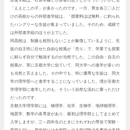
部進学組は、社長令嬢とか医者の息子とかそういういかにも
「ええとこの子」が多かったのです。一方、男女各三〇人だ
けの高校からの外部進学組は、「授業料ほぼ無料」に釣られ
たハングリーな生徒が集まっていました。そのため、成績で
は外部進学組のほうが上でした。
同高校は、制服も校則もないことが象徴しているように、生
徒の自主性に任せた自由な校風が「売り」で、学業でも授業
に頼らず自分で勉強するのが当然でした。この自由・自主の
校風が、実に京都大学に似ていて、同大学への進学が多いの
も当然と言えました。その中でも、特に優秀な生徒は、同大
学の理学部へと進学することになっていました。僕が京都大
学理学部に進学したのも、そういう自然な流れに乗っただけ
だったのです。
京都大学理学部には、物理学、化学、生物学、地球物理学、
地質学、数学の各専攻があり、最初は理学部としてまとめて
入学しますが、三～四年生のときにそれぞれの専攻で実験・