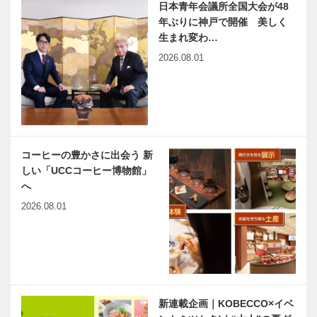
日本青年会議所全国大会が48
立森林植物園
立六甲山牧場
年ぶりに神戸で開催 美しく
生まれ変わ…
2026.08.01
【KOBEで夏
【KOBEで夏
体験】神戸布
体験】神戸市
引ハーブ園／
立王子動物園
ロープウェイ
【KOBEで夏
【KOBEで夏
コーヒーの豊かさに出会う 新
体験】バンド
体験】神戸ど
しい「UCCコーヒー博物館」
ー神戸青少年
うぶつ王国
へ
科学館
2026.08.01
【KOBEで夏
【KOBEで夏
体験】
体験】
AQUARIUM×
NATURE
ART átoa
STUDIO
新連載企画｜KOBECCO×イベ
【KOBEで夏
【KOBEで夏