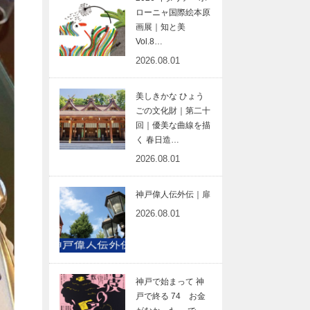
ローニャ国際絵本原
画展｜知と美
Vol.8…
2026.08.01
美しきかな ひょう
ごの文化財｜第二十
回｜優美な曲線を描
く 春日造…
2026.08.01
神戸偉人伝外伝｜扉
2026.08.01
神戸で始まって 神
戸で終る 74 お金