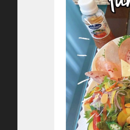
隆
昌
＜
一
般
社
団
法
人
神
戸
青
年
会
議
所
第
6