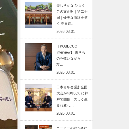
美しきかな ひょう
ごの文化財｜第二十
回｜優美な曲線を描
く 春日造…
2026.08.01
【KOBECCO
Interview】 古きも
のを敬いながら
攻…
2026.08.01
日本青年会議所全国
大会が48年ぶりに神
戸で開催 美しく生
まれ変わ…
2026.08.01
コーヒーの豊かさに