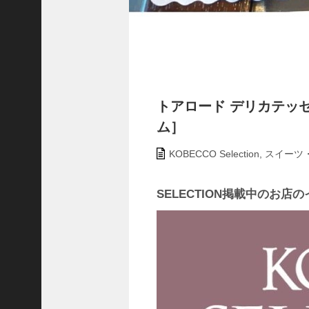
ャ
ー
ナ
リ
ス
ト
＞
トアロード デリカテッセン
ム］
＜
対
KOBECCO Selection
,
スイーツ
談
＞
SELECTION掲載中のお
上
島
達
司
＜
U
C