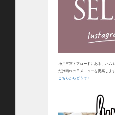
C
ジ
ャ
パ
ン
株
式
会
社
代
神戸三宮トアロードにある、ハム
表
取
だけ晴れの日メニューを提案します。
締
こちらからどうぞ！
役
会
長
＞
松
井