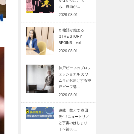
がなかった。 で
も、自由が…
2026.08.01
⊘ 物語が始まる
⊘THE STORY
BEGINS – vol…
2026.08.01
神戸ビーフのプロフ
ェッショナル カワ
ムラがお届けする神
戸ビーフ講…
2026.08.01
連載 教えて 多田
先生! ニュートリノ
と宇宙のはじまり
｜〜第38…