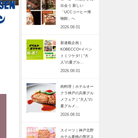
出会う 新しい
「UCCコーヒー博
物館」へ
2026.08.01
新連載企画｜
KOBECCO×イベン
トミツケタ!｜“大
人”の夏グル…
2026.08.01
肉料理｜ホテルオー
クラ神戸の兵庫グル
メフェア｜“大人”の
夏グルメ…
2026.08.01
スイーツ｜神戸北野
ホテル夏桃の贅沢ス