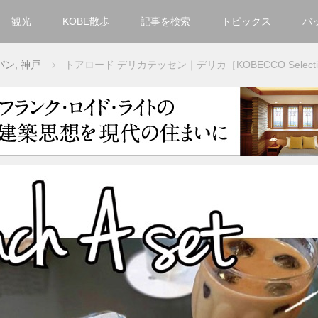
観光
KOBE散歩
記事を検索
トピックス
バ
カテゴリ一覧
パン
,
神戸
トアロード デリカテッセン｜デリカ［KOBECCO Select
KOBECCO Selection
グルメ
お洒落・ファッション
楽しむ
観光
文化・芸術・音楽
住環境
街
人