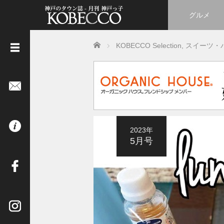
グルメ
Home
KOBECCO Selection
,
スイーツ・
《
立
ち
読
み
は
2023年
コ
5月号
チ
ラ
》
イ
ン
タ