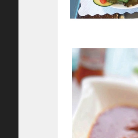
8
代
理
事
長
＞
ホーム
トピックス
KOBE散歩
記事を検索
バックナンバー
編集部ブログ
「神戸っ子」会員企業