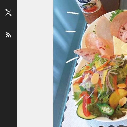
ビ
ュ
ー
：
松
平
健
＜
俳
優
＞
堤
未
果
＜
国
際
ジ