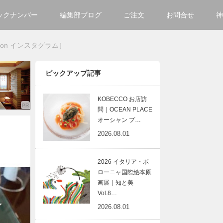
ックナンバー
編集部ブログ
ご注文
お問合せ
神
ご購入方法について
会社
ion インスタグラム］
掲載・広告について
サイ
ピックアップ記事
KOBECCO お店訪
問｜OCEAN PLACE
オーシャン プ…
2026.08.01
2026 イタリア・ボ
ローニャ国際絵本原
画展｜知と美
Vol.8…
2026.08.01