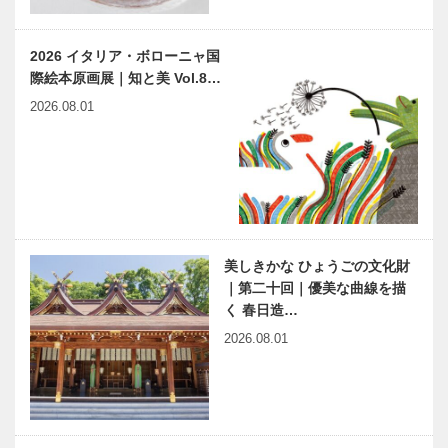
マツダ イベ
ントスクエア
初詣 湊川神
初詣 長田神
オープ…
2026 イタリア・ボローニャ国
社
社
際絵本原画展｜知と美 Vol.8…
2026.08.01
初詣 北野天
初詣 芦屋神
満神社
社
美しきかな ひょうごの文化財
初詣 柳原蛭
兵庫県医師会
｜第二十回｜優美な曲線を描
子神社
の「みんなの
く 春日造…
医療社会学」
第114回
2026.08.01
大学病院の美
Green cafe
容外科
「GROUND
S」 “植物と