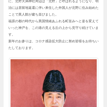
に、北野天満神社周辺は「北野」と呼ばれるようになり、明
治には居留地返還に伴い来住した外国人が北野に住み始めた
ことで異人館が建ち並びました。
福原の都の時代から異国情緒あふれる町並みへと姿を変えて
いった神戸を、この港の見える丘の上から見守り続けていま
す。
新年のお参りは、コロナ感染拡大防止に努め皆様をお待ちい
たしております。