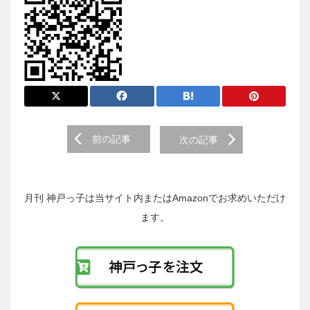
前
前の記事
次の記事
後
の
投
稿
月刊 神戸っ子は当サイト内またはAmazonでお求めいただけ
へ
ます。
の
リ
ン
ク