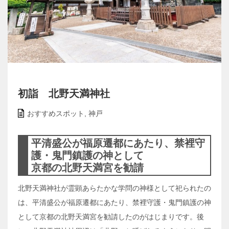
初詣 北野天満神社
おすすめスポット
,
神戸
平清盛公が福原遷都にあたり、禁裡守
護・鬼門鎮護の神として
京都の北野天満宮を勧請
北野天満神社が霊顕あらたかな学問の神様として祀られたの
は、平清盛公が福原遷都にあたり、禁裡守護・鬼門鎮護の神
として京都の北野天満宮を勧請したのがはじまりです。後