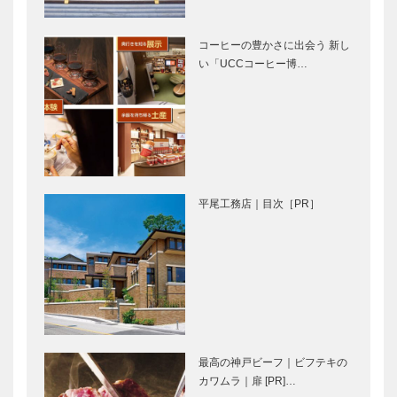
オートクチュ
メイド ビス
ールインテリ
ポーク・テイ
ア
ラー
コーヒーの豊かさに出会う 新し
［KOBECCO
［KOBECCO
い「UCCコーヒー博…
ブティック
永田良介商店
Select…
Selec…
セリザワ｜婦
｜オーダーメ
人服
イド家具
［KOBECCO
［KOBECCO
Selection］
Selection］
フラウコウベ
ALEX｜トー
｜ジュエリー
タルビューテ
平尾工務店｜目次［PR］
&アクセサリ
ィーサロン
ー
［KOBECCO
［KOBECCO
Selection］
Selecti…
北野ガーデン
STUDIO
｜フレンチレ
KIICHI｜革小
ストラン
物
［KOBECCO
［KOBECCO
Selection］
Selection］
最高の神戸ビーフ｜ビフテキの
カワムラ｜扉 [PR]…
御菓子司 常
ボックサン｜