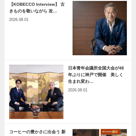
ともにある豊
【KOBECCO Interview】 古
かな時間”を
きものを敬いながら 攻…
通じて…
harmony（はーもにぃ）
神戸のカクシ
2026.08.01
Vol.34 風邪の効用
ボタン 第八
十四回 海
を眺めながら
神戸の魅力を
発信 ラジオ
連載エッセイ
NEKOBE｜vol.16 ｜神戸
パーソナ…
／喫茶店の書
のクリスマス
斎から 55
日本青年会議所全国大会が48
がん光免疫療
年ぶりに神戸で開催 美しく
法
生まれ変わ…
2026.08.01
NEKOBE｜
vol.15 ｜異人
館にサンタク
ロースがやっ
てきた！
コーヒーの豊かさに出会う 新