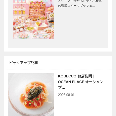
スイーツ｜神戸北野ホテル夏桃
輝く女性Ⅲ
南京町をぶら
の贅沢スイーツブッフェ…
Vol.11 絢爛
り｜曹さんぽ
亭・料理教室
｜02｜11月5
「サロン・
日のおさんぽ
ド・サトコ＆
テーマは…
ユウコ」主宰
永田良介商店
「神戸で落語
株…
｜ショップが
を楽しむ」シ
リニューアル
リーズ
ピックアップ記事
神戸偉人伝外伝 ～知られ
Rhyme of
ざる偉業～⑧白洲次郎後編
LIFE Spice of
SPACE｜平
KOBECCO お店訪問｜
尾工務店｜
OCEAN PLACE オーシャン
chapt…
プ…
2026.08.01
地域と共に創
初詣 生田神
る体験型モビ
社
リティテーマ
パーク 神戸