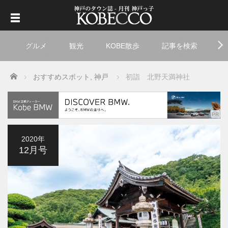
グルメ
観光
KOBE散歩
記事を検索
ト
Home
おすすめスポット
,
神戸
初詣 北野天満神社
2020年
12月号