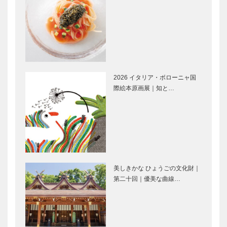
神戸で終る
⑪
ロンドン・神
⊘ 物語が始
戸 異文化が
まる ⊘ THE
溶け合う街に
STORY
引き寄せられ
BEGINS –
て。
vol.4 俳優
2026 イタリア・ボローニャ国
井…
際絵本原画展｜知と…
KOBEパンさ
北野クラブ｜
んぽ｜Vol.25
フレンチレス
BAKERY89(
トラン
ハチキュー)
［KOBECCO
Selection］
ゴンチャロフ製菓｜洋菓子
Hair&Face
［KOBECCO Selection］
Elizabeth｜
美しきかな ひょうごの文化財｜
ヘアサロン
第二十回｜優美な曲線…
［KOBECCO
S…
神戸御影メゾ
㊎柴田音吉洋
ンデコール｜
服店|ハンド