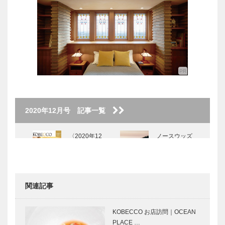
2020年12月号 記事一覧
〈2020年12
ノースウッズ
月号〉
に魅せられて
Vol.17
関連記事
Tadanori
12月の雨の
Yokoo｜神戸
日｜松本隆さ
KOBECCO お店訪問｜OCEAN
で始まって
ん
PLACE …