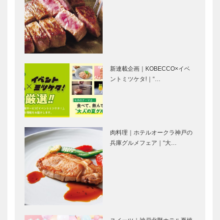
盤堂｜和菓子
神戸洋藝菓子
［KOBECCO
［KOBECCO
Selection］
Selection］
マキシン｜帽
il
子専門店
Quadrifoglio
新連載企画｜KOBECCO×イベ
［KOBECCO
（クアドリフ
ントミツケタ!｜“…
Selection］
ォリオ）｜ビ
スポークシュ
ーズ
ガゼボ｜イン
トアロードデ
［KOBE…
テリアショッ
リカテッセン
プ
｜デリカ
肉料理｜ホテルオークラ神戸の
［KOBECCO
［KOBECCO
兵庫グルメフェア｜“大…
Selection］
Selection］
マイスター大
明るいムード
学堂｜メガネ
に包まれて
［KOBECCO
カワムラ姫路
Selection］
店 Vol. 14