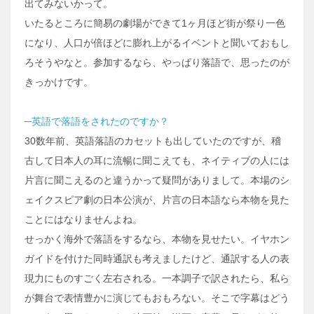
出てみないかって。
いたるところに簡易の劇場ができて1ヶ月ほど街が祭り一色
になり、人口が倍ほどに膨れ上がるイベントと聞いておもし
ろそうやなと。参加するなら、やっぱり落語で、思ったのが
きっかけです。
─英語で落語をされたのですか？
30数年前、英語落語のカセットも出していたのですが、稽
古して日本人の耳に流暢に聞こえても、ネイティブの人には
片言に聞こえるのと違うかって疑問がありまして。本場のシ
ェイクスピア劇の日本公演が、片言の日本語なら本物を見た
ことにはなりませんよね。
せっかく海外で落語をするなら、本物を見せたい。イヤホン
ガイドを付けた同時通訳も考えましたけど、通訳する人の表
現力にものすごく左右される。一本調子で訳されたら、私ら
が舞台で表情豊かに演じてもおもろない。そこで字幕はどう