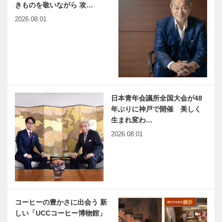
きます
院 認知症セ
きものを敬いながら 攻…
ンター
連載エッセイ
神戸偉人伝外伝 ～知られ
2026.08.01
／喫茶店の書
ざる偉業～①出光佐三前編
斎から ㊽
大洲からの手
紙
神戸のカクシ
NEKOBE｜
ボタン 第七
vol.1｜おら
日本青年会議所全国大会が48
十七回 劇場
んだ坂
で才能を育み
年ぶりに神戸で開催 美しく
地域に貢献
生まれ変わ…
2026.08.01
NEKOBE｜
vol.2｜七宮
神社
コーヒーの豊かさに出会う 新
しい「UCCコーヒー博物館」