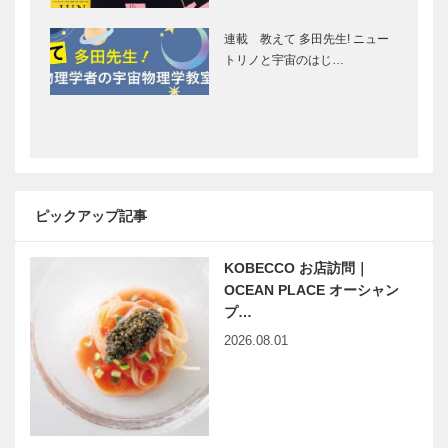
神戸洋藝菓子
Elizabeth｜
［KOBECCO
ヘアサロン
連載 教えて 多田先生! ニュー
Selection］
［KOBECCO
トリノと宇宙のはじ…
S…
神戸御影メゾ
ブティック
ンデコール｜
セリザワ｜婦
オートクチュ
人服
ールインテリ
［KOBECCO
ア
Selection］
［KOBECCO
ピックアップ記事
神戸のお嬢さ
神戸大人スタ
Select…
ん 看護師 堀
イル TOWN
KOBECCO お店訪問｜
江 和（なご
TO CITY 今
み）さん
OCEAN PLACE オーシャン
井 聖さん
プ…
2026.08.01
パンヲカタ
「神戸で落語
ル 浅香さん
を楽しむ」シ
と歩く ｜ パ
リーズ 日
ンさんぽ ｜
本人もアホな
番外編（いな
こと言うんや