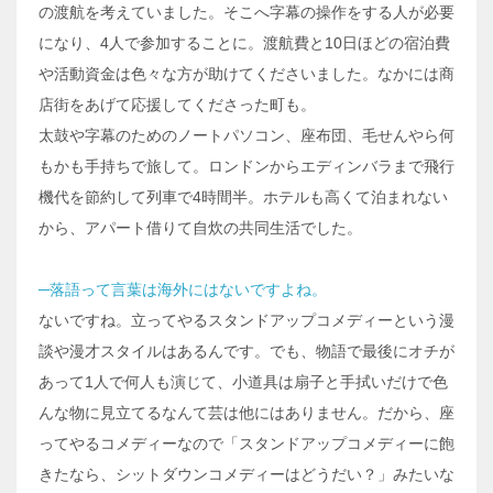
の渡航を考えていました。そこへ字幕の操作をする人が必要
になり、4人で参加することに。渡航費と10日ほどの宿泊費
や活動資金は色々な方が助けてくださいました。なかには商
店街をあげて応援してくださった町も。
太鼓や字幕のためのノートパソコン、座布団、毛せんやら何
もかも手持ちで旅して。ロンドンからエディンバラまで飛行
機代を節約して列車で4時間半。ホテルも高くて泊まれない
から、アパート借りて自炊の共同生活でした。
─落語って言葉は海外にはないですよね。
ないですね。立ってやるスタンドアップコメディーという漫
談や漫才スタイルはあるんです。でも、物語で最後にオチが
あって1人で何人も演じて、小道具は扇子と手拭いだけで色
んな物に見立てるなんて芸は他にはありません。だから、座
ってやるコメディーなので「スタンドアップコメディーに飽
きたなら、シットダウンコメディーはどうだい？」みたいな