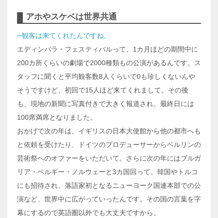
アホやスケベは世界共通
─観客は来てくれたんですね。
エディンバラ・フェスティバルって、1カ月ほどの期間中に
200カ所くらいの劇場で2000種類もの公演があるんです。ス
タッフに聞くと平均観客数8人くらいで0も珍しくないんや
そうですけど、初回で15人ほど来てくれまして。その後
も、現地の新聞に写真付きで大きく報道され、最終日には
100席満席となりました。
おかげで次の年は、イギリスの日本大使館から他の都市へも
と依頼を受けたり、ドイツのプロデューサーからベルリンの
芸術祭へのオファーをいただいて。さらに次の年にはブルガ
リア・ベルギー・ノルウェーと3カ国回って。韓国やトルコ
にも招待され、落語家初となるニューヨーク国連本部での公
演など、世界中に広がっていったんです。その国の言葉を字
幕にするので英語圏以外でも大丈夫ですから。