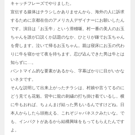
キャッチフレーズでやりました。
宣伝する媒体はチラシしかありませんから、海外の人に訴求
するために京都在住のアメリカ人デザイナーにお願いしたん
です。演目は「お玉牛」という滑稽噺。村一番の美人のお玉
ちゃんを誰が口説くか話題のなか、ひとりが鎌でお玉ちゃん
を脅します。泣いて帰るお玉ちゃん。親は寝床にお玉の代わ
りに牛を寝かせて夜を待ちます。忍び込んできた男は牛とは
知らずに…。
パントマイム的な要素があるから、字幕ばかりに目がいかな
いネタです。
そんな説明して出来上がったチラシは、村娘や言うてるのに
どう見ても花魁。背中に龍の刺繍の打ち掛け着ているし。横
に牛もおれば、ちょんまげ結った男もいるんですけどね。日
本人からしたら頭抱える、これぞジャパネスクみたいな。で
も、インパクトがあるから結構興味をもってもらえたんです
よ。