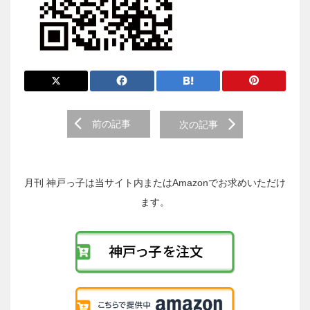
前
前の記事
次の記事
後
の
投
稿
月刊 神戸っ子は当サイト内またはAmazonでお求めいただけ
へ
ます。
の
リ
ン
ク