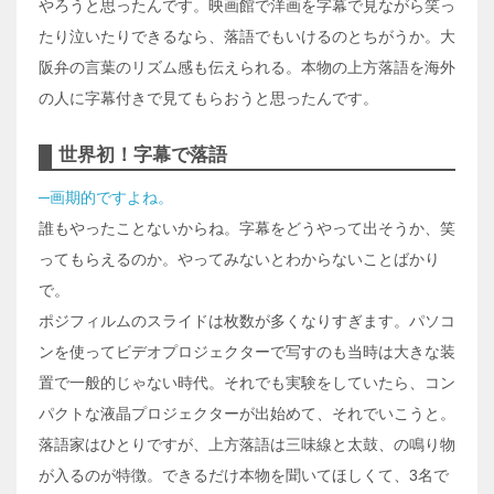
やろうと思ったんです。映画館で洋画を字幕で見ながら笑っ
たり泣いたりできるなら、落語でもいけるのとちがうか。大
阪弁の言葉のリズム感も伝えられる。本物の上方落語を海外
の人に字幕付きで見てもらおうと思ったんです。
世界初！字幕で落語
─画期的ですよね。
誰もやったことないからね。字幕をどうやって出そうか、笑
ってもらえるのか。やってみないとわからないことばかり
で。
ポジフィルムのスライドは枚数が多くなりすぎます。パソコ
ンを使ってビデオプロジェクターで写すのも当時は大きな装
置で一般的じゃない時代。それでも実験をしていたら、コン
パクトな液晶プロジェクターが出始めて、それでいこうと。
落語家はひとりですが、上方落語は三味線と太鼓、の鳴り物
が入るのが特徴。できるだけ本物を聞いてほしくて、3名で