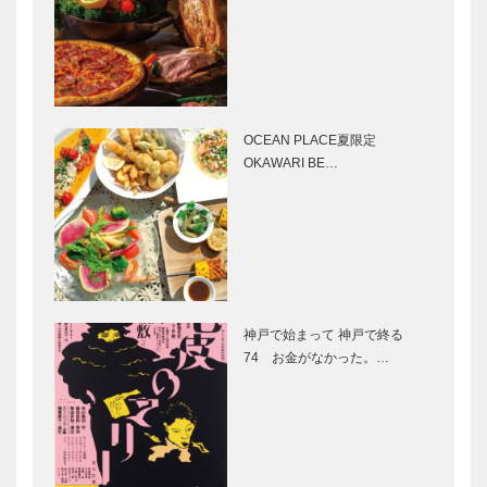
プ
［KOBECCO
［KOBECCO
Selection］
Selection］
御菓子司 常
フラウコウベ
盤堂｜和菓子
｜ジュエリー
［KOBECCO
&アクセサリ
OCEAN PLACE夏限定
Selection］
ー
OKAWARI BE…
［KOBECCO
Selecti…
アレックス｜
マイスター大
トータルビュ
学堂｜メガネ
ーティーサロ
［KOBECCO
ン
Selection］
［KOBECCO
Selection］
神戸で始まって 神戸で終る
永田良介商店
㊎柴田音吉洋
74 お金がなかった。…
｜オーダーメ
服店｜ハンド
イド家具
メイド注文紳
［KOBECCO
士服
Selection］
［KOBECCO
Selection］
ボックサン｜
Hair&Face