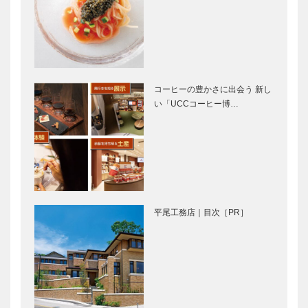
MARRON…
GLION
ノースウッズ
MUSEUM 名
に魅せられて
車との出会い
Vol.10
vol.3
コーヒーの豊かさに出会う 新し
い「UCCコーヒー博…
Tadanori
月刊神戸っ子
Yokoo｜神戸
アーカイブ集
で始まって
ー扉
神戸で終る
④
「ハイカラ神
珈琲飲みなが
戸の映画少
ら……「昔の
平尾工務店｜目次［PR］
年」｜東山
神戸ほど素晴
魁夷 さん
らしい所はな
（日本画
かったネ。」
家）・ 淀川
｜野坂 昭如
直撃インタビ
珈琲飲みなが
長治 さん
さん …
ュー「やらせ
ら……「神戸
（映…
はいややね
の海に活字が