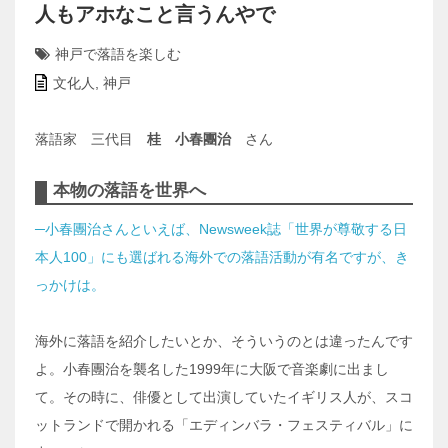
人もアホなこと言うんやで
神戸で落語を楽しむ
文化人
,
神戸
落語家 三代目
桂 小春團治
さん
本物の落語を世界へ
─小春團治さんといえば、Newsweek誌「世界が尊敬する日
本人100」にも選ばれる海外での落語活動が有名ですが、き
っかけは。
海外に落語を紹介したいとか、そういうのとは違ったんです
よ。小春團治を襲名した1999年に大阪で音楽劇に出まし
て。その時に、俳優として出演していたイギリス人が、スコ
ットランドで開かれる「エディンバラ・フェスティバル」に