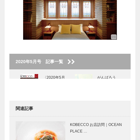
2020年5月号 記事一覧
〈2020年5月
がんばろう
号〉
KOBE!｜新型
コロナ対策応
援特別コンテ
ンツ
関連記事
My Vitamin
集う店
Lunch ● 私の
Vol.04 ま
KOBECCO お店訪問｜OCEAN
ビタミンラン
んま家
PLACE …
チ ●｜LE