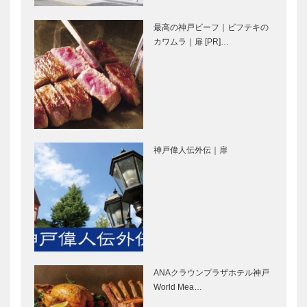
ん」｜桑名
浮かぶ」｜＜
正博 さん
追悼＞大林
最高の神戸ビーフ｜ビフテキの
（ミュージシ
宣彦 さん
ビフテキのカ
il
カワムラ｜扉 [PR]…
ャン）｜月…
（映画監…
ワムラ プレ
Quadrifoglio
ミアム北新地
（クアドリフ
店 オープ
ォリオ）｜ビ
ン！ 珠玉の
スポークシュ
ビーフと和の
ーズ
トアロードデ
ゴンチャロフ
逸品を優…
［KOBE…
リカテッセン
製菓｜洋菓子
神戸偉人伝外伝｜扉
｜デリカ
［KOBECCO
［KOBECCO
Selection］
Selection］
STUDIO
北野ガーデン
KIICHI｜革小
｜フレンチレ
物
ストラン
［KOBECCO
［KOBECCO
Selection］
Selection］
ANAクラウンプラザホテル神戸
ガゼボ｜イン
マキシン｜帽
World Mea…
テリアショッ
子専門店