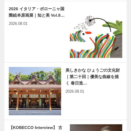
パン）
で
櫻宴｜Days
がんばろう
2026 イタリア・ボローニャ国
of Wine and
KOBE!｜
際絵本原画展｜知と美 Vol.8…
Roses
ROTO
2026.08.01
がんばろう
音楽のあるま
KOBE!｜必勝
ち♬24 神
だるま
戸モーツァル
トクラブ
美しきかな ひょうごの文化財
兵庫県医師会
harmony（は
｜第二十回｜優美な曲線を描
の「みんなの
ーもにぃ）
く 春日造…
医療社会学」
Vol.27 誤診
2026.08.01
第一〇七回
で生まれた子
年々増える膵
縁の下の力持
がん 早期発
ち 第22
見で予後の悪
回 神戸大学
さを 克服で
医学部附属病
【KOBECCO Interview】 古