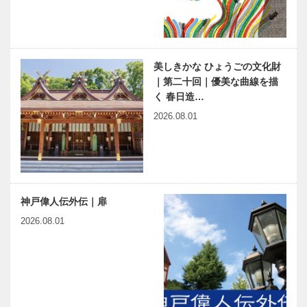
美しきかな ひょうごの文化財
｜第二十回｜優美な曲線を描
く 春日造…
2026.08.01
神戸偉人伝外伝｜扉
2026.08.01