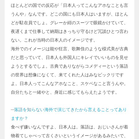
ほとんどの国での反応が「日本人ってこんなアホなことも言
うんや」なんです。どこの国にも日本人はいますが、ほとん
どが駐在員でしょ。グレーか紺のスーツで眼鏡かけていて、
夜遅くまで仕事して納期はきっちり守るけど冗談ひとつ言わ
ない。これが当時の日本人のイメージです。
海外でのイメージは能や狂言、歌舞伎のような様式美が古典
だと思っていて、日本人も外国人にキレイでいいものを見せ
ようとするでしょ。古典でありながらコメディーという落語
の世界は想像になくて、来てくれた人はみなビックリです
よ。日本人ってこんなアホなこと、スケベなこと言うんや。
自分たちと一緒やと、身近に感じてもらえたようです。
─落語を知らない海外で演じてきたから言えることってあり
ますか？
食べず嫌いなんですよ、日本人は。落語は、おじいさんが着
物着てしゃべって古くさいというイメージがあるみたいで、