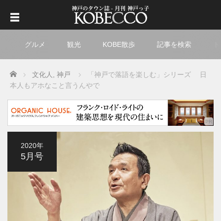
グルメ
観光
KOBE散歩
記事を検索
ト
Home
文化人
,
神戸
「神戸で落語を楽しむ」シリーズ 日
本人もアホなこと言うんやで
2020年
5月号