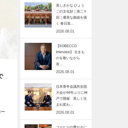
美しきかな ひょう
ごの文化財｜第二十
回｜優美な曲線を描
く 春日造…
2026.08.01
【KOBECCO
Interview】 古きも
のを敬いながら
攻…
2026.08.01
で
日本青年会議所全国
大会が48年ぶりに神
戸で開催 美しく生
まれ変わ…
ロー
2026.08.01
コーヒーの豊かさに