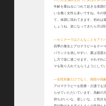
隆
年齢を重ねるにつれて起きる体調
昌
いる働く女性も多いですね。今の
＜
て、体調に現れてきます。初めは週
一
しょうね、楽になってきたら月1
般
社
団
―セミナーではどんなことをアド
法
四季の養生とアロテラピーをテー
人
バランスを崩しやすい、夏は湿度
神
し方で楽に過ごせます。それぞれ
戸
マを取り入れてもらうようにして
青
年
会
―女性対象だけでなく、病院や高
議
アロマテラピーを医療・介護でも
所
らせていただいています。高齢の
第
持ちがいいな、楽しいな、と気分
6
題行動のある子どもさんの気持ち