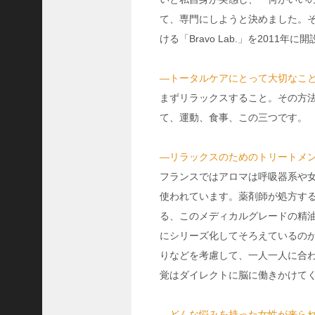
C
て、専門にしようと決めました。
ジ
ける「Bravo Lab.」を2011年
ャ
パ
ン
―トータルケアにとって大切なこ
株
まずリラックスすること。その方
式
て、運動、食事、この三つです。
会
社
―リラックスのためのトリートメ
代
表
フランスではアロマは呼吸器系や
取
使われています。薬剤師が処方する
締
る、このメディカルグレードの精
役
にシリーズ化してそろえているのがオリ
会
りなどを考慮して、一人一人に合
長
覚はダイレクトに脳に働きかけて
＞
松
井
―どんな悩みを持った女性が来ら