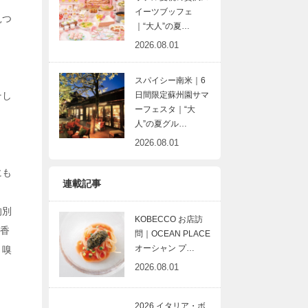
イーツブッフェ
見つ
｜“大人”の夏…
2026.08.01
スパイシー南米｜6
そし
日間限定蘇州園サマ
ーフェスタ｜“大
人”の夏グル…
2026.08.01
にも
連載記事
的別
KOBECCO お店訪
な香
問｜OCEAN PLACE
オーシャン プ…
。嗅
2026.08.01
2026 イタリア・ボ