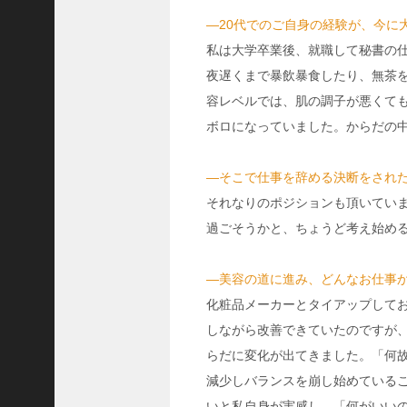
ャ
ー
―20代でのご自身の経験が、今に
ナ
私は大学卒業後、就職して秘書の
リ
夜遅くまで暴飲暴食したり、無茶
ス
容レベルでは、肌の調子が悪くても
ト
ボロになっていました。からだの
＞
＜
―そこで仕事を辞める決断をされ
対
それなりのポジションも頂いていま
談
過ごそうかと、ちょうど考え始め
＞
上
―美容の道に進み、どんなお仕事
島
化粧品メーカーとタイアップして
達
司
しながら改善できていたのですが、
＜
らだに変化が出てきました。「何
U
減少しバランスを崩し始めている
C
いと私自身が実感し、「何がいい