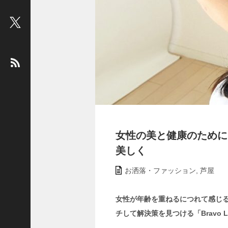
ビ
ュ
ー
：
松
平
健
＜
俳
優
＞
女性の美と健康のために
堤
美しく
未
果
お洒落・ファッション
,
芦屋
＜
国
女性が年齢を重ねるにつれて感じ
際
チして解決策を見つける「Bravo
ジ