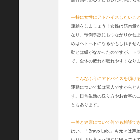
8
代
理
―特に女性にアドバイスしたいこ
事
運動をしましょう！女性は筋肉量
長
なり、転倒事故にもつながりかね
＞
めはヘトヘトになるかもしれませ
動とは縁がなかったのですが、ト
で、全体の疲れが取れやすくなり
ホーム
―こんなふうにアドバイスを頂け
トピックス
運動について私は素人ですからど
KOBE散歩
す。日常生活の送り方やお食事の
記事を検索
ともあります。
バックナンバー
―美と健康について何でも相談で
編集部ブログ
はい。「Bravo Lab.」も元
「神戸っ子」会員企業
はり生まれ育った神戸に帰ってき