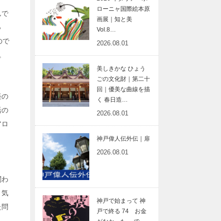
ローニャ国際絵本原
んで
画展｜知と美
っ
Vol.8…
ので
2026.08.01
。
美しきかな ひょう
ごの文化財｜第二十
回｜優美な曲線を描
経の
く 春日造…
活の
2026.08.01
アロ
神戸偉人伝外伝｜扉
2026.08.01
関わ
。気
神戸で始まって 神
た問
戸で終る 74 お金