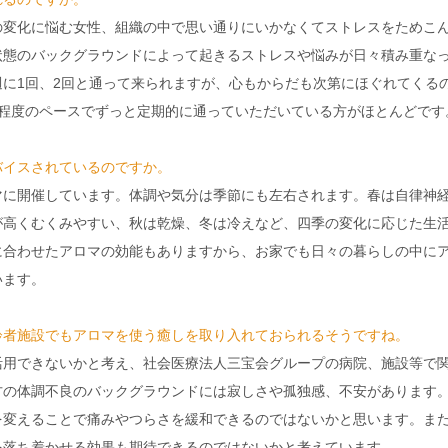
の変化に悩む女性、組織の中で思い通りにいかなくてストレスをためこ
状態のバックグラウンドによって起きるストレスや悩みが日々積み重な
に1回、2回と通って来られますが、心もからだも次第にほぐれてくる
回程度のペースでずっと定期的に通っていただいている方がほとんどです
バイスされているのですか。
マに開催しています。体調や気分は季節にも左右されます。春は自律神
が高くむくみやすい、秋は乾燥、冬は冷えなど、四季の変化に応じた生
に合わせたアロマの効能もありますから、お家でも日々の暮らしの中に
います。
齢者施設でもアロマを使う癒しを取り入れておられるそうですね。
活用できないかと考え、社会医療法人三宝会グループの病院、施設等で
方の体調不良のバックグラウンドには寂しさや孤独感、不安があります
を変えることで痛みやつらさを緩和できるのではないかと思います。ま
を落ち着かせる効果も期待できるのではないかと考えています。