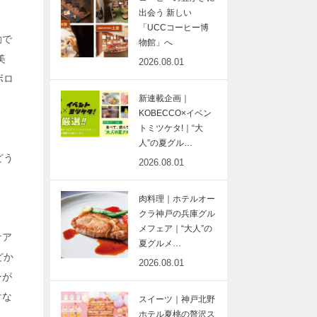
出会う 新しい
「UCCコーヒー博
動で
物館」へ
美
2026.08.01
ボロ
新連載企画｜
KOBECCO×イベン
トミツケタ!｜“大
人”の夏グル…
どう
2026.08.01
肉料理｜ホテルオー
クラ神戸の兵庫グル
メフェア｜“大人”の
ケア
夏グルメ…
どか
2026.08.01
ンが
けな
スイーツ｜神戸北野
ホテル夏桃の贅沢ス
く