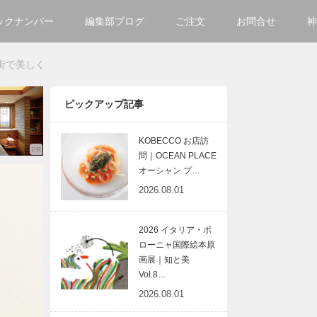
ックナンバー
編集部ブログ
ご注文
お問合せ
神
ご購入方法について
会社
街で美しく
掲載・広告について
サイ
ピックアップ記事
KOBECCO お店訪
問｜OCEAN PLACE
オーシャン プ…
2026.08.01
2026 イタリア・ボ
ローニャ国際絵本原
画展｜知と美
Vol.8…
2026.08.01