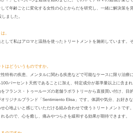
そして年齢ごとに変化する女性の心とからだを研究し、一緒に解決策を
に開設しました。
とは。
法として私はアロマと温熱を使ったトリートメントを施術しています。
ントはどういうものですか。
女性特有の疾患、メンタルに関わる疾患などで可能なケースに限り治療
100パーセント天然であることに加え、特定成分が基準量以上に含まれ
油をフランス・トゥールーズの老舗ラボラトリーから直接買い付け、目
ジナルブランド「Sentimiento Elisa」です。体調や気分、お好き
わせ心地よいと感じていただける組み合わせで使うトリートメントです
くれるので、心を癒し、痛みやつらさを緩和する効果が期待できます。
れるのですか。