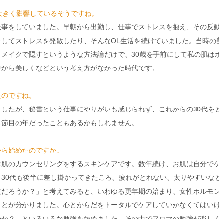
大きく影響しているそうですね。
仕事をしていました。早朝から出勤し、仕事でストレスを抱え、その反
をしてストレスを発散したり、そんなOL生活を続けていました。当時の
メイクで隠すというような方法論だけで、30歳を手前にして私の肌は
中から美しくなどという考え方がなかった時代です。
たのですね。
したが、秘書という仕事にやりがいも感じられず、これからの30代を
る節目の年だったこともあるかもしれません。
から始めたのですか。
お肌のカウンセリングをするスキンケアです。数年続け、お肌は自分で
30代も後半に差し掛かってきたころ、疲れがとれない、太りやすいな
故だろうか？」と考えてみると、いわゆる更年期の始まり、女性ホルモ
ことが分かりました。心とからだをトータルでケアしていかなくてはい
のか？」といろいろな勉強を始めました。その中でアロマの勉強が楽し