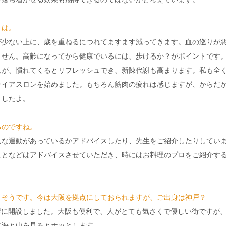
とは。
が少ない上に、歳を重ねるにつれてますます減ってきます。血の巡りが
ません。高齢になってから健康でいるには、歩けるか？がポイントです
んが、慣れてくるとリフレッシュでき、新陳代謝も高まります。私も全
ライアスロンを始めました。もちろん筋肉の疲れは感じますが、からだ
ましたよ。
るのですね。
んな運動があっているかアドバイスしたり、先生をご紹介したりしてい
ことなどはアドバイスさせていただき、時にはお料理のプロをご紹介す
きそうです。今は大阪を拠点にしておられますが、ご出身は神戸？
々は芦屋に開設しました。大阪も便利で、人がとても気さくで優しい街ですが
て海と山を見るとホッとします。