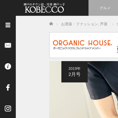
グルメ
Home
お洒落・ファッション
,
芦屋
《
立
ち
読
み
は
2019年
コ
2月号
チ
ラ
》
イ
ン
タ