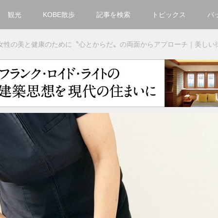
観光
KOBE散歩
記事を検索
トピックス
バ
カテゴリ一覧
女性の美と健康のために〝心とからだ〟の両面からアプローチ｜美しい
KOBECCO Selection
グルメ
お洒落・ファッション
楽しむ
観光
文化・芸術・音楽
住環境
街
人