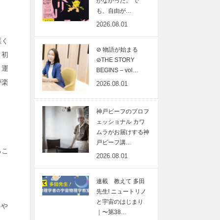
がなかった。 で
も、自由が…
2026.08.01
悪く
⊘ 物語が始まる
。初
⊘THE STORY
く運
BEGINS – vol…
が楽
2026.08.01
神戸ビーフのプロフ
ェッショナル カワ
ムラがお届けする神
ま
戸ビーフ講…
るこ
2026.08.01
連載 教えて 多田
先生! ニュートリノ
と宇宙のはじまり
、や
｜〜第38…