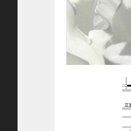
C
ジ
ャ
パ
ン
株
式
会
社
代
表
取
締
役
会
長
＞
松
井