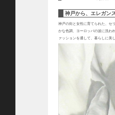
ャ
ー
神戸から、エレガン
ナ
リ
神戸の街と女性に育てられた、セリザワ
ス
かな色調、ヨーロッパの波に洗わ
ト
＞
ァッションを通して、暮らしに美
＜
対
談
＞
上
島
達
司
＜
U
C