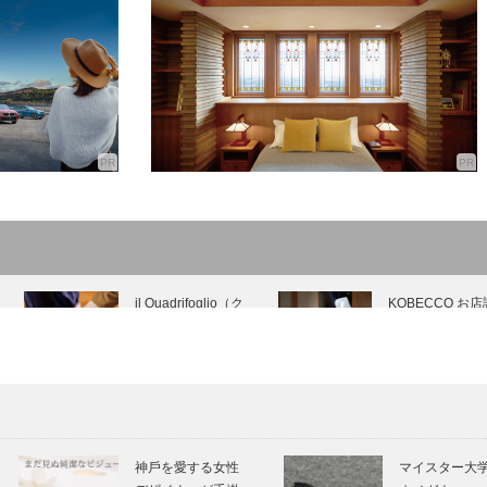
il Quadrifoglio（ク
KOBECCO お店
アドリフォリオ）
問｜ ステーキハ
｜ビスポークシュ
ス 秀（しゅう）
ーズ［KOBE…
Steak Hous…
SPIGOLAで靴を創
⊘ 物語が始まる
るということ｜ビ
⊘THE STORY
神⼾を愛する⼥性
マイスター大
スポーク：B氏の
BEGINS –