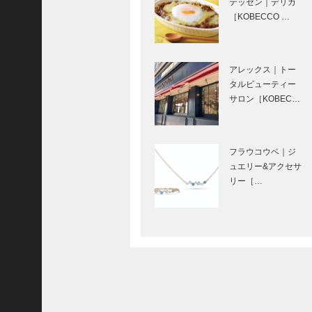
テッセン｜デリカ
［KOBECCO …
高山荘華野（たか
やまそう はな
アレックス｜トー
の）｜2024年 6月
タルビューティー
新客室誕生｜サウ
サロン［KOBEC…
ナも楽しみ…
有馬グランドホテ
ル ｜2024年 6月
フラウコウベ｜ジ
新客室誕生｜有馬
ュエリー&アクセサ
の絶景を一望！噂
リー［…
のお風呂…
猪名野茶房（いな
のさぼう）｜抹茶
好き必見噂の抹茶
メニュー｜特集-噂
の有馬
Fish House
Café（フィッシュ