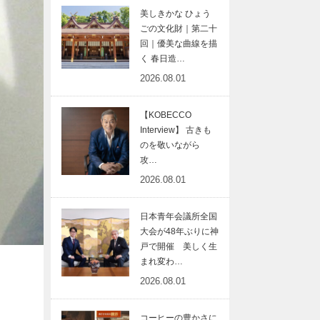
美しきかな ひょう
ごの文化財｜第二十
回｜優美な曲線を描
く 春日造…
2026.08.01
【KOBECCO
Interview】 古きも
のを敬いながら
攻…
2026.08.01
日本青年会議所全国
大会が48年ぶりに神
戸で開催 美しく生
まれ変わ…
2026.08.01
コーヒーの豊かさに