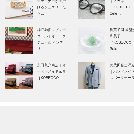
デザイナーが⼿掛
｜メガネ
場合｜『バケッタ
vol.47 作曲家
けるジュエリーた
［KOBECCO
レザーの外…
…
ち…
Sele…
有馬山叢 御所別墅
銀水荘 兆楽 別邸
（ありまさんそ
紫貴（ぎんすい
神戸御影メゾンデ
御菓子司 常盤
う ごしょべっし
う ちょうら
コール｜オートク
和菓子
ょ）｜特集-噂の有
べっていしき）
チュール インテ
［KOBECCO
馬
蒸し風呂も楽し
リ…
Sele…
コーヒープリンセ
有馬茅店
ス 有馬温泉店｜
Bécassine（あ
永田良介商店｜オ
㊎柴田音吉洋
2024年 2月 OPEN
まぼうてん ベ
ーダーメイド家具
｜ハンドメイ
｜スイーツが人気
シーヌ）｜2023
［KOBECCO …
スポークテー
噂の…
8月 O…
［…
おやつとお抹茶 翠
misono（みそ
midori｜2023年 4
｜ど直球に旨い
月 OPEN｜抹茶好
のカレー｜特集-
き必見噂の抹…
の有馬
茶坊citta（さぼう
Cafe & Bar
チッタ）｜ど直球
MUSTANG（カ