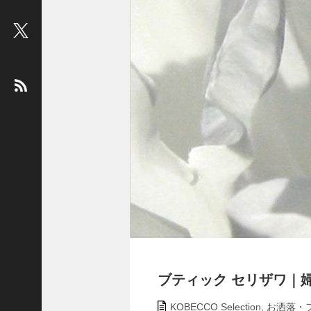
ビ
ュ
ー
：
松
平
健
＜
俳
優
＞
堤
未
果
＜
国
ブティック セリザワ｜婦人服
際
ジ
KOBECCO Selection
,
お洒落・