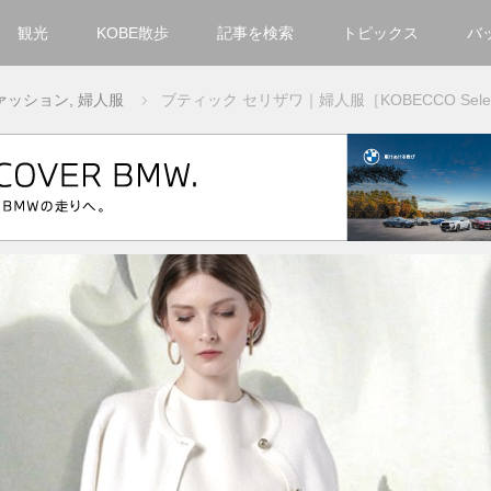
観光
KOBE散歩
記事を検索
トピックス
バ
カテゴリ一覧
ァッション
,
婦人服
ブティック セリザワ｜婦人服［KOBECCO Selec
KOBECCO Selection
グルメ
お洒落・ファッション
楽しむ
観光
文化・芸術・音楽
住環境
街
人