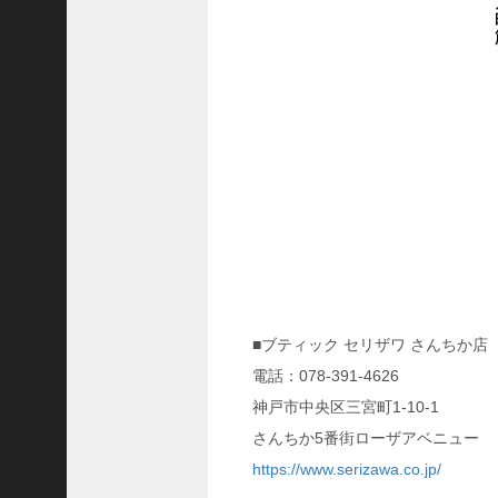
隆
昌
＜
一
般
社
団
法
人
神
戸
青
年
■ブティック セリザワ さんちか店
会
電話：078-391-4626
議
神戸市中央区三宮町1-10-1
所
さんちか5番街ローザアベニュー
第
https://www.serizawa.co.jp/
6