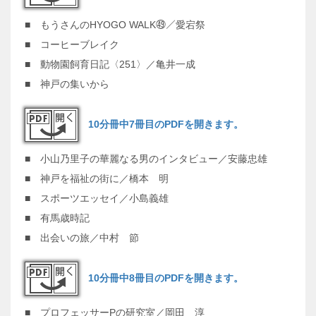
■ もうさんのHYOGO WALK㊾／愛宕祭
■ コーヒーブレイク
■ 動物園飼育日記〈251〉／亀井一成
■ 神戸の集いから
10分冊中7冊目のPDFを開きます。
■ 小山乃里子の華麗なる男のインタビュー／安藤忠雄
■ 神戸を福祉の街に／橋本 明
■ スポーツエッセイ／小島義雄
■ 有馬歳時記
■ 出会いの旅／中村 節
10分冊中8冊目のPDFを開きます。
■ プロフェッサーPの研究室／岡田 淳