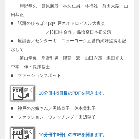
岸野恭久・笹原勝彦・林久仁男・林行雄・前田大蔵・山
田恭正
■ 話題のひろば／[2]神戸ネオトロピカル大夜会
／[3]日中合作／孫悟空日本初公演
■ 座談会／センター街・ニューヨーク五番街姉妹提携を記
念して
笹山幸俊・岸野利男・隈部 宏・山田六郎・坂田光夫・
中本 伸・長澤基士
■ ファッションスポット
10分冊中5冊目のPDFを開きます。
■ 神戸のお嬢さん／黒崎直子・佐本美和子
■ ファッション・ウォッチング／田辺聖子
10分冊中6冊目のPDFを開きます。