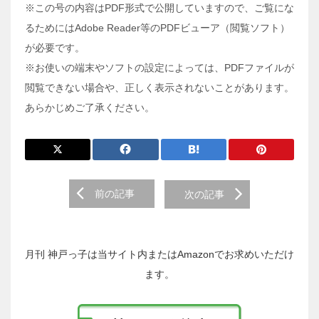
※この号の内容はPDF形式で公開していますので、ご覧にな
るためにはAdobe Reader等のPDFビューア（閲覧ソフト）
が必要です。
※お使いの端末やソフトの設定によっては、PDFファイルが
閲覧できない場合や、正しく表示されないことがあります。
あらかじめご了承ください。
前
前の記事
次の記事
後
の
投
稿
月刊 神戸っ子は当サイト内またはAmazonでお求めいただけ
へ
ます。
の
リ