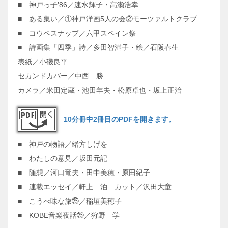
■ 神戸っ子’86／速水輝子・高瀬浩幸
■ ある集い／①神戸洋画5人の会②モーツァルトクラブ
■ コウベスナップ／六甲スペイン祭
■ 詩画集「四季」詩／多田智満子・絵／石阪春生
表紙／小磯良平
セカンドカバー／中西 勝
カメラ／米田定蔵・池田年夫・松原卓也・坂上正治
10分冊中2冊目のPDFを開きます。
■ 神戸の物語／緒方しげを
■ わたしの意見／坂田元記
■ 随想／河口竜夫・田中美穂・原田紀子
■ 連載エッセイ／軒上 泊 カット／沢田大童
■ こうべ味な旅㉕／稲垣美穂子
■ KOBE音楽夜話㉕／狩野 学