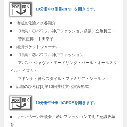
10分冊中3冊目のPDFを開きます。
■ 地域文化論／水谷頴介
■ 〈特集〉①パワフル神戸ファッション鼎談／立亀長三・
菅原正博・中田幸子
■ 経済ポケットジャーナル
■ 〈特集〉②パワフル神戸ファッション
アバン・ジャヴァ・モードリンダ・パール・オールスタ
イル・イズム・
マドンナ・伸和スタイル・ファミリア・シャルレ
■ 話題のひろば[1]第10回井植文化賞表彰式
10分冊中4冊目のPDFを開きます。
■ キャンペーン座談会／若いファッションで街の意識改革
を