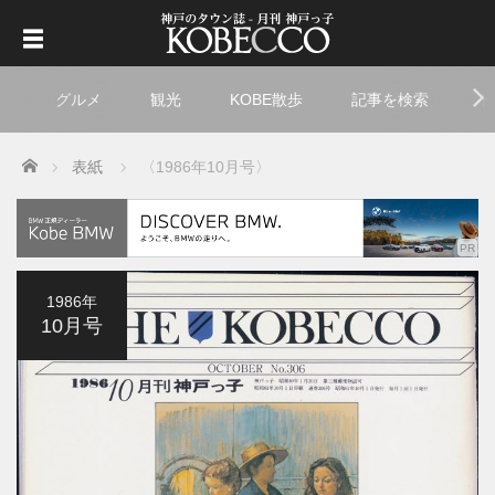
グルメ
観光
KOBE散歩
記事を検索
ト
Home
表紙
〈1986年10月号〉
1986年
10月号