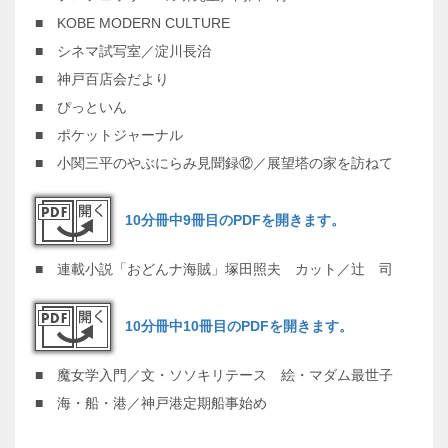
■ KOBE MODERN CULTURE
■ シネマ試写室／淀川長治
■ 神戸百店会だより
■ ぴっといん
■ ポケットジャーナル
■ 小関三平のやぶにらみ見聞録⑫／展望塔の家を訪ねて
10分冊中9冊目のPDFを開きます。
■ 連載小説「おどんナ海賊」塚田照夫 カット／辻 司
10分冊中10冊目のPDFを開きます。
■ 魔女学入門／文・ソソキリテース 絵・マダム最世子
■ 海・船・港／神戸港定期船事始め