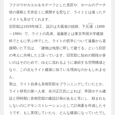
フクロウやカエルをモチーフとした意匠や、ホールのアーチ
状の屋根と天井近くに展開する窓など、ライトとは違ったテ
イストも見せてくれます。
むらじ
旧官邸は1929年竣工、設計は大蔵省の技師、下元
連
（1888
～1984）で、ライトの高弟、遠藤新とは東京帝国大学建築
科でともに学ぶ仲でした。ライトの哲学について遠藤から直
接聞いた下元は、「建物は地形に即して建てる」という巨匠
の考えに共鳴したと語っています。旧官邸に短めの階段が多
いのはそのためで、ゆえに流れるように連続する空間構成と
なり、この点もライト建築に似ている理由なのかもしれませ
ん。
実は、ライト自身も首相官邸をプランニングしていたとか。
ライト研究の第一人者、谷川正己氏によれば、帝国ホテル建
設と同時期に首相官邸の建設計画があると耳にし、頼まれも
しないのにデモンストレーションとして計画案を作成したそ
うです。もし実現していたら、どんな建築になっていたでし