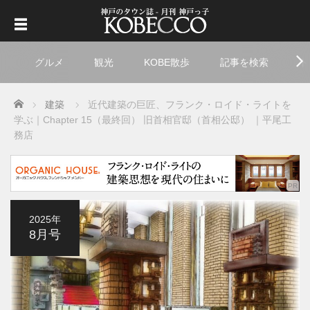
グルメ
観光
KOBE散歩
記事を検索
ト
Home
建築
近代建築の巨匠、フランク・ロイド・ライトを
学ぶ｜Chapter 15（最終回） 旧首相官邸（首相公邸） ｜平尾工
務店
2025年
8月号