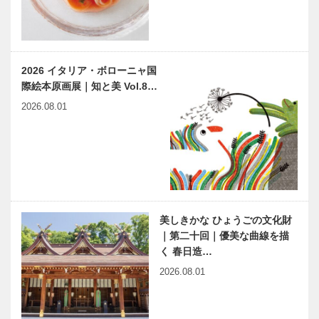
Selecti…
美しきかな
神戸で始まっ
ひょうごの文
て 神戸で終
化財 | 行き交
る 62
う船舶の安全
2026 イタリア・ボローニャ国
を見守り続け
際絵本原画展｜知と美 Vol.8…
て154年 | …
2026.08.01
石井ふく子
映画「蔵のあ
白寿記念公演
る街」監督イ
『かたき同
ンタビュー
志』
連載 教えて
6/27（金）
多田先生! 素
神戸北野ノス
美しきかな ひょうごの文化財
粒子物理学者
タにお土産シ
｜第二十回｜優美な曲線を描
の宇宙物理学
ョップ
教室｜〜第
『NOSTA
く 春日造…
26回〜
SWEETS』
2026.08.01
マキシン｜帽
出待ちしても
がオー…
子専門店
いいですか？
［KOBECCO
｜第8回｜温