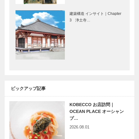
永田良介商店
アレックス｜
｜オーダーメ
トータルビュ
建築構造 インサイト｜Chapter
イド家具
ーティーサロ
3 浄土寺…
［KOBECCO
ン
Selection］
［KOBECCO
Selection］
STUDIO
神戸御影メゾ
KIICHI｜革小
ンデコール｜
物
オートクチュ
［KOBECCO
ールインテリ
Selection］
ア
［KOBECCO
㊎柴田音吉洋
L’AVENUE｜
Select…
服店｜ハンド
パティスリー
ピックアップ記事
メイドビスポ
［KOBECCO
ークテーラー
Selection］
［KOBECCO
…
KOBECCO お店訪問｜
Selecti…
OCEAN PLACE オーシャン
フラウコウベ
神戸靴｜
プ…
｜ジュエリー
SPIGOLA（
&アクセサリ
スピーゴラ）
2026.08.01
ー
［KOBECCO