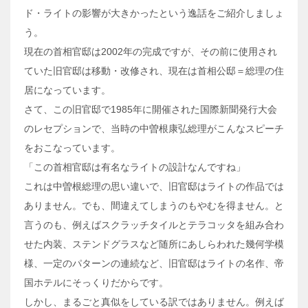
ド・ライトの影響が大きかったという逸話をご紹介しましょ
う。
現在の首相官邸は2002年の完成ですが、その前に使用され
ていた旧官邸は移動・改修され、現在は首相公邸＝総理の住
居になっています。
さて、この旧官邸で1985年に開催された国際新聞発行大会
のレセプションで、当時の中曽根康弘総理がこんなスピーチ
をおこなっています。
「この首相官邸は有名なライトの設計なんですね」
これは中曽根総理の思い違いで、旧官邸はライトの作品では
ありません。でも、間違えてしまうのもやむを得ません。と
言うのも、例えばスクラッチタイルとテラコッタを組み合わ
せた内装、ステンドグラスなど随所にあしらわれた幾何学模
様、一定のパターンの連続など、旧官邸はライトの名作、帝
国ホテルにそっくりだからです。
しかし、まるごと真似をしている訳ではありません。例えば