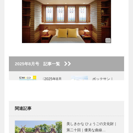
2025年8月号 記事一覧
〈2025年8月
ボックサン｜
号〉
神戸洋藝菓子
［KOBECCO
Selection］
関連記事
ゴンチャロフ
KOBECCO
製菓｜洋菓子
お店訪問｜
美しきかな ひょうごの文化財｜
［KOBECCO
Dick Bruna
第二十回｜優美な曲線…
Selection イ
TABLE