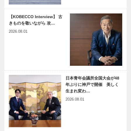
Selection イ
故知新の心で
ンスタグラ
型を破る！
ム］
夙川から世界
神戸偉人伝外伝 ～知られ
近代建築の巨
【KOBECCO Interview】 古
に向けて…
ざる偉業～ （64）後編
匠、フラン
きものを敬いながら 攻…
阿久悠
ク・ロイド・
2026.08.01
ライトを学ぶ
｜Chapter
15（最終
仕事でも遊び
ひょうご神戸
回） …
でも「この人
まちかど学だ
と関われば絶
より｜「防災
対に面白い」
の講演と応急
と思える仲間
処置実演の集
日本青年会議所全国大会が48
が多くいる“
い」｜東灘区
年ぶりに神戸で開催 美しく
兵庫県医師会
出会いと学びの旅から
圧倒的…
の宮地病…
生まれ変わ…
の「みんなの
Vol.20
医療社会学」
2026.08.01
第167回
神大病院の魅
神戸のカクシ
力はココだ！
ボタン 第