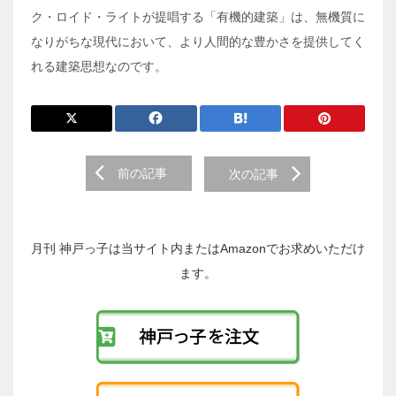
ク・ロイド・ライトが提唱する「有機的建築」は、無機質に
なりがちな現代において、より人間的な豊かさを提供してく
れる建築思想なのです。
前
前の記事
次の記事
後
の
投
稿
月刊 神戸っ子は当サイト内またはAmazonでお求めいただけ
へ
ます。
の
リ
ン
ク