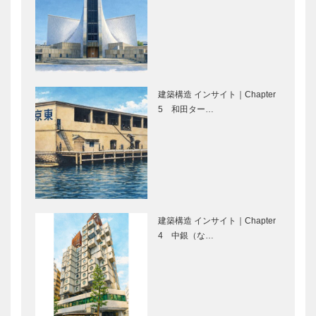
クアップして
HYOGO産を
ご紹介｜万博
世界に発信す
でも大注目！
る
くつした｜
PROJECT20
「ひょうご
25｜「ひょ
il
御菓子司 常
国」
うご国」
Quadrifoglio
盤堂｜和菓子
建築構造 インサイト｜Chapter
（クアドリフ
［KOBECCO
5 和田ター…
ォリオ）｜ビ
Selection］
スポークシュ
ーズ
トアロードデ
マイスター大
［KOBE…
リカテッセン
学堂｜メガネ
｜デリカ
［KOBECCO
［KOBECCO
Selection］
Selection］
建築構造 インサイト｜Chapter
4 中銀（な…
マキシン｜帽
ゴンチャロフ
子専門店
製菓｜洋菓子
［KOBECCO
［KOBECCO
Selection］
Selection］