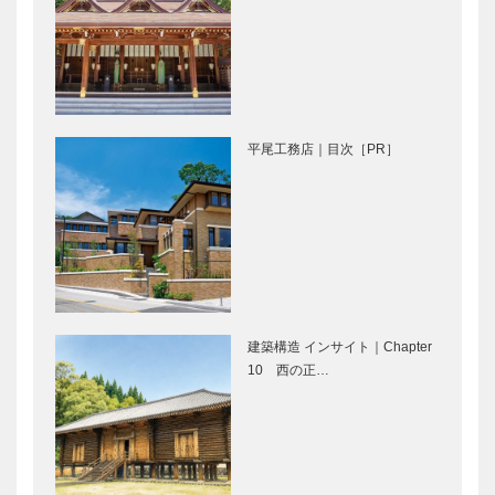
ンスタグラ
KOBE ディ
ム］
ッ…
今夏、神戸ウ
⊘ 物語が始
ォーターフロ
まる ⊘THE
ントが「ミッ
STORY
フィー」に染
BEGINS –
平尾工務店｜目次［PR］
まる！｜
vol.57 女優
「KOBE
佐久…
【特集】～長
長田神社｜参
PORT T…
田神社＆ご近
拝者をイケメ
所特集～知ら
ンキャラがお
なかった！こ
出迎え! 金色
んな長田さん
に輝く神輿の
｜-扉-
4K画像も必
餅屋大西｜冷
加島の玉子焼
見！｜…
たいアイスキ
｜口の中にポ
建築構造 インサイト｜Chapter
ャンデーにこ
ンポンと放り
10 西の正…
ころがホッと
込む手が止ま
温まる！｜～
らない人気ス
長田神社＆ご
イーツ｜～長
長田のういろ
お菜サコウ店
近所特集…
田神社＆…
や｜明治10
｜ユニーク！