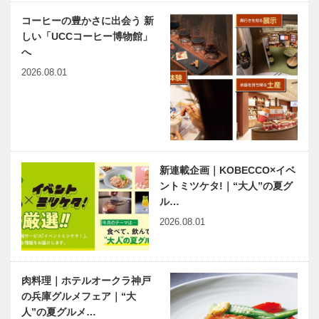
Vol.45 神戸
140回 地元
大学医学部附
にまつわる妖
コーヒーの豊かさに出会う 新
属病院 病理
怪・UMA・
しい「UCCコーヒー博物館」
診断科 伊藤
生物の謎を探
へ
今月の映画
連載エッセイ
…
る！！『…
／喫茶店の書
2026.08.01
斎から 111
島田陽子さん
の詩
有馬温泉歴史
ベトナム元気
人物帖 ～其
X躍動するア
新連載企画｜KOBECCO×イベ
の弐拾九～
ジア 第20回
ントミツケタ!｜“大人”の夏グ
田中 邦衛
｜プノンペン
（たなか く
の「ボレイ」
ル…
にえ）
開発―九月に
2026.08.01
1932～20…
新空港…
肉料理｜ホテルオークラ神戸
の兵庫グルメフェア｜“大
人”の夏グルメ…