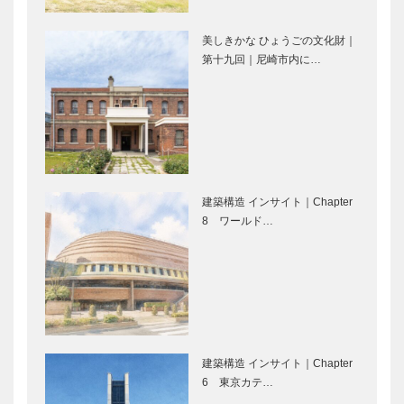
年創業の長田
おかずの自販
名物 もっち
機 24H、家
り感は唯一無
庭の味を 絶
美しきかな ひょうごの文化財｜
二！｜～長田
賛販売中｜～
第十九回｜尼崎市内に…
ユリヤ｜レア
グリル小田屋
神社＆ご…
長田…
もんや一升瓶
｜“普段着の
サイズも！そ
ご馳走”がコ
の数なんと
ンセプト至福
180種以上｜
になれる！町
～長田神社＆
の洋食屋さん
特集「ひょう
出店ブランド
ご近所特…
｜～長田…
ご国」｜
｜HYOGO産
建築構造 インサイト｜Chapter
HYOGO産を
を世界に発信
8 ワールド…
世界に発信す
する
る
PROJECT20
PROJECT20
25｜「ひょ
注目品をピッ
注目品をピッ
25｜-扉-
うご国」…
クアップして
クアップして
ご紹介｜産地
ご紹介｜播州
コラボ 豊岡
織ブランドが
鞄
大集結！｜
建築構造 インサイト｜Chapter
（THYMEBU
「ひょうご
6 東京カテ…
注目品をピッ
産地紹介｜
CKS）× 播…
国」