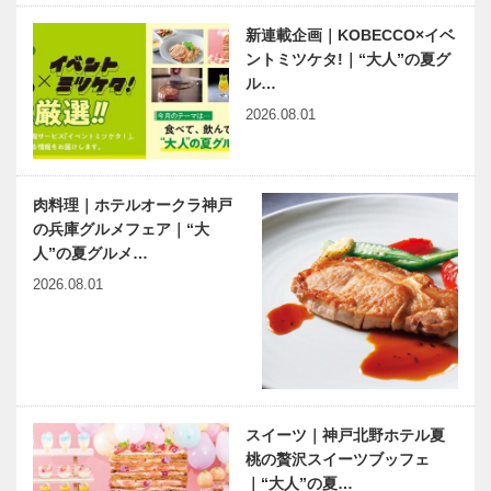
の詩
新連載企画｜KOBECCO×イベ
有馬温泉歴史
ベトナム元気
ントミツケタ!｜“大人”の夏グ
人物帖 ～其
X躍動するア
ル…
の弐拾九～
ジア 第20回
田中 邦衛
｜プノンペン
2026.08.01
（たなか く
の「ボレイ」
にえ）
開発―九月に
1932～20…
新空港…
肉料理｜ホテルオークラ神戸
の兵庫グルメフェア｜“大
人”の夏グルメ…
2026.08.01
スイーツ｜神戸北野ホテル夏
桃の贅沢スイーツブッフェ
｜“大人”の夏…