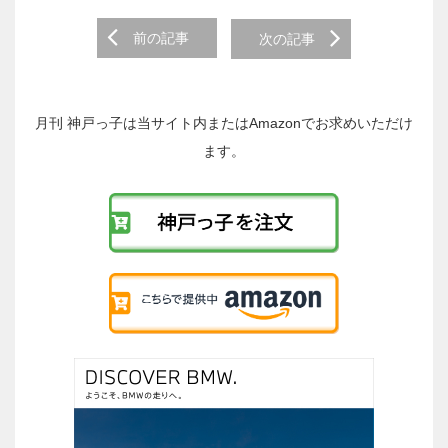
前
前の記事
次の記事
後
の
投
稿
月刊 神戸っ子は当サイト内またはAmazonでお求めいただけ
へ
ます。
の
リ
ン
ク