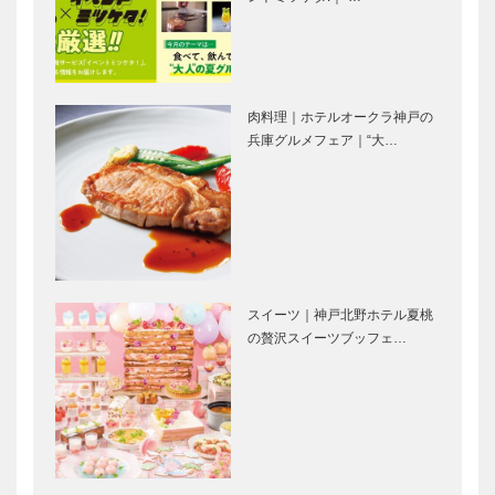
ォリオ）｜ビ
Selection］
スポークシュ
ーズ
トアロードデ
マイスター大
［KOBE…
リカテッセン
学堂｜メガネ
｜デリカ
［KOBECCO
肉料理｜ホテルオークラ神戸の
［KOBECCO
Selection］
兵庫グルメフェア｜“大…
Selection］
マキシン｜帽
ゴンチャロフ
子専門店
製菓｜洋菓子
［KOBECCO
［KOBECCO
Selection］
Selection］
スイーツ｜神戸北野ホテル夏桃
永田良介商店
アレックス｜
の贅沢スイーツブッフェ…
｜オーダーメ
トータルビュ
イド家具
ーティーサロ
［KOBECCO
ン
Selection］
［KOBECCO
Selection］
STUDIO
神戸御影メゾ
KIICHI｜革小
ンデコール｜