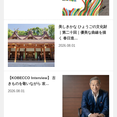
白寿記念公演
る街」監督イ
『かたき同
ンタビュー
志』
美しきかな ひょうごの文化財
連載 教えて
6/27（金）
｜第二十回｜優美な曲線を描
多田先生! 素
神戸北野ノス
く 春日造…
粒子物理学者
タにお土産シ
の宇宙物理学
ョップ
2026.08.01
教室｜〜第
『NOSTA
26回〜
SWEETS』
マキシン｜帽
出待ちしても
がオー…
子専門店
いいですか？
［KOBECCO
｜第8回｜温
Selection イ
故知新の心で
【KOBECCO Interview】 古
ンスタグラ
型を破る！
きものを敬いながら 攻…
ム］
夙川から世界
神戸偉人伝外伝 ～知られ
近代建築の巨
2026.08.01
に向けて…
ざる偉業～ （64）後編
匠、フラン
阿久悠
ク・ロイド・
ライトを学ぶ
｜Chapter