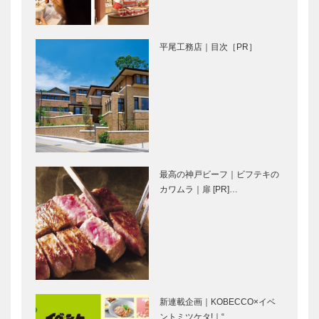
180種以上｜
になれる！町
～長田神社＆
の洋食屋さん
特集「ひょう
出店ブランド
ご近所特…
｜～長田…
ご国」｜
｜HYOGO産
平尾工務店｜目次［PR］
HYOGO産を
を世界に発信
世界に発信す
する
る
PROJECT20
PROJECT20
25｜「ひょ
注目品をピッ
注目品をピッ
25｜-扉-
うご国」…
クアップして
クアップして
ご紹介｜産地
ご紹介｜播州
コラボ 豊岡
織ブランドが
鞄
大集結！｜
最高の神戸ビーフ｜ビフテキの
（THYMEBU
「ひょうご
カワムラ｜扉 [PR]…
注目品をピッ
産地紹介｜
CKS）× 播…
国」
クアップして
HYOGO産を
ご紹介｜万博
世界に発信す
でも大注目！
る
くつした｜
PROJECT20
「ひょうご
25｜「ひょ
il
御菓子司 常
国」
うご国」
Quadrifoglio
盤堂｜和菓子
新連載企画｜KOBECCO×イベ
（クアドリフ
［KOBECCO
ントミツケタ!｜“…