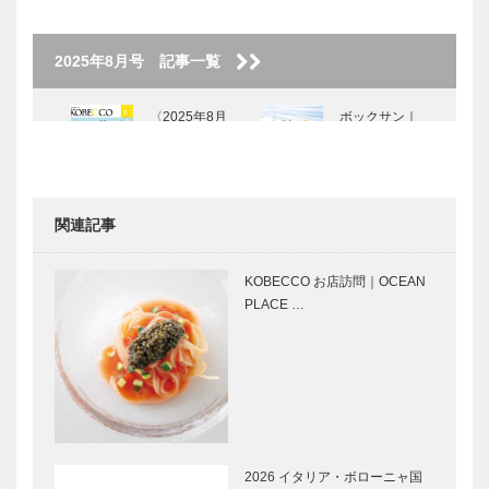
2025年8月号 記事一覧
〈2025年8月
ボックサン｜
号〉
神戸洋藝菓子
［KOBECCO
Selection］
関連記事
ゴンチャロフ
KOBECCO
製菓｜洋菓子
お店訪問｜
KOBECCO お店訪問｜OCEAN
［KOBECCO
Dick Bruna
PLACE …
Selection イ
TABLE
ンスタグラ
KOBE ディ
ム］
ッ…
今夏、神戸ウ
⊘ 物語が始
ォーターフロ
まる ⊘THE
ントが「ミッ
STORY
フィー」に染
BEGINS –
まる！｜
vol.57 女優
2026 イタリア・ボローニャ国