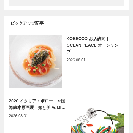
物
オートクチュ
［KOBECCO
ールインテリ
Selection］
ア
［KOBECCO
ピックアップ記事
㊎柴田音吉洋
L’AVENUE｜
Select…
服店｜ハンド
パティスリー
メイドビスポ
［KOBECCO
KOBECCO お店訪問｜
ークテーラー
Selection］
OCEAN PLACE オーシャン
［KOBECCO
…
プ…
Selecti…
2026.08.01
フラウコウベ
神戸靴｜
｜ジュエリー
SPIGOLA（
&アクセサリ
スピーゴラ）
ー
［KOBECCO
Selecti…
美しきかな
神戸で始まっ
2026 イタリア・ボローニャ国
ひょうごの文
て 神戸で終
際絵本原画展｜知と美 Vol.8…
化財 | 行き交
る 62
う船舶の安全
2026.08.01
を見守り続け
て154年 | …
石井ふく子
映画「蔵のあ