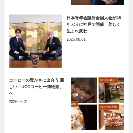
15（最終
仕事でも遊び
ひょうご神戸
回） …
でも「この人
まちかど学だ
と関われば絶
より｜「防災
日本青年会議所全国大会が48
対に面白い」
の講演と応急
年ぶりに神戸で開催 美しく
と思える仲間
処置実演の集
生まれ変わ…
が多くいる“
い」｜東灘区
2026.08.01
兵庫県医師会
出会いと学びの旅から
圧倒的…
の宮地病…
の「みんなの
Vol.20
医療社会学」
第167回
神大病院の魅
神戸のカクシ
コーヒーの豊かさに出会う 新
力はココだ！
ボタン 第
しい「UCCコーヒー博物館」
Vol.45 神戸
140回 地元
へ
大学医学部附
にまつわる妖
属病院 病理
怪・UMA・
2026.08.01
診断科 伊藤
生物の謎を探
今月の映画
連載エッセイ
…
る！！『…
／喫茶店の書
斎から 111
島田陽子さん