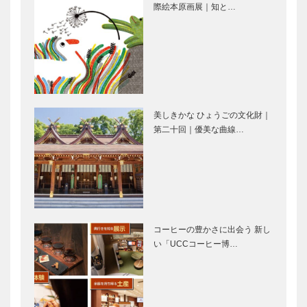
「KOBE
佐久…
際絵本原画展｜知と…
【特集】～長
長田神社｜参
PORT T…
田神社＆ご近
拝者をイケメ
所特集～知ら
ンキャラがお
なかった！こ
出迎え! 金色
んな長田さん
に輝く神輿の
｜-扉-
4K画像も必
餅屋大西｜冷
加島の玉子焼
見！｜…
たいアイスキ
｜口の中にポ
美しきかな ひょうごの文化財｜
ャンデーにこ
ンポンと放り
第二十回｜優美な曲線…
ころがホッと
込む手が止ま
温まる！｜～
らない人気ス
長田神社＆ご
イーツ｜～長
長田のういろ
お菜サコウ店
近所特集…
田神社＆…
や｜明治10
｜ユニーク！
年創業の長田
おかずの自販
名物 もっち
機 24H、家
り感は唯一無
庭の味を 絶
コーヒーの豊かさに出会う 新し
二！｜～長田
賛販売中｜～
い「UCCコーヒー博…
ユリヤ｜レア
グリル小田屋
神社＆ご…
長田…
もんや一升瓶
｜“普段着の
サイズも！そ
ご馳走”がコ
の数なんと
ンセプト至福