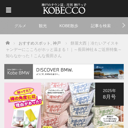
グルメ
観光
KOBE散歩
記事を検索
ト
Home
おすすめスポット
,
神戸
餅屋大西｜冷たいアイスキ
ャンデーにこころがホッと温まる！｜
～長田神社＆ご近所特集～
知らなかった！こんな長田さん
2025年
8月号