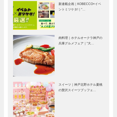
Quadrifoglio
盤堂｜和菓子
新連載企画｜KOBECCO×イベ
（クアドリフ
［KOBECCO
ントミツケタ!｜“…
ォリオ）｜ビ
Selection］
スポークシュ
ーズ
トアロードデ
マイスター大
［KOBE…
リカテッセン
学堂｜メガネ
｜デリカ
［KOBECCO
肉料理｜ホテルオークラ神戸の
［KOBECCO
Selection］
兵庫グルメフェア｜“大…
Selection］
マキシン｜帽
ゴンチャロフ
子専門店
製菓｜洋菓子
［KOBECCO
［KOBECCO
Selection］
Selection］
スイーツ｜神戸北野ホテル夏桃
永田良介商店
アレックス｜
の贅沢スイーツブッフェ…
｜オーダーメ
トータルビュ
イド家具
ーティーサロ
［KOBECCO
ン
Selection］
［KOBECCO
Selection］