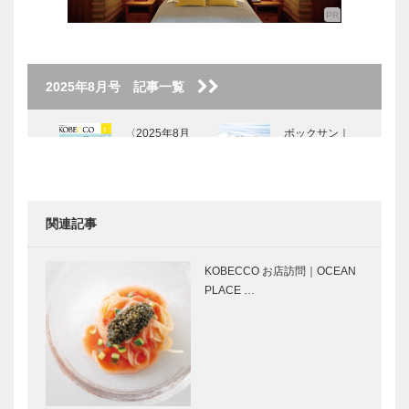
2025年8月号 記事一覧
〈2025年8月
ボックサン｜
号〉
神戸洋藝菓子
［KOBECCO
Selection］
関連記事
ゴンチャロフ
KOBECCO
製菓｜洋菓子
お店訪問｜
KOBECCO お店訪問｜OCEAN
［KOBECCO
Dick Bruna
PLACE …
Selection イ
TABLE
ンスタグラ
KOBE ディ
ム］
ッ…
今夏、神戸ウ
⊘ 物語が始
ォーターフロ
まる ⊘THE
ントが「ミッ
STORY
フィー」に染
BEGINS –