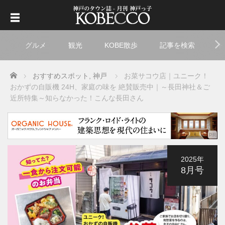
グルメ
観光
KOBE散歩
記事を検索
ト
Home
おすすめスポット
,
神戸
お菜サコウ店｜ユニーク！
おかずの自販機 24H、家庭の味を 絶賛販売中｜
～長田神社＆ご
近所特集～知らなかった！こんな長田さん
2025年
8月号