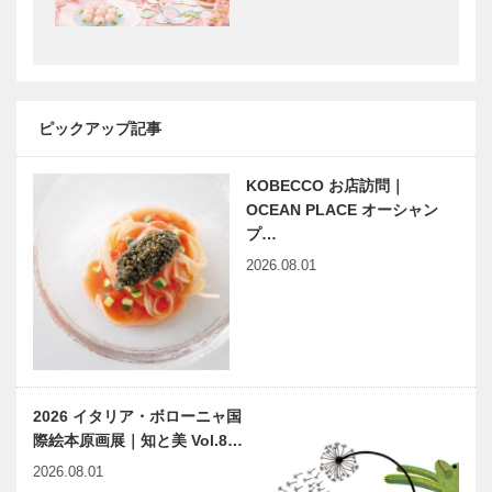
STUDIO
神戸御影メゾ
KIICHI｜革小
ンデコール｜
物
オートクチュ
［KOBECCO
ールインテリ
Selection］
ア
［KOBECCO
ピックアップ記事
㊎柴田音吉洋
L’AVENUE｜
Select…
服店｜ハンド
パティスリー
メイドビスポ
［KOBECCO
KOBECCO お店訪問｜
ークテーラー
Selection］
OCEAN PLACE オーシャン
［KOBECCO
…
プ…
Selecti…
2026.08.01
フラウコウベ
神戸靴｜
｜ジュエリー
SPIGOLA（
&アクセサリ
スピーゴラ）
ー
［KOBECCO
Selecti…
美しきかな
神戸で始まっ
2026 イタリア・ボローニャ国
ひょうごの文
て 神戸で終
際絵本原画展｜知と美 Vol.8…
化財 | 行き交
る 62
う船舶の安全
2026.08.01
を見守り続け