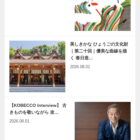
て154年 | …
石井ふく子
映画「蔵のあ
白寿記念公演
る街」監督イ
『かたき同
ンタビュー
志』
美しきかな ひょうごの文化財
連載 教えて
6/27（金）
｜第二十回｜優美な曲線を描
多田先生! 素
神戸北野ノス
く 春日造…
粒子物理学者
タにお土産シ
の宇宙物理学
ョップ
2026.08.01
教室｜〜第
『NOSTA
26回〜
SWEETS』
マキシン｜帽
出待ちしても
がオー…
子専門店
いいですか？
［KOBECCO
｜第8回｜温
Selection イ
故知新の心で
【KOBECCO Interview】 古
ンスタグラ
型を破る！
きものを敬いながら 攻…
ム］
夙川から世界
神戸偉人伝外伝 ～知られ
近代建築の巨
2026.08.01
に向けて…
ざる偉業～ （64）後編
匠、フラン
阿久悠
ク・ロイド・
ライトを学ぶ