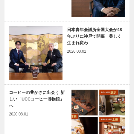
｜Chapter
15（最終
仕事でも遊び
ひょうご神戸
回） …
でも「この人
まちかど学だ
と関われば絶
より｜「防災
日本青年会議所全国大会が48
対に面白い」
の講演と応急
年ぶりに神戸で開催 美しく
と思える仲間
処置実演の集
生まれ変わ…
が多くいる“
い」｜東灘区
2026.08.01
兵庫県医師会
出会いと学びの旅から
圧倒的…
の宮地病…
の「みんなの
Vol.20
医療社会学」
第167回
神大病院の魅
神戸のカクシ
コーヒーの豊かさに出会う 新
力はココだ！
ボタン 第
しい「UCCコーヒー博物館」
Vol.45 神戸
140回 地元
へ
大学医学部附
にまつわる妖
属病院 病理
怪・UMA・
2026.08.01
診断科 伊藤
生物の謎を探
今月の映画
連載エッセイ
…
る！！『…
／喫茶店の書