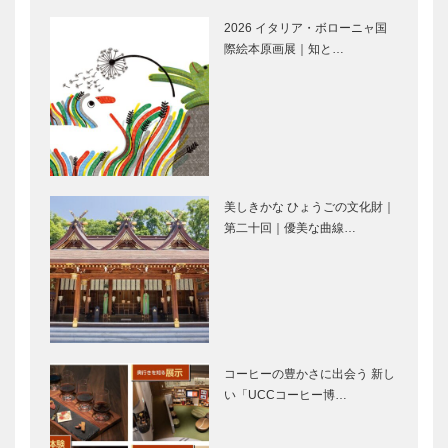
まる！｜
vol.57 女優
2026 イタリア・ボローニャ国
「KOBE
佐久…
際絵本原画展｜知と…
【特集】～長
長田神社｜参
PORT T…
田神社＆ご近
拝者をイケメ
所特集～知ら
ンキャラがお
なかった！こ
出迎え! 金色
んな長田さん
に輝く神輿の
｜-扉-
4K画像も必
餅屋大西｜冷
加島の玉子焼
見！｜…
たいアイスキ
｜口の中にポ
美しきかな ひょうごの文化財｜
ャンデーにこ
ンポンと放り
第二十回｜優美な曲線…
ころがホッと
込む手が止ま
温まる！｜～
らない人気ス
長田神社＆ご
イーツ｜～長
長田のういろ
お菜サコウ店
近所特集…
田神社＆…
や｜明治10
｜ユニーク！
年創業の長田
おかずの自販
名物 もっち
機 24H、家
り感は唯一無
庭の味を 絶
コーヒーの豊かさに出会う 新し
二！｜～長田
賛販売中｜～
い「UCCコーヒー博…
ユリヤ｜レア
グリル小田屋
神社＆ご…
長田…
もんや一升瓶
｜“普段着の
サイズも！そ
ご馳走”がコ