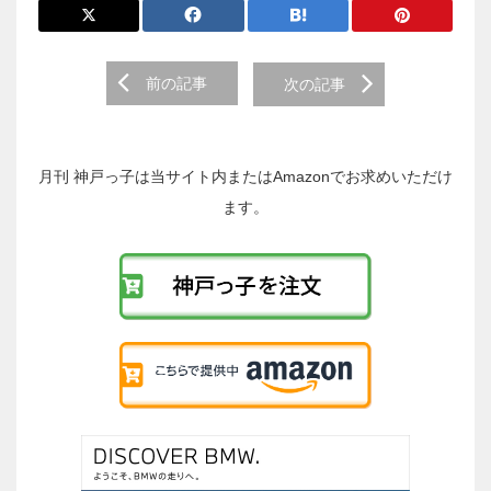
前
前の記事
次の記事
後
の
投
稿
月刊 神戸っ子は当サイト内またはAmazonでお求めいただけ
へ
ます。
の
リ
ン
ク