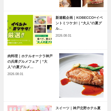
斎から 111
島田陽子さん
の詩
新連載企画｜KOBECCO×イベ
有馬温泉歴史
ベトナム元気
ントミツケタ!｜“大人”の夏グ
人物帖 ～其
X躍動するア
ル…
の弐拾九～
ジア 第20回
田中 邦衛
｜プノンペン
2026.08.01
（たなか く
の「ボレイ」
にえ）
開発―九月に
1932～20…
新空港…
肉料理｜ホテルオークラ神戸
の兵庫グルメフェア｜“大
人”の夏グルメ…
2026.08.01
スイーツ｜神戸北野ホテル夏