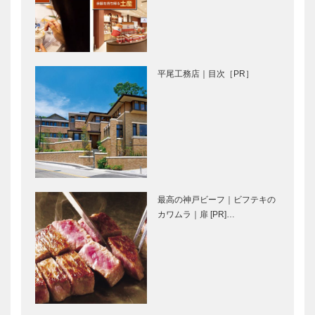
の数なんと
ンセプト至福
180種以上｜
になれる！町
～長田神社＆
の洋食屋さん
特集「ひょう
出店ブランド
ご近所特…
｜～長田…
ご国」｜
｜HYOGO産
平尾工務店｜目次［PR］
HYOGO産を
を世界に発信
世界に発信す
する
る
PROJECT20
PROJECT20
25｜「ひょ
注目品をピッ
注目品をピッ
25｜-扉-
うご国」…
クアップして
クアップして
ご紹介｜産地
ご紹介｜播州
コラボ 豊岡
織ブランドが
鞄
大集結！｜
最高の神戸ビーフ｜ビフテキの
（THYMEBU
「ひょうご
カワムラ｜扉 [PR]…
注目品をピッ
産地紹介｜
CKS）× 播…
国」
クアップして
HYOGO産を
ご紹介｜万博
世界に発信す
でも大注目！
る
くつした｜
PROJECT20
「ひょうご
25｜「ひょ
il
御菓子司 常
国」
うご国」