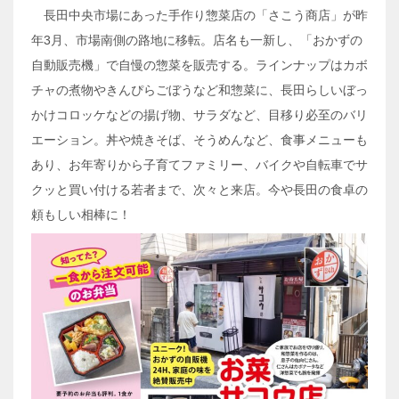
長田中央市場にあった手作り惣菜店の「さこう商店」が昨
年3月、市場南側の路地に移転。店名も一新し、「おかずの
自動販売機」で自慢の惣菜を販売する。ラインナップはカボ
チャの煮物やきんぴらごぼうなど和惣菜に、長田らしいぼっ
かけコロッケなどの揚げ物、サラダなど、目移り必至のバリ
エーション。丼や焼きそば、そうめんなど、食事メニューも
あり、お年寄りから子育てファミリー、バイクや自転車でサ
クッと買い付ける若者まで、次々と来店。今や長田の食卓の
頼もしい相棒に！