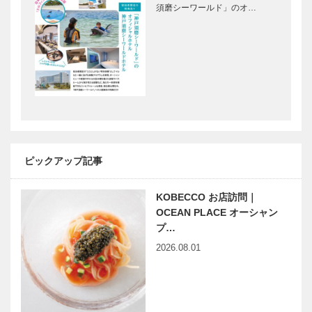
［KOBECCO
［KOBECCO
須磨シーワールド」のオ…
Selection］
Selection］
御菓子司 常
トアロードデ
盤堂｜和菓子
リカテッセン
［KOBECCO
｜デリカ
Selection］
［KOBECCO
Selection］
ゴンチャロフ
L’AVENUE｜
製菓｜洋菓子
パティスリー
［KOBECCO
［KOBECCO
ピックアップ記事
Selection］
Selection］
KOBECCO お店訪問｜
STUDIO
私たちは、か
OCEAN PLACE オーシャン
KIICHI｜革小
つてスーパー
プ…
物
キッズと呼ば
2026.08.01
［KOBECCO
れた 『スー
Selection］
パーストリン
グスコーベ』
名靴図鑑 生
竹中大工道具
の挑戦！…
涯愛せる靴｜
館 邂逅―時