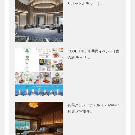
特集 絶景の
特集 絶景の
リオットホテル」｜…
ザーキャ…
テルニュ…
島グルメ｜イ
島グルメ｜淡
ンフィニティ
路島素材のジ
温泉＆美味を
ェラートが
Wで堪能する
可愛すぎ！美
天然温泉リゾ
味すぎ！｜あ
特集 絶景の
特集 絶景の
ート｜…
わじ島…
島グルメ｜バ
島グルメ｜絶
KOBE 7ホテル共同イベント | 食
ウムスイーツ
景スポットで
の旅 チャリ…
が人気！ シ
営業中の道の
ーサイドのお
駅で グラン
洒落カフェ｜
プリバーガー
特集 絶景の
特集 絶景の
café…
に舌鼓｜…
島グルメ｜迫
島グルメ｜丘
力の明石海峡
の上のタマネ
大橋と共に
ギ（⁉）施設
洗練のイタリ
で 話題のグ
有馬グランドホテル ｜2024年 6
アンを楽しむ
ルメを満喫し
特集 絶景の
フラウコウベ
月 新客室誕生…
｜BUC…
よう！|…
島グルメ｜満
｜ジュエリー
開のお花畑を
&アクセサリ
眺めながら
ー