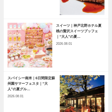
一キロ
神戸のカクシ
有馬温泉歴史
ボタン 第
人物帖 ～其
123回 学生
の拾弐～ 荒
が「木」をテ
木又右衛門
スイーツ｜神戸北野ホテル夏
ーマにした番
（あらきまた
桃の贅沢スイーツブッフェ
組を制作『ツ
えもん）
｜“大人”の夏…
ベトナム元気
神戸から車で
リーズ神…
1599～1…
2026.08.01
X躍動するア
３時間 歴史
ジア 第３回
と文化とグル
｜日本モンゴ
メの岐阜の旅
ル合作映画の
企画が準備中
神戸偉人伝外伝 ～知られ
ざる偉業～㊼前編 小松左
スパイシー南米｜6日間限定蘇
京
州園サマーフェスタ｜“大
人”の夏グル…
2026.08.01