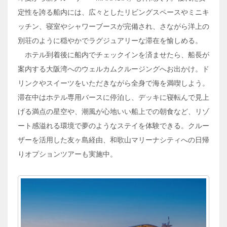
定性を誇る船内には、広々としたリビングスペースやミニキ
ッチン、寝室やシャワーブースが完備され、さながら洋上の
別荘のように穏やかでラグジュアリーな滞在を愉しめる。
ホテル到着後に船内でチェックインを済ませたら、船長が
案内する大阪湾へのウェルカムクルージングへお出かけ。ド
リンクやスイーツをいただきながら全身で海を満喫しよう。
滞在中はホテル専用バースに停泊し、デッキに寝転んで見上
げる満点の星空や、潮風が心地いい船上での朝食など、リゾ
ート感溢れる環境で夢のようなステイを体験できる。クルー
ザーを活用した友ヶ島経由、和歌山マリーナシティへの日帰
りオプションツアーも実施中。