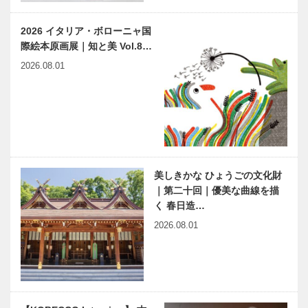
ビスポークブ
空を超えて｜
ランド
第六回｜ や
2026 イタリア・ボローニャ国
SPIGOLA｜
むべからざる
際絵本原画展｜知と美 Vol.8…
009 ポジティ
実質の美 ―
⊘ 物語が始
環境に優しい
ブな…
「久弘…
2026.08.01
まる ⊘THE
ＥＶバイクに
STORY
神戸牛の〝い
BEGINS –
のち〟を吹き
vol.40 大阪
込む｜株式会
ア…
社ケイテック
ビアンヴニ
〝仲間〟と
ュ・大下さん
様々なことに
と歩く
チャレンジ
美しきかな ひょうごの文化財
KOBECCO
し、成長でき
｜第二十回｜優美な曲線を描
パンさんぽ｜
る組織。 神
く 春日造…
Vol. 13 Le・
戸ＪＣ２０２
ゆっくり動い
あいまのりすと ～タイム
2026.08.01
…
４年度新入
て、ゆっくり
リミット1時間の小散歩～
会…
生活習慣に馴
Vol.3
染ませるスロ
ー〝ゆっく
り〟スタイル
神戸で始まっ
早逝の女流作
のトレーニ…