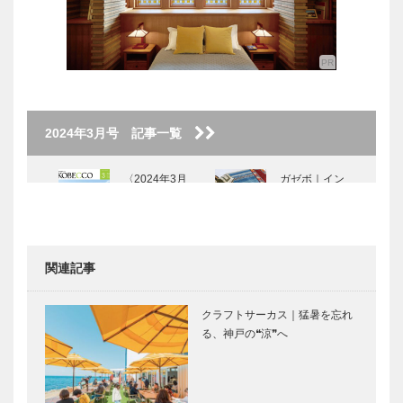
2024年3月号 記事一覧
〈2024年3月
ガゼボ｜イン
号〉
テリアショッ
プ
［KOBECCO
Selection イ
関連記事
ンスタグラ
ALEX｜トー
ボックサン｜
ム］…
タルビューテ
神戸洋藝菓子
クラフトサーカス｜猛暑を忘れ
ィーサロン
［KOBECCO
る、神戸の❝涼❞へ
［KOBECCO
Selection］
Selection イ
ンス…
KOBECCO
日本初270度