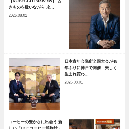
【KOBECCO Interview】 古
て 神戸で終
家 久坂葉子
きものを敬いながら 攻…
る ㊺『横尾
はとまらない
忠則 ワー
｜vol.8 久坂
2026.08.01
イ！★Y字
葉子水晶
路』展
映画をかんが
ビフテキのカ
える ｜
ワムラで
vol.36 ｜ 井
〝本物〟の神
筒 和幸
戸ビーフを
心ゆくまで
日本青年会議所全国大会が48
連載 教えて
特集 今、話
年ぶりに神戸で開催 美しく
多田先生! ニ
題の淡路島
生まれ変わ…
ュートリノと
2026.08.01
宇宙のはじま
り｜〜第9
回〜
特集 今、話
～酒粕が和・
題の淡路島｜
洋・中、甘味
今春も！これ
や調味料、多
からも！ 何
様に変身！
コーヒーの豊かさに出会う 新
度でも行きた
～ 2024年
しい「UCCコーヒー博物館」
い 淡路島
酒粕プロジェ