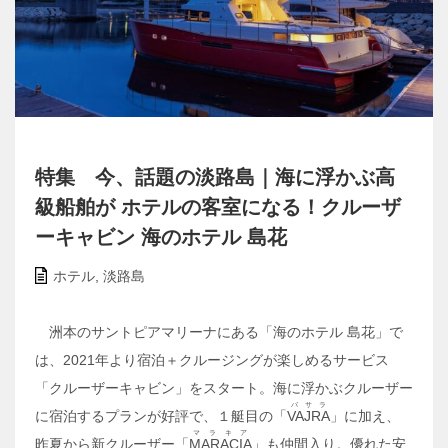
特集 今、話題の淡路島｜海に浮かぶ高
級船舶が ホテルの客室になる！クルーザ
ーキャビン 海のホテル 島花
ホテル
,
淡路島
洲本のサントピアマリーナにある「海のホテル 島花」で
は、2021年より宿泊＋クルージングが楽しめるサービス
「クルーザーキャビン」をスタート。海に浮かぶクルーザー
バサラ
に宿泊するプランが好評で、１艇目の「
VAJRA
」に加え、
マラキア
昨夏から新クルーザー「
MARACIA
」も仲間入り。優れた安