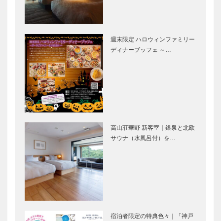
ホッと一息、
［KOBECCO
島の春を満
Selecti…
マキシン｜帽
神戸御影メゾ
喫！｜花さ…
子専門店
ンデコール｜
［KOBECCO
オートクチュ
週末限定 ハロウィンファミリー
Selection］
ールインテリ
ディナーブッフェ ～…
ア
［KOBECCO
㊎柴田音吉洋
ブティック
Select…
服店｜ハンド
セリザワ｜婦
メイド ビス
人服
ポークテーラ
［KOBECCO
ー
Selection］
［KOBECCO
高山荘華野 新客室｜銀泉と北欧
マイスター大
アレックス｜
Select…
サウナ（水風呂付）を…
学堂｜メガネ
トータルビュ
［KOBECCO
ーティーサロ
Selection］
ン
［KOBECCO
Selection］
ガゼボ｜イン
永田良介商店
テリアショッ
｜オーダーメ
プ
イド家具
宿泊者限定の特典色々｜「神戸