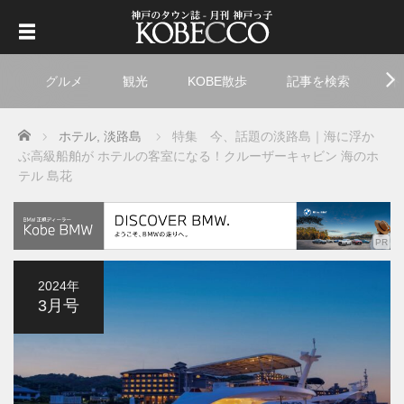
グルメ
観光
KOBE散歩
記事を検索
ト
Home
ホテル
,
淡路島
特集 今、話題の淡路島｜海に浮か
ぶ高級船舶が ホテルの客室になる！クルーザーキャビン 海のホ
テル 島花
2024年
3月号