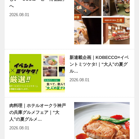
ふるさと兵庫
兵庫県医師会
へ
クト
魅力発見！
の「みんなの
2026.08.01
「兵庫学検
医療社会学」
定」がスター
第151回
ト｜兵庫津ミ
ュージアム・
神大病院の魅
安心して受け
イオンモー…
力はココだ！
られる高度先
Vol.30神戸大
進医療を提
新連載企画｜KOBECCO×イベ
学医学部附属
供 甲南医療
ントミツケタ!｜“大人”の夏グ
病院 総合内
センター低侵
ル…
科 乙井 一
襲ロボット手
出会いと学びの旅から
デビュー25
典…
術センター…
2026.08.01
Vol.03
周年。１周回
って原点回帰
です。｜シン
ガーソングラ
肉料理｜ホテルオークラ神戸
イター 小林
の兵庫グルメフェア｜“大
今月の映画と
連載エッセイ
建樹 …
人”の夏グルメ…
本
／喫茶店の書
斎から94
2026.08.01
乾麺一把、麦