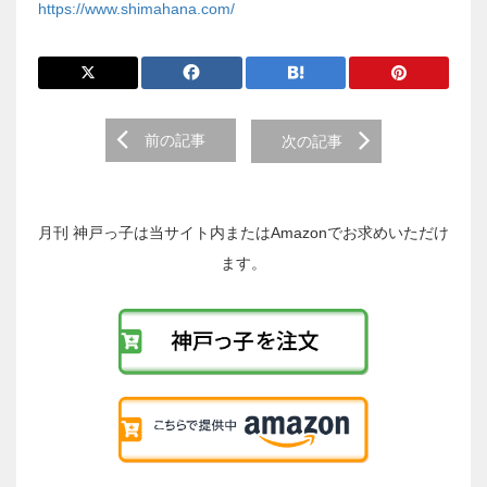
https://www.shimahana.com/
前
前の記事
次の記事
後
の
投
稿
月刊 神戸っ子は当サイト内またはAmazonでお求めいただけ
へ
ます。
の
リ
ン
ク