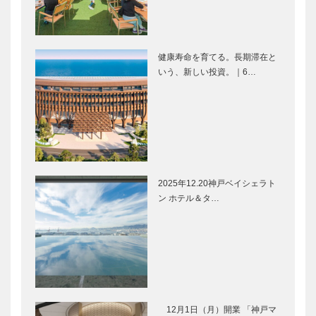
お店訪問｜
が海に囲まれ
Cafe Bistro
た水辺のアリ
Tabata（カ
ーナ｜名称が
フェ ビスト
「GLION
健康寿命を育てる。長期滞在と
ロ…
ARENA
いう、新しい投資。｜6…
Movie and
谷川浩司十七
KO…
CARS｜プジ
世名人のおは
ョー406ブレ
なし 「好き
ーク
なことを見つ
けよう」 1月
27日、「こ
未来を駆ける
特集 今、話
ども本…
神戸の新風
題の淡路島｜
2025年12.20神戸ベイシェラト
VOL.10｜
紀淡海峡に昇
ン ホテル＆タ…
「100年に1
る美しい朝陽
度」の変革！
絶景と出会う
「足元」から
スイートルー
特集 今、話
特集 今、話
支…
ム｜ホ…
題の淡路島｜
題の淡路島｜
海に浮かぶ高
大鳴門橋を望
級船舶が ホ
む眺望を 海
テルの客室に
と空と共に心
12月1日（月）開業 「神戸マ
なる！クルー
ゆくまで｜ホ