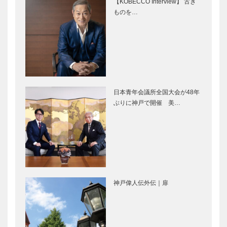
【KOBECCO Interview】 古き
ものを…
マダム・チェ
竹中大工道具
リーのpetit
館 邂逅―時
bonheurちい
空を超えて｜
さなしあわせ
第五回｜ 鋭
くかつ優美に
― 宮野鉄之
神戸で始まっ
⊘ 物語が始
助の鋸…
て 神戸で終
まる ⊘THE
日本青年会議所全国大会が48年
る ㊹
STORY
ぶりに神戸で開催 美…
BEGINS –
vol.39 歌
手 石…
僕、落語が好
映画をかんが
きなんで
える ｜
す。 落語家
vol.35 ｜ 井
月亭 方正さ
筒 和幸
ん
神戸偉人伝外伝｜扉
連載 教えて
今年のバレン
多田先生! ニ
タインは新し
ュートリノと
い楽しみ方
宇宙のはじま
を！ 日本酒