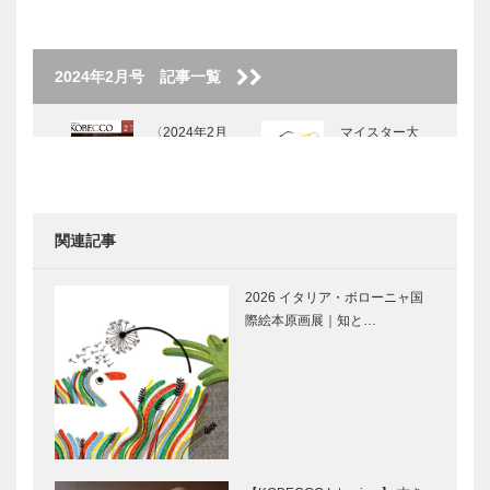
2024年2月号 記事一覧
〈2024年2月
マイスター大
号〉
学堂｜メガネ
［KOBECCO
Selection イ
ンスタグラ
関連記事
ム］
ゴンチャロフ
トアロードデ
製菓｜洋菓子
リカテッセン
2026 イタリア・ボローニャ国
［KOBECCO
｜デリカ
際絵本原画展｜知と…
Selection イ
［KOBECCO
ンスタグラ
Selection］
ム］
Movie and
KOBECCO
CARS｜フェ
お店訪問｜蔵
ラーリ275・
の料亭 さか
GTS/4/NART
ばやし
スパイダー