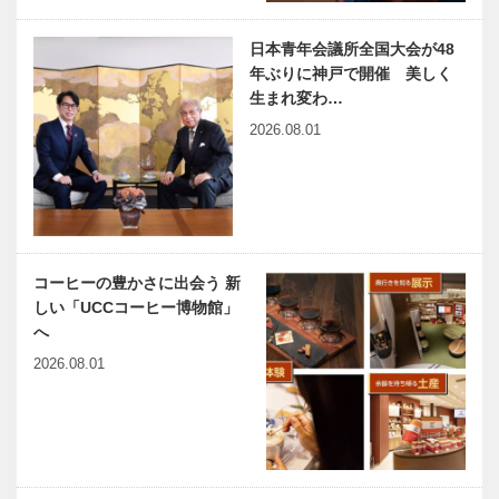
999？～
神戸酒蔵探訪
神戸酒蔵探訪
1082？…
日本青年会議所全国大会が48
記 Vol.1｜神
記 Vol.1｜櫻
年ぶりに神戸で開催 美しく
戸酒心館（株
正宗記念館
生まれ変わ…
式会社神戸酒
櫻宴（櫻正宗
心館）
株式会社）
2026.08.01
神戸酒蔵探訪
神戸酒蔵探訪
記 Vol.1｜沢
記 Vol.1｜白
の鶴資料館
鶴酒造資料館
（沢の鶴株式
（白鶴酒造株
会社）
式会社）
コーヒーの豊かさに出会う 新
神戸酒蔵探訪
神戸酒蔵探訪
しい「UCCコーヒー博物館」
記 Vol.1｜浜
記 Vol.2｜
へ
福鶴 吟醸工
2024年 灘五
2026.08.01
房（株式会社
郷 蔵開き
小山本家酒造
（入場無
灘浜福鶴蔵）
料） 最新
神戸酒蔵探訪
「桜梅桃李の
…
NEWS…
記 Vol.3｜御
会」結成｜甲
酒印帳®があ
南会など一般
れば、酒蔵め
社団法人の３