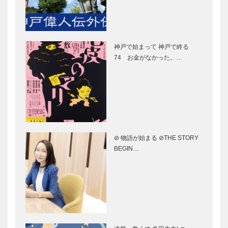
り｜〜第8
＆チョコレー
回〜
トのマリアー
フラウコウベ
神戸御影メゾ
ジュ
｜ジュエリー
ンデコール｜
神戸で始まって 神戸で終る
&アクセサリ
オートクチュ
74 お金がなかった。…
ー
ールインテリ
［KOBECCO
ア
Selecti…
［KOBECCO
STUDIO
ゴンチャロフ
Select…
KIICHI｜革小
製菓｜洋菓子
物
［KOBECCO
［KOBECCO
Selection］
Selection］
⊘ 物語が始まる ⊘THE STORY
マキシン｜帽
ガゼボ｜イン
BEGIN…
子専門店
テリアショッ
［KOBECCO
プ
Selection］
［KOBECCO
Selection］
ボックサン｜
ブティック
神戸洋藝菓子
セリザワ｜婦
［KOBECCO
人服