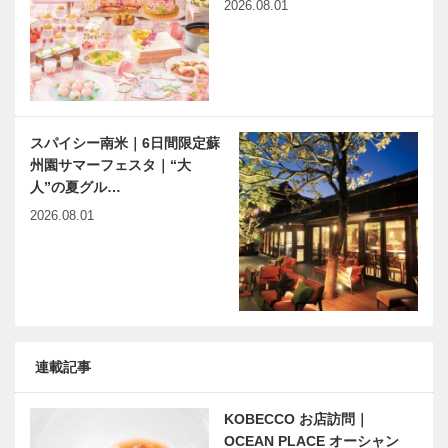
斎から93
ジア 第２回
2026.08.01
田中冬二の詩
｜モンゴルの
碑探訪
大平原はベト
ナムに続く
祝！開業 新
神戸偉人伝外伝 ～知られ
幹線で旅する
ざる偉業～㊻後編 田辺聖
福井
子
スパイシー南米｜6日間限定蘇
州園サマーフェスタ｜“大
人”の夏グル…
2026.08.01
連載記事
KOBECCO お店訪問｜
OCEAN PLACE オーシャン