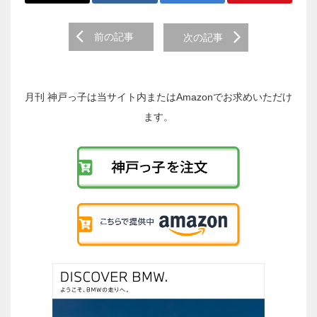
前
前の記事
次の記事
後
の
投
稿
月刊 神戸っ子は当サイト内またはAmazonでお求めいただけ
へ
ます。
の
リ
ン
ク