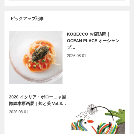
盤堂｜和菓子
涯愛せる靴｜
［KOBECCO
ビスポークブ
Selection］
ランド
ピックアップ記事
SPIGOLA｜
008 キャッチ
未来を駆ける
ヤングケアラ
ーな…
KOBECCO お店訪問｜
神戸の新風
ーを取り巻く
OCEAN PLACE オーシャン
VOL.9｜アル
環境改善に向
プ…
ツハイマー病
けて “気づ
や糖尿病な
き”を広げる
2026.08.01
ど、ニーズの
「ＬＬライブ
素朴で純粋な
トアロード・
高い医…
ラリー」…
親切心で経
アーチ・リニ
済・社会・組
ューアルイベ
織・国際の課
ント 生田神
題に取り組む
社・加藤隆久
名誉宮司が陳
2026 イタリア・ボローニャ国
早逝の女流作
神戸いちごコ
舜臣を語…
際絵本原画展｜知と美 Vol.8…
家 久坂葉子
レクション
2026.08.01
はとまらない
2024
｜vol.7 飛び
出した久坂葉
子