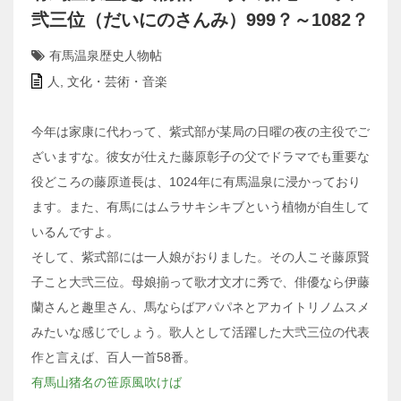
弐三位（だいにのさんみ）999？～1082？
有馬温泉歴史人物帖
人
,
文化・芸術・音楽
今年は家康に代わって、紫式部が某局の日曜の夜の主役でご
ざいますな。彼女が仕えた藤原彰子の父でドラマでも重要な
役どころの藤原道長は、1024年に有馬温泉に浸かっており
ます。また、有馬にはムラサキシキブという植物が自生して
いるんですよ。
そして、紫式部には一人娘がおりました。その人こそ藤原賢
子こと大弐三位。母娘揃って歌才文才に秀で、俳優なら伊藤
蘭さんと趣里さん、馬ならばアパパネとアカイトリノムスメ
みたいな感じでしょう。歌人として活躍した大弐三位の代表
作と言えば、百人一首58番。
有馬山猪名の笹原風吹けば