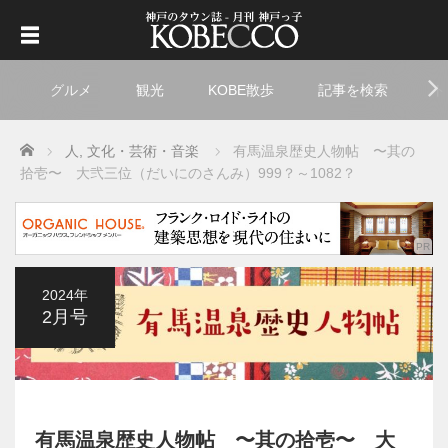
グルメ
観光
KOBE散歩
記事を検索
ト
Home
人
,
文化・芸術・音楽
有馬温泉歴史人物帖 〜其の
拾壱〜 大弐三位（だいにのさんみ）999？～1082？
2024年
2月号
有馬温泉歴史人物帖 〜其の拾壱〜 大