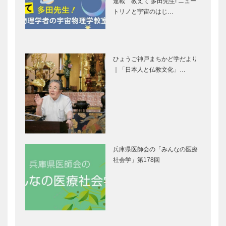
連載 教えて 多田先生! ニュー
Selection］
［KOBECCO
トリノと宇宙のはじ…
Selection］
㊎柴田音吉洋
永田良介商店
服店｜ハンド
｜オーダーメ
メイド ビス
ひょうご神戸まちかど学だより
イド家具
ポークテーラ
｜「日本人と仏教文化」…
［KOBECCO
ー
Selection］
［KOBECCO
マイスター大
il
Select…
学堂｜メガネ
Quadrifoglio
［KOBECCO
（クアドリフ
Selection］
ォリオ）｜ビ
スポークシュ
兵庫県医師会の「みんなの医療
ーズ
アレックス｜
L’AVENUE｜
社会学」第178回
［KOBE…
トータルビュ
パティスリー
ーティーサロ
［KOBECCO
ン
Selection］
［KOBECCO
Selection］
御菓子司 常
名靴図鑑 生