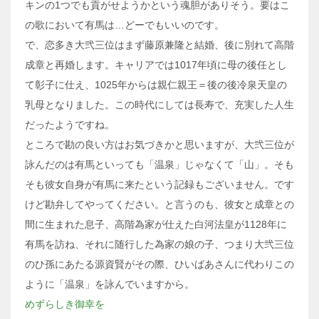
キンの1つでも貢がせようかという魂胆がありそう。要はこ
の歌において有馬は…どーでもいいのです。
で、恋多き大弐三位はまず藤原兼隆と結婚、後に別れて高階
成章と再婚します。キャリアでは1017年頃に母の後任とし
て彰子に仕え、1025年からは親仁親王＝後の後冷泉天皇の
乳母となりました。この時代にしては長寿で、充実した人生
だったようですね。
ところで勘の良い方はお気づきかと思いますが、大弐三位が
詠んだのは有馬といっても「温泉」じゃなくて「山」。そも
そも彼女自身が有馬に来たという記録もございません。です
けど勘弁してやってください。と言うのも、彼女と成章との
間に生まれた息子、高階為家が仕えた白河法皇が1128年に
有馬を訪ね、それに随行した為家の娘の子、つまり大弐三位
のひ孫にあたる源資賢がその際、ひいばあさんに代わりこの
ように「温泉」を詠んでいますから。
めずらしき御幸を