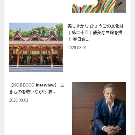
ビフテキのカ
神戸酒蔵探訪
ワムラで
記 -扉-
〝本物〟の神
戸ビーフを心
美しきかな ひょうごの文化財
ゆくまで
｜第二十回｜優美な曲線を描
神戸酒心館
カフェトーク
く 春日造…
『カーボンゼ
＠ミュージア
2026.08.01
ロ日本酒』ひ
ムロード開
ょうご産業
催！
SDGs認証事
業 最上位
バンドネオン
長田区新湊川
「ゴールド…
に魅せられて
公園でアーバ
【KOBECCO Interview】 古
23年 僕には
ンファー
きものを敬いながら 攻…
これしかなか
ム！！｜
ったと思いま
Ujamaa（ウ
2026.08.01
す｜バンドネ
ジャマー）菜
あいまのりすと ～タイム
有馬温泉歴史
オン奏…
園
リミット1時間の小散歩～
人物帖 〜其
Vol.2
の拾壱〜 大
弐三位（だい
にのさんみ）