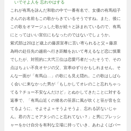
いでそよ人を 忘れやはする
これが有馬を詠んだ和歌の中で一番有名で、女優の有馬稲子
さんのお名前もこの歌からきているそうですね。また、後に
この歌をオマージュした歌が続々と詠まれているので、有馬
にとってはいい宣伝にもなったのではないでしょうか。
紫式部は20ほど歳上の藤原宣孝に言い寄られると父＝藤原
為時の赴任先の越前へ行き距離をおいて考えるなど恋に慎重
でしたが、対照的に大弐三位は恋愛巧者だったそうで、その
点はちょい不良オヤジの父、宣孝ゆずりかもしれません。そ
んな一面が「有馬山…」の歌にも見え隠れ。この歌はしばら
く会いに来なかった男が「もしかしてオレのこと忘れちゃっ
てる？チョー不安なんだけど」とぬかしてきたことに対する
返事で、「有馬山近くの猪名の笹原に風が吹くと笹が音を立
てるように、そよそよ＝そうよそうよ、忘れる訳ないじゃ
ん。君の方こそアタシのこと忘れてない？」と男にプレッシ
ャーをかけ自分を有利な立場に持っていき、あわよくばバー