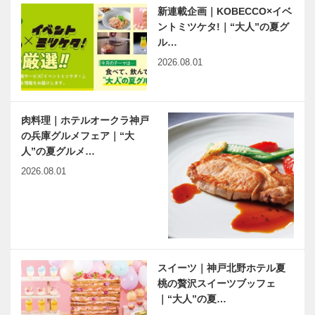
新連載企画｜KOBECCO×イベ
ぐりもさらに
同窓会
ントミツケタ!｜“大人”の夏グ
楽し♪
神戸東ロータ
兵庫県医師会
ル…
リークラブ
の「みんなの
2026.08.01
ホスピスボラ
医療社会学」
ンティア ハ
第150回
ワイ研修プロ
ジェクト報告
肉料理｜ホテルオークラ神戸
神大病院の魅
出会いと学びの旅から
会
の兵庫グルメフェア｜“大
力はココだ！
Vol.02
Vol.29神戸大
人”の夏グルメ…
学医学部附属
2026.08.01
病院 産科婦
人科 寺井
神戸のカクシ
今月の映画と
義…
ボタン 第
本
122回 Z世
代の感覚でマ
ルチに情報を
スイーツ｜神戸北野ホテル夏
発信！！お笑
桃の贅沢スイーツブッフェ
連載エッセイ
ベトナム元気
いタレン…
｜“大人”の夏…
／喫茶店の書
X躍動するア