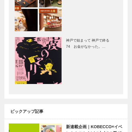
オートクチュ
［KOBECCO
ールインテリ
Selection］
ア
［KOBECCO
マキシン｜帽
今月の表紙
Select…
子専門店
［KOBECCO
神戸で始まって 神戸で終る
Selection］
74 お金がなかった。…
未来を駆ける
ビアンヴニ
神戸の新風
ュ・大下さん
VOL.1｜医療
と歩く
×ロボット 神
KOBECCO
戸発・日本初
パンさんぽ｜
の技術で 医
Vol.
水木しげる生
映画をかんが
療…
05MAIS…
誕100周年記
える ｜
念 知られざ
vol.27 ｜ 井
ピックアップ記事
る 水木しげ
筒 和幸
る｜vol.9
新連載企画｜KOBECCO×イベ
神戸靴 Vol.3
【新緑の六甲