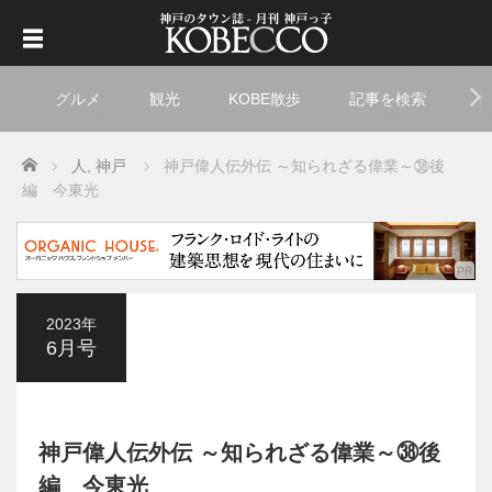
グルメ
観光
KOBE散歩
記事を検索
ト
Home
人
,
神戸
神戸偉人伝外伝 ～知られざる偉業～㊳後
編 今東光
2023年
6月号
神戸偉人伝外伝 ～知られざる偉業～㊳後
編 今東光