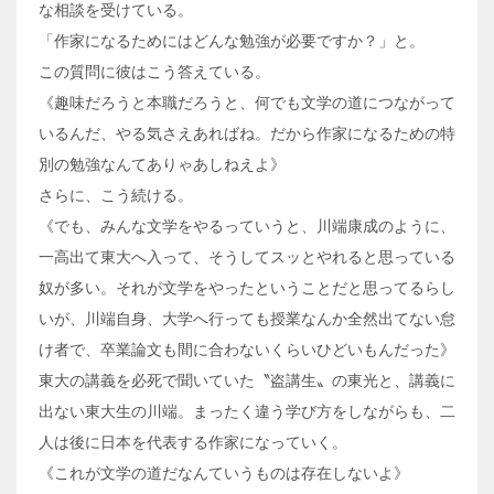
な相談を受けている。
「作家になるためにはどんな勉強が必要ですか？」と。
この質問に彼はこう答えている。
《趣味だろうと本職だろうと、何でも文学の道につながって
いるんだ、やる気さえあればね。だから作家になるための特
別の勉強なんてありゃあしねえよ》
さらに、こう続ける。
《でも、みんな文学をやるっていうと、川端康成のように、
一高出て東大へ入って、そうしてスッとやれると思っている
奴が多い。それが文学をやったということだと思ってるらし
いが、川端自身、大学へ行っても授業なんか全然出てない怠
け者で、卒業論文も間に合わないくらいひどいもんだった》
東大の講義を必死で聞いていた〝盗講生〟の東光と、講義に
出ない東大生の川端。まったく違う学び方をしながらも、二
人は後に日本を代表する作家になっていく。
《これが文学の道だなんていうものは存在しないよ》