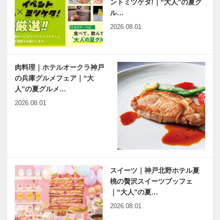
ントミツケタ!｜“大人”の夏グ
｜La
山を行く】六
ル…
Rificolona（
甲山サイレン
2026.08.01
ラ・リフィコ
スリゾート
ローナ）
【新緑の六甲
【新緑の六甲
山を行く】本
山を行く】ホ
肉料理｜ホテルオークラ神戸
能に刺さりま
テル神戸六甲
の兵庫グルメフェア｜“大
くり⁉“料理
迎賓館
人”の夏グルメ…
（キュイジー
2026.08.01
ヌ）”を楽し
【新緑の六甲
【新緑の六甲
むグラン…
山を行く】自
山を行く】白
然財産 「六
髭神社
甲山」を活か
す都市づくり
を考える｜神
スイーツ｜神戸北野ホテル夏
【新緑の六甲
〝兵庫・神戸
戸市長 …
桃の贅沢スイーツブッフェ
山を行く】六
のヒストリア
｜“大人”の夏…
甲山蒸溜所
ン〟田辺眞人
先生と開く歴
2026.08.01
史の扉｜兵庫