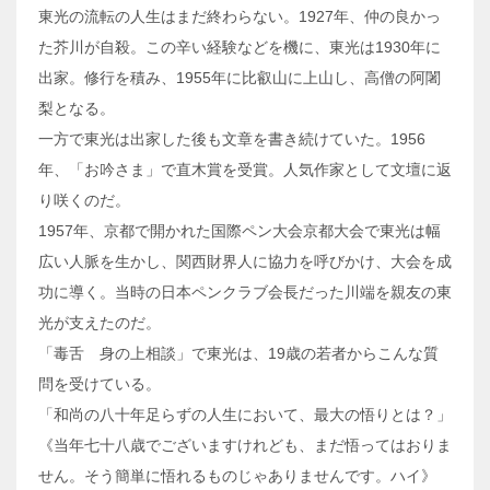
東光の流転の人生はまだ終わらない。1927年、仲の良かっ
た芥川が自殺。この辛い経験などを機に、東光は1930年に
出家。修行を積み、1955年に比叡山に上山し、高僧の阿闍
梨となる。
一方で東光は出家した後も文章を書き続けていた。1956
年、「お吟さま」で直木賞を受賞。人気作家として文壇に返
り咲くのだ。
1957年、京都で開かれた国際ペン大会京都大会で東光は幅
広い人脈を生かし、関西財界人に協力を呼びかけ、大会を成
功に導く。当時の日本ペンクラブ会長だった川端を親友の東
光が支えたのだ。
「毒舌 身の上相談」で東光は、19歳の若者からこんな質
問を受けている。
「和尚の八十年足らずの人生において、最大の悟りとは？」
《当年七十八歳でございますけれども、まだ悟ってはおりま
せん。そう簡単に悟れるものじゃありませんです。ハイ》