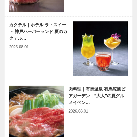
神戸偉人伝外伝 ～知られ
木のすまいプ
ざる偉業～㊳後編 今東光
ロジェクト｜
カクテル｜ホテル ラ・スイー
平尾工務店｜
ト 神戸ハーバーランド 夏のカ
襖編｜Vol.2
クテル…
2026.08.01
長田区新湊川
公園でアーバ
ンファー
ム！！ Vol3
都市型農園｜
Ujamaa（ウ
ジ…
肉料理｜有馬温泉 有馬涼風ビ
アガーデン｜“大人”の夏グル
メイベン…
2026.08.01