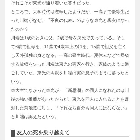
それこそが東光が辿り着いた答えだった。
ところで、大学時代は逆転したようだが、一高まで優等生だ
った川端がなぜ、〝不良の代表〟のような東光と親友になっ
たのか？
川端は1歳のときに父、2歳で母を病死で失っている。そし
て6歳で祖母を、11歳で4歳年上の姉を、15歳で祖父を亡く
し天外孤独の身となる。一高の寮生時代、夏休みなどで帰省
する故郷を失った川端は東光の実家へ行き、家族のように過
ごしていた。東光の両親を川端は実の息子のように慕ったと
いう。
東大生でなかった東光が、「新思潮」の同人になれたのは川
端の強い推薦があったからだ。東光を同人に入れることを反
対した菊池寛に対し、「それなら自分も同人にはならない」
と川端は訴えたという。
友人の死を乗り越えて