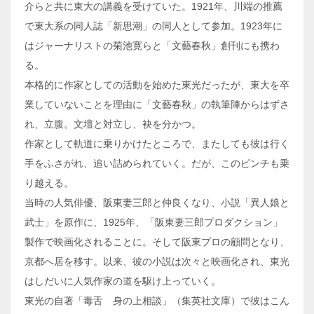
介らと共に東大の講義を受けていた。1921年、川端の推薦
で東大系の同人誌「新思潮」の同人として参加。1923年に
はジャーナリストの菊池寛らと「文藝春秋」創刊にも携わ
る。
本格的に作家としての活動を始めた東光だったが、東大を卒
業していないことを理由に「文藝春秋」の執筆陣からはずさ
れ、立腹。文壇と対立し、袂を分かつ。
作家として軌道に乗りかけたところで、またしても彼は行く
手をふさがれ、追い詰められていく。だが、このピンチも乗
り越える。
当時の人気俳優、阪東妻三郎と仲良くなり、小説「異人娘と
武士」を原作に、1925年、「阪東妻三郎プロダクション」
製作で映画化されることに。そして阪東プロの顧問となり、
京都へ居を移す。以来、彼の小説は次々と映画化され、東光
はしだいに人気作家の道を駆け上っていく。
東光の自著「毒舌 身の上相談」（集英社文庫）で彼はこん