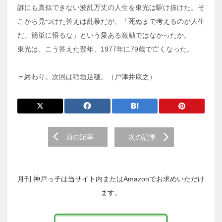
誰にも真似できない波乱万丈の人生を東光は駆け抜けた。そ
こから見つけた答えは乱暴だが、「死ぬまで考えるのが人生
だ。簡単に悟るな」という愛ある激励ではなかったか。
東光は、こう答えた翌年、1977年に79歳で亡くなった。
＝終わり。次回は稲垣足穂。（戸津井康之）
前
前の記事
次の記事
後
の
投
稿
月刊 神戸っ子は当サイト内またはAmazonでお求めいただけ
へ
ます。
の
リ