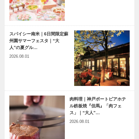
津ミュージア
兵庫県医師会
神大病院の魅
ム名誉館…
の「みんなの
力はココだ！
医療社会学」
Vol.21 神戸
第143回
大学医学部附
属病院 脳神
スパイシー南米｜6日間限定蘇
経外科 篠山
州園サマーフェスタ｜“大
harmony（はーもにぃ）
神戸のカクシ
…
人”の夏グル…
Vol.64 願い事
ボタン 第
114回話題沸
2026.08.01
騰！！マジッ
クと飲食店の
二刀流で勝負
KOBECCOオ
連載エッセイ
MAGI…
ススメ 〜
／喫茶店の書
CINEMA〜
斎から85 山
下栄市という
肉料理｜神戸ポートピアホテ
人
ル鉄板焼『但馬』「肉フェ
ス」｜“大人”…
有馬温泉歴史人物帖 〜其
Kiss PRESS×KOBECCO
2026.08.01
の参〜 山下摩起
｜神戸〜三宮間にこの春オ
ープンした2店をご紹…