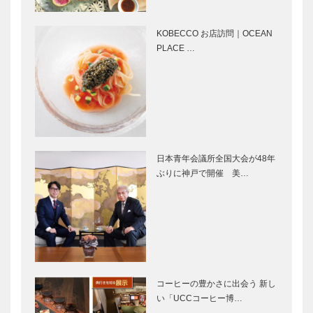
［KOBECCO
［KOBECCO
Selection］
Selection］
KOBECCO お店訪問｜OCEAN
フラウコウベ
トアロードデ
PLACE …
｜ジュエリー
リカテッセン
&アクセサリ
｜デリカ
ー
［KOBECCO
［KOBECCO
Selection］
Selecti…
L’AVENUE｜
アレックス｜
パティスリー
トータルビュ
［KOBECCO
ーティーサロ
日本青年会議所全国大会が48年
Selection］
ン
ぶりに神戸で開催 美…
…
［KOBECCO
Selection］
ボックサン｜
il
神戸洋藝菓子
Quadrifoglio
［KOBECCO
（クアドリフ
Selection］
ォリオ）｜ビ
スポークシュ
ーズ
コーヒーの豊かさに出会う 新し
神戸御影メゾ
御菓子司 常
［KOBE…
い「UCCコーヒー博…
ンデコール｜
盤堂｜和菓子