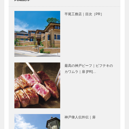
永田良介商店
マキシン｜帽
｜オーダーメ
子専門店
平尾工務店｜目次［PR］
イド家具
［KOBECCO
［KOBECCO
Selection イ
Selection イ
ンスタグラ
ンスタグ…
ム］
特集｜新緑の
KOBECCO
六甲山を行く
お店訪問｜
｜扉
RESTAURA
NT Premier
レストラン
最高の神戸ビーフ｜ビフテキの
プル…
カワムラ｜扉 [PR]…
マダム・チェ
竹中大工道具
リーのpetit
館 叡智の彼
bonheurちい
方へ｜第九回
さなしあわせ
｜自然の造形
を活かす
神戸で始まっ
風に吹かれた
て 神戸で終
手紙のように
神戸偉人伝外伝｜扉
る ㊴
｜松本 隆｜
Vol.8