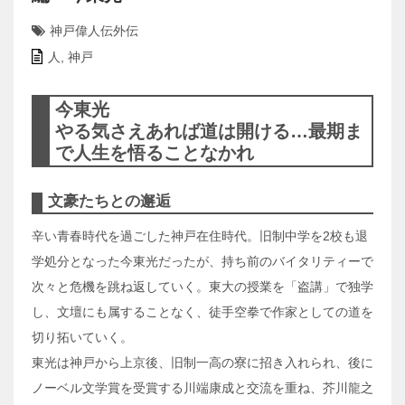
神戸偉人伝外伝
人
,
神戸
今東光
やる気さえあれば道は開ける…最期ま
で人生を悟ることなかれ
文豪たちとの邂逅
辛い青春時代を過ごした神戸在住時代。旧制中学を2校も退
学処分となった今東光だったが、持ち前のバイタリティーで
次々と危機を跳ね返していく。東大の授業を「盗講」で独学
し、文壇にも属することなく、徒手空拳で作家としての道を
切り拓いていく。
東光は神戸から上京後、旧制一高の寮に招き入れられ、後に
ノーベル文学賞を受賞する川端康成と交流を重ね、芥川龍之