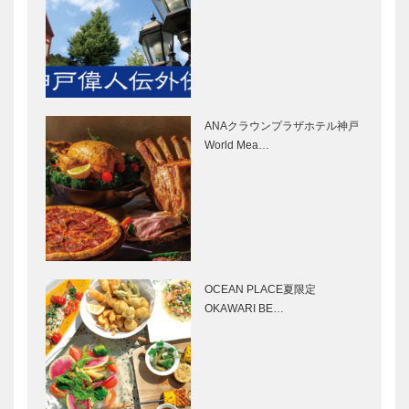
⊘ 物語が始
香取慎吾さん
まる ⊘THE
の個展
STORY
「WHO AM I-
BEGINS –
SHINGO
vol.31 映画監
KATORI ART
ANAクラウンプラザホテル神戸
督…
J…
僕が弾くのは
㊎柴田音吉洋
World Mea…
僕の好きな
服店｜ハンド
曲。愛がある
メイド ビス
かどうかは音
ポークテーラ
に出ると思っ
ー
ているから｜
［KOBECCO
マイスター大
STUDIO
ピアニスト…
Select…
学堂｜メガネ
KIICHI｜革小
OCEAN PLACE夏限定
［KOBECCO
物
OKAWARI BE…
Selection］
［KOBECCO
Selection］
ブティック
ガゼボ｜イン
セリザワ｜婦
テリアショッ
人服
プ