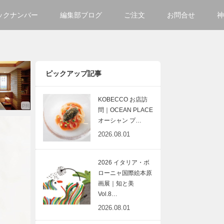
ックナンバー
編集部ブログ
ご注文
お問合せ
神
ご購入方法について
会社
掲載・広告について
サイ
ピックアップ記事
KOBECCO お店訪
問｜OCEAN PLACE
オーシャン プ…
2026.08.01
2026 イタリア・ボ
ローニャ国際絵本原
画展｜知と美
Vol.8…
2026.08.01