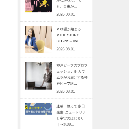
がなかった。 で
も、自由が…
2026.08.01
⊘ 物語が始まる
⊘THE STORY
BEGINS – vol…
2026.08.01
神戸ビーフのプロフ
ェッショナル カワ
ムラがお届けする神
戸ビーフ講…
2026.08.01
連載 教えて 多田
先生! ニュートリノ
と宇宙のはじまり
｜〜第38…