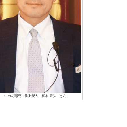
中の坊瑞苑 総支配人 梶木 康弘 さん