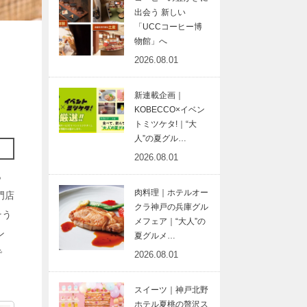
出会う 新しい
「UCCコーヒー博
物館」へ
2026.08.01
新連載企画｜
KOBECCO×イベン
トミツケタ!｜“大
人”の夏グル…
2026.08.01
ら
肉料理｜ホテルオー
門店
クラ神戸の兵庫グル
そう
メフェア｜“大人”の
ン
夏グルメ…
で
2026.08.01
スイーツ｜神戸北野
ホテル夏桃の贅沢ス