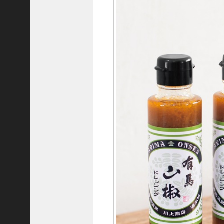
C
ジ
ャ
パ
ン
株
式
会
社
代
表
取
締
役
会
長
＞
松
井