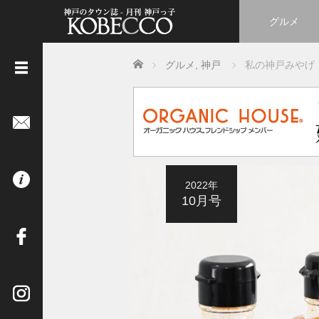
グルメ
Home
グルメ
,
神戸
私の神戸みやげ
《
立
ち
読
み
は
2022年
コ
10月号
チ
ラ
》
イ
ン
タ