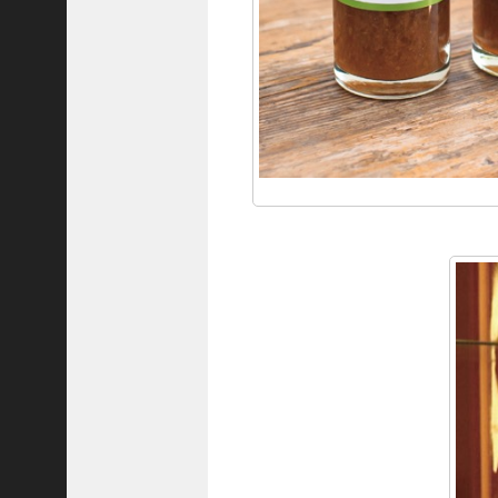
隆
昌
＜
一
般
社
団
法
人
神
戸
青
年
会
議
所
第
6