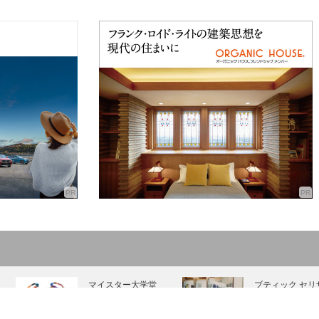
マイスター大学堂
ブティック セリ
｜メガネ
ワ｜婦人服
［KOBECCO
［KOBECCO