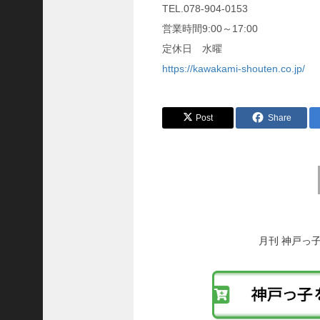
TEL.078-904-0153
ご注文フォーム
営業時間9:00～17:00
ご購入方法について
定休日 水曜
https://kawakami-shouten.co.jp/
掲載・広告について
ご意見・お問い合わせ
Post
Share
「神戸っ子」とは
会社概要
サイトポリシー
前
後
個人情報の取扱いについて
の
投
特定商取引法に基づく表記
稿
月刊 神戸っ
Facebook
へ
の
Instagram
リ
ン