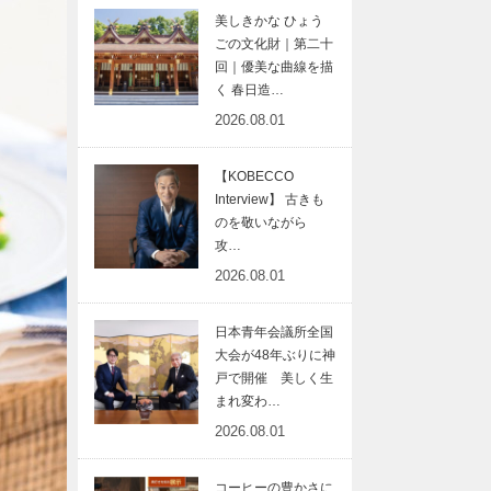
美しきかな ひょう
ごの文化財｜第二十
回｜優美な曲線を描
く 春日造…
2026.08.01
【KOBECCO
Interview】 古きも
のを敬いながら
攻…
2026.08.01
日本青年会議所全国
大会が48年ぶりに神
戸で開催 美しく生
まれ変わ…
2026.08.01
コーヒーの豊かさに