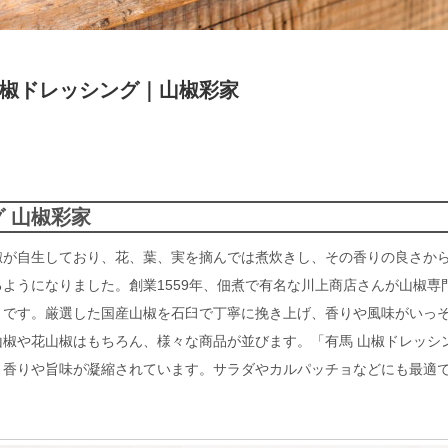
椒ドレッシング｜山椒彩家
 山椒彩家
椒が自生しており、花、葉、実を摘んでは煮炊きし、その香りの良さか
ようになりました。創業1559年、佃煮で有名な川上商店さんが山椒専
」です。厳選した国産山椒を石臼で丁寧に挽き上げ、香りや風味がいっ
椒や花山椒はもちろん、様々な商品が並びます。「有馬 山椒ドレッシ
、香りや旨味が凝縮されています。サラダやカルパッチョなどにも最適