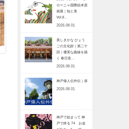
ローニャ国際絵本原
画展｜知と美
Vol.8…
2026.08.01
美しきかな ひょう
ごの文化財｜第二十
回｜優美な曲線を描
く 春日造…
2026.08.01
神戸偉人伝外伝｜扉
2026.08.01
神戸で始まって 神
戸で終る 74 お金