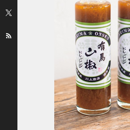
ビ
ュ
ー
：
松
平
健
＜
俳
優
＞
堤
未
果
＜
国
際
ジ