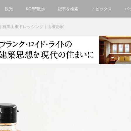
観光
KOBE散歩
記事を検索
トピックス
バ
カテゴリ一覧
｜有馬山椒ドレッシング｜山椒彩家
KOBECCO Selection
グルメ
お洒落・ファッション
楽しむ
観光
文化・芸術・音楽
住環境
街
人