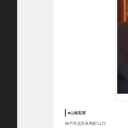
8
代
理
事
長
＞
ホーム
トピックス
KOBE散歩
記事を検索
バックナンバー
■山椒彩家
編集部ブログ
神戸市北区有馬町1172
「神戸っ子」会員企業