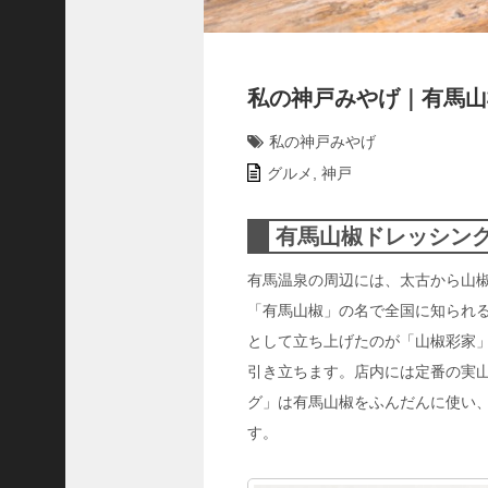
ャ
ー
ナ
リ
私の神戸みやげ｜有馬山
ス
ト
私の神戸みやげ
＞
グルメ
,
神戸
＜
有馬山椒ドレッシング
対
談
有馬温泉の周辺には、太古から山
＞
「有馬山椒」の名で全国に知られる
上
として立ち上げたのが「山椒彩家
島
達
引き立ちます。店内には定番の実山
司
グ」は有馬山椒をふんだんに使い
＜
す。
U
C