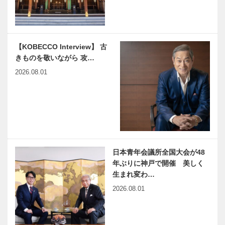
ープントーナ
医療社会学」
メント
第122回
神大病院の魅
harmony（はーもにぃ）
【KOBECCO Interview】 古
力はココだ！
Vol.42 新型出生前診断③
きものを敬いながら 攻…
Vol.1 神戸大
学医学部附属
2026.08.01
病院 形成外
科 寺師 浩
神戸のカクシ
連載エッセイ
人…
ボタン 第九
／喫茶店の書
十二回 武庫
斎から63
之荘でローマ
縁起・小墓圓
の下町風情を
満地蔵尊
満喫トラット
日本青年会議所全国大会が48
スーパースト
ITC-Jカウン
リア・ピ…
年ぶりに神戸で開催 美しく
リングスコー
スルNo.３第
生まれ変わ…
ベ サマーコ
２回会合開催
2026.08.01
ンサート
2020&2021
―逆境…
NEKOBE｜
NEKOBE｜