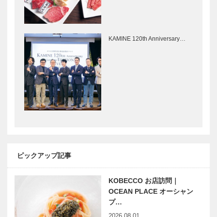
ノースウッズ
ものがたりの
に魅せられて
向こうには、
Vol. 25
いつも子ども
KAMINE 120th Anniversary…
の姿がある
南京町をぶら
GLIONグル
り｜曹さんぽ
ープの本社ビ
｜06｜7月8
ル「GLION
日のおさんぽ
Awa-s
テーマは…
BuildinG」に
Ko…
事故のないク
世界を席巻す
ルマ社会の実
るジュエリー
現に向けてデ
ブランドが日
ピックアップ記事
ンソーテンの
本初出店 大
通信型ドライ
丸神戸店8F
KOBECCO お店訪問｜
ブレコーダー
宝石サロン 6
「神戸の本質
変わっていく
月30…
OCEAN PLACE オーシャン
的な豊かさを
働き方 ～ カ
プ…
伝えていきた
ルチャーを通
2026.08.01
いです」
して、街をデ