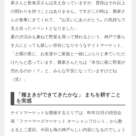
家さんと飲食店さんは支え合っていますが、普段はそれ以上
の関わりを持つことはありません。ですがこの時は、農家さ
んが食事にきてくれて、〝お互いにありがとう〟の気持ちで
支え合ったイベントとなりました」
夏の夕涼みも兼ねて野菜を買って帰れるという、神戸で暮ら
す人にとっても嬉しい存在になりそうなナイトマーケット。
「土曜の夜に、お友達やご家族と一緒にぶらりと来ていただ
けたらと思っています。農家さんたちは『本当に夜に野菜が
売れるのか！？』と、みんな不安になっていますけどね
（笑）」
「種まきができてきたかな」 まちを耕すこと
を実感
ナイトマーケットを開催するエリアは、昨年10月の特別企
画「ファーマーズマーケット オーシャンフロント」から数
えると二度目。今回も海の神戸らしい内容になるのでしょう