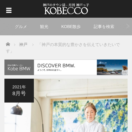
グルメ
観光
KOBE散歩
記事を検索
ト
Home
神戸
「神戸の本質的な豊かさを伝えていきたいで
す」
2021年
8月号