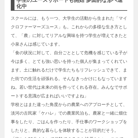
学生のユースサポートも開始 多面的な形へ進
化中
スクールには、もう一つ、大学生の活動から生まれた「マイ
クロファーマーズユース」も。これからの多様な生き方とし
て、「農」に対してリアルな興味を持つ学生が増えてきたと
小泉さんは感じています。
「食の状況に対して、自分ごととして危機を感じている子が
今は多く、とても強い思いを持った個人が集まってくれてい
ます。土に触れるだけで学生たちもリフレッシュできて、ま
た街での生活を頑張れる。そんなきっかけにもなっています
ね。若い世代は未来の街を作ってくれる存在。みんなでサポ
ートする意識が広まればいいですよね」
学校とはまた違った角度からの農業へのアプローチとして、
淡河の古民家「ケハレ」での農業民泊も。農家と一緒に畑仕
事をしたり、ごはんを作ったり、手仕事のワークショップを
したりと、農的な暮らしを体験することが目的だそう。