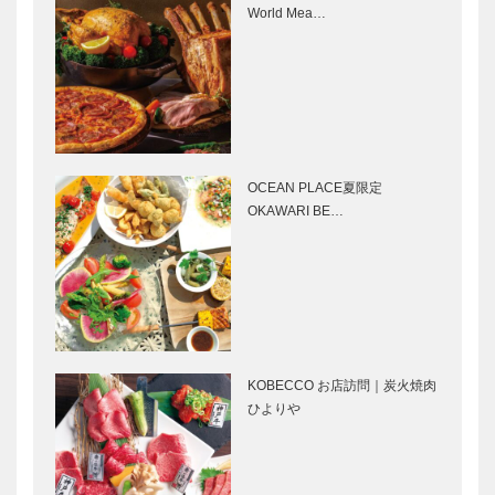
㊎柴田音吉洋
フラウコウベ
World Mea…
Select…
服店｜ハンド
｜ジュエリー
メイド ビス
&アクセサリ
ポーク・テー
ー
ラー
［KOBECCO
［KOBECCO
Selecti…
ボックサン｜
ゴンチャロフ
Selec…
神戸洋藝菓子
製菓｜洋菓子
［KOBECCO
［KOBECCO
OCEAN PLACE夏限定
Selection］
Selection］
OKAWARI BE…
北野ガーデン
永田良介商店
｜フレンチレ
｜オーダーメ
ストラン
イド家具
［KOBECCO
［KOBECCO
Selection］
Selection］
KOBECCO お店訪問｜炭火焼肉
マイスター大
STUDIO
ひよりや
学堂｜メガネ
KIICHI｜革小
［KOBECCO
物
Selection］
［KOBECCO
Selection］