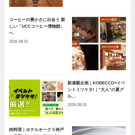
vol.32 ｜亀井
vol.31 ｜
堂總本店
STUDIO
KIICHI
コーヒーの豊かさに出会う 新
しい「UCCコーヒー博物館」
へ
2026.08.01
新連載企画｜KOBECCO×イベ
ントミツケタ!｜“大人”の夏グ
ル…
2026.08.01
肉料理｜ホテルオークラ神戸