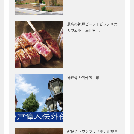
子専門店
Elizabeth｜
［KOBECCO
ヘアサロン
Selection］
［KOBECCO
S…
最高の神戸ビーフ｜ビフテキの
御菓子司 常
il
カワムラ｜扉 [PR]…
盤堂｜和菓子
Quadrifoglio
［KOBECCO
（クアドリフ
Selection］
ォリオ）｜ビ
スポークシュ
ーズ
ALEX｜トー
トアロードデ
［KOBE…
タル ビュー
リカテッセン
神戸偉人伝外伝｜扉
ティーサロン
｜デリカ
［KOBECCO
［KOBECCO
Selection］
Selection］
神戸御影メゾ
ブティック
ンデコール｜
セリザワ｜婦
オートクチュ
人服
ールインテリ
［KOBECCO
ア
Selection］
ANAクラウンプラザホテル神戸
［KOBECCO