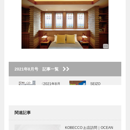
2021年8月号 記事一覧
〈2021年8月
SEIZO
号〉
WATASE The
Art Story
Vol.8
関連記事
KOBECCO
KOBEパンさ
お店訪問｜レ
んぽ｜Vol.31
KOBECCO お店訪問｜OCEAN