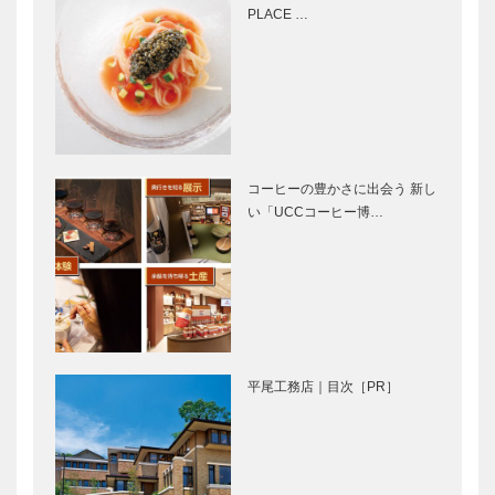
ストラン 78
ル・クロワッ
PLACE …
Fuzuki
サン・ド・バ
Yaoka（フヅ
カンス
キヤオ…
GLION
神戸で始まっ
MUSEUM 名
て 神戸で終
車との出会い
る 〈特別
vol.16
編〉
コーヒーの豊かさに出会う 新し
い「UCCコーヒー博…
安藤建築が創
⊘ 物語が始
り出す歴史的
まる ⊘THE
建造物の中の
STORY
大空間 現代
BEGINS –
美術館 「ブ
vol.1…
ルス・ドゥ・
ほんものの歌
映画をかんが
コメルス…
だけが歌い継
える｜vol.05
平尾工務店｜目次［PR］
がれてゆく
｜井筒 和幸
マキシン｜帽
Hair&Face