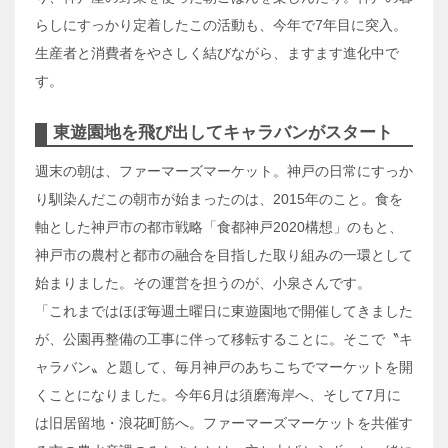
らしにすっかり定着したこの活動も、今年で7年目に突入。
生産者と消費者をやさしく結びながら、ますます進化中で
す。
東遊園地を飛び出してキャラバンがスタート
週末の朝は、ファーマーズマーケット。神戸の日常にすっか
り馴染んだこの朝市が始まったのは、2015年のこと。食を
軸とした神戸市の都市戦略「食都神戸2020構想」のもと、
神戸市の農村と都市の融合を目指した取り組みの一環として
始まりました。その運営を担うのが、小泉さんです。
「これまではほぼ毎週土曜日に東遊園地で開催してきました
が、公園再整備の工事に伴って移転することに。そこで〝キ
ャラバン〟と題して、毎月神戸のあちこちでマーケットを開
くことになりました。今年6月は須磨海岸へ、そして7月に
は旧居留地・浪花町筋へ。ファーマーズマーケットを共催す