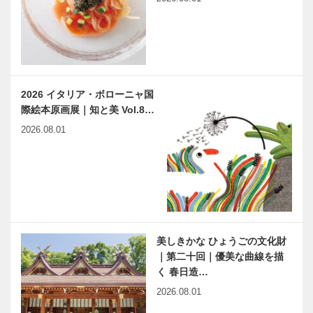
ザインする
～
ホテルオーク
神戸偉人伝外伝 ～知られ
ラ神戸に“住
ざる偉業～⑯手塚治虫後編
まう” 新しい
スイートルー
2026 イタリア・ボローニャ国
ム
際絵本原画展｜知と美 Vol.8…
手塚マンガの
木のすまいプ
2026.08.01
名脇役たち
ロジェクト｜
～手塚治虫の
平尾工務店｜
「スター・シ
木材編｜
ステム」～
Vol.2 地ごし
らえ
「こども本の
神戸青年会議
森 神戸」へ
所 神戸JC
ようこそ
が紡ぐ 20年
美しきかな ひょうごの文化財
05
前から変わら
｜第二十回｜優美な曲線を描
ぬ想い
く 春日造…
VOL.6
第37回 六甲
兵庫県医師会
2026.08.01
クイーンズオ
の「みんなの