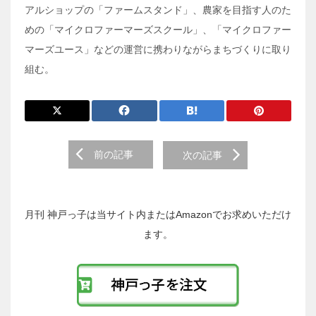
アルショップの「ファームスタンド」、農家を目指す人のた
めの「マイクロファーマーズスクール」、「マイクロファー
マーズユース」などの運営に携わりながらまちづくりに取り
組む。
前
前の記事
次の記事
後
の
投
稿
月刊 神戸っ子は当サイト内またはAmazonでお求めいただけ
へ
ます。
の
リ
ン
ク