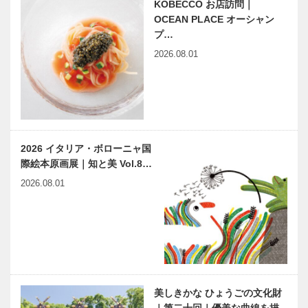
KOBECCO お店訪問｜
ンクロドニー
愉しむゴース
若井 正さん
OCEAN PLACE オーシャン
トたちの世界
『ハロウィン
プ…
スイーツオー
2026.08.01
THE
「神戸で落語
ダーブ…
SORAKUEN
を楽しむ」
“KOBE
シリーズ 先
GATHERING̶
輩・後輩 仲
…
良し座談会
Rhyme of
寺門孝之が描
2026 イタリア・ボローニャ国
LIFE Spice of
く松本隆の言
際絵本原画展｜知と美 Vol.8…
SPACE｜平
の葉の間（あ
尾工務店｜
わい）の天使
2026.08.01
chapt…
たち “風街ヘ
ブン”絵画展
ラグビー界の
兵庫県医師会
レジェンド・
の「みんなの
平尾誠二さん
医療社会学」
のレガシーを
第112回
後世に中突堤
中央ターミナ
美しきかな ひょうごの文化財
令和2年度
小さな切開で
ル「かも…
｜第二十回｜優美な曲線を描