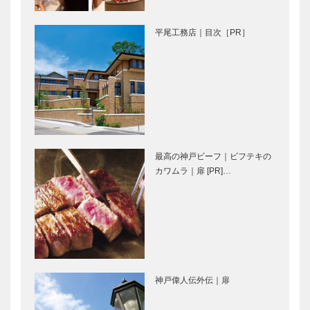
パンヲカタ
神戸偉人伝外伝 ～知られ
ル 浅香さん
ざる偉業～⑥嘉納治五郎後
平尾工務店｜目次［PR］
と歩く ｜ パ
編
ンさんぽ ｜
番外編（サ・
マーシュ）
ガゼボ｜イン
神戸御影メゾ
テリアショッ
ンデコール｜
プ
オートクチュ
［KOBECCO
ールインテリ
Selection］
ア
最高の神戸ビーフ｜ビフテキの
［KOBECCO
㊎柴田音吉洋
北野ガーデン
カワムラ｜扉 [PR]…
Select…
服店|ハンド
｜フレンチレ
メイド ビス
ストラン
ポーク・テイ
［KOBECCO
ラー
Selection］
［KOBECCO
御菓子司 常
ゴンチャロフ
Selec…
盤堂｜和菓子
製菓｜洋菓子
神戸偉人伝外伝｜扉
［KOBECCO
［KOBECCO
Selection］
Selection］