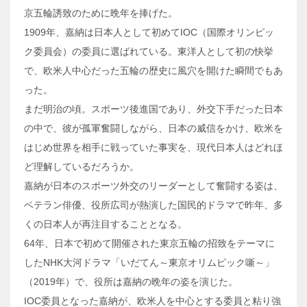
京五輪誘致のために晩年を捧げた。
1909年、嘉納は日本人として初めてIOC（国際オリンピッ
ク委員会）の委員に選ばれている。東洋人として初の快挙
で、欧米人中心だった五輪の歴史に風穴を開けた瞬間でもあ
った。
まだ明治の頃。スポーツ後進国であり、外交下手だった日本
の中で、彼が孤軍奮闘しながら、日本の威信をかけ、欧米を
はじめ世界を相手に戦っていた事実を、現代日本人はどれほ
ど理解しているだろうか。
嘉納が日本のスポーツ外交のリーダーとして奮闘する姿は、
ベテラン俳優、役所広司が熱演した国民的ドラマで昨年、多
くの日本人が再注目することとなる。
64年、日本で初めて開催された東京五輪の招致をテーマに
したNHK大河ドラマ「いだてん～東京オリムピック噺～」
（2019年）で、役所は嘉納の晩年の姿を演じた。
IOC委員となった嘉納が、欧米人を中心とする委員と粘り強