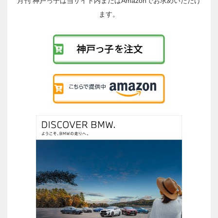
稿
月刊 神戸っ子は当サイト内またはAmazonでお求めいただけ
へ
ます。
の
リ
ン
ク