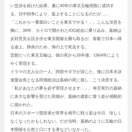
い交渉を続けた結果、遂に40年の東京五輪招致に成功す
る。日中戦争により、返上することになるのだが…。
「これから一番面白いことを東京でやる！」。こんな決意を
胸に、38年、カイロで開かれたIOC総会に乗り込み、嘉納は
反対意見を説き伏せ東京開催を勝ち取るが、客船で日本へ帰
る途上、肺炎のため、海の上で死去する。
悲願だった東京五輪は、彼の死から26年後、1964年によう
やく実現する。
ドラマの主人公の一人、阿部サダヲが演じた、後に日本水泳
連盟会長となる田畑政治は嘉納の死に接し、こう決意する。
「私があなたの夢を必ず実現させます…」。有言実行の嘉納
に多大な影響を受けた田畑が、嘉納の遺影に誓う姿が感動的
に描かれた。
日本のスポーツ競技者が世界を相手に戦う姿は今日、珍しく
なくなったかもしれない。だが当時、嘉納のように五輪の日
本開催を公然と口にする者などいなかった。