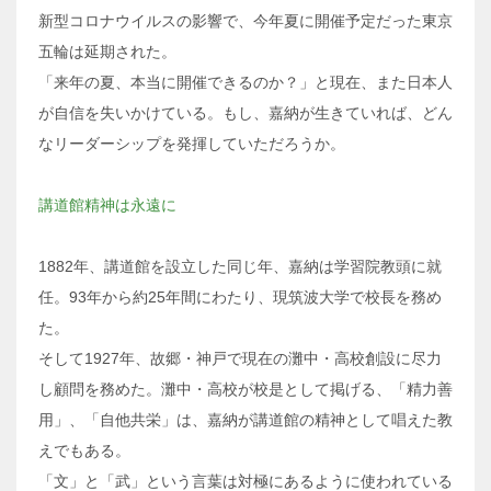
新型コロナウイルスの影響で、今年夏に開催予定だった東京
五輪は延期された。
「来年の夏、本当に開催できるのか？」と現在、また日本人
が自信を失いかけている。もし、嘉納が生きていれば、どん
なリーダーシップを発揮していただろうか。
講道館精神は永遠に
1882年、講道館を設立した同じ年、嘉納は学習院教頭に就
任。93年から約25年間にわたり、現筑波大学で校長を務め
た。
そして1927年、故郷・神戸で現在の灘中・高校創設に尽力
し顧問を務めた。灘中・高校が校是として掲げる、「精力善
用」、「自他共栄」は、嘉納が講道館の精神として唱えた教
えでもある。
「文」と「武」という言葉は対極にあるように使われている