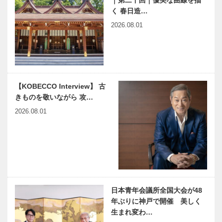
「神戸在宅医
改善できる症
く 春日造…
療塾」 特別
状がある。
2026.08.01
講座 新型コ
ぜひ知ってほ
ロナウイルス
しい「低侵襲
と在宅医療の
心臓手術」
harmony（は
神戸のカクシ
現場で闘…
ーもにぃ）
ボタン 第八
Vol.32 宇宙
十二回 懐か
飛行士の地球
しの味に出会
【KOBECCO Interview】 古
観
える 地ソー
きものを敬いながら 攻…
スの聖地「ユ
連載エッセイ
過ぎゆく夏を
2026.08.01
リヤ」
／喫茶店の書
惜しみながら
斎から 53
夢のひととき
水上チーム
を 浴衣で
BBQ & view
…
連載コラム
NEKOBE｜
「続・第二の
vol.12 ｜丸山
日本青年会議所全国大会が48
プレイボー
駅
ル」 ｜
年ぶりに神戸で開催 美しく
Vol.12
生まれ変わ…