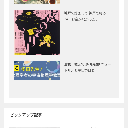
［KOBECCO
［KOBECCO
Selection］
Selection］
神戸で始まって 神戸で終る
北野クラブ｜
トアロードデ
74 お金がなかった。…
フレンチレス
リカテッセン
トラン
｜デリカ
［KOBECCO
［KOBECCO
Selection］
Selection］
Hair&Face
KOBECCOお
Elizabeth｜
店訪問｜ハサ
ヘアサロン
ムンクロドニ
連載 教えて 多田先生! ニュー
［KOBECCO
ー
トリノと宇宙のはじ…
S…
〝総本山〟の
神戸のお嬢さ
風格 カワム
ん ボールペ
ラ神戸本店
ン画家 橋本
Vol. 12
薫さん
ピックアップ記事
神戸大人スタ
新しいブッフ
イル ハサム
ェスタイルで