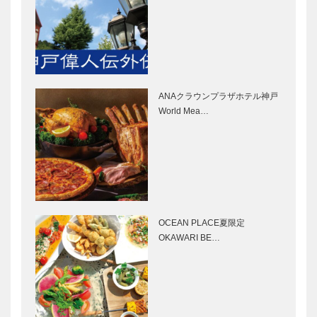
ブティック
永田良介商店
セリザワ｜婦
｜オーダーメ
人服
イド家具
［KOBECCO
［KOBECCO
Selection］
Selection］
ANAクラウンプラザホテル神戸
マイスター大
il
World Mea…
学堂｜メガネ
Quadrifoglio
［KOBECCO
（クアドリフ
Selection］
ォリオ）｜ビ
スポークシュ
ーズ
フラウコウベ
マキシン｜帽
［KOBE…
｜ジュエリー
子専門店
&アクセサリ
［KOBECCO
OCEAN PLACE夏限定
ー
Selection］
OKAWARI BE…
［KOBECCO
Selecti…
STUDIO
ALEX｜トー
KIICHI｜革小
タルビューテ
物
ィーサロン