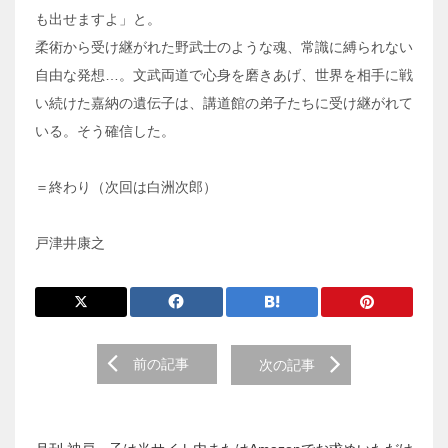
も出せますよ」と。
柔術から受け継がれた野武士のような魂、常識に縛られない
自由な発想…。文武両道で心身を磨きあげ、世界を相手に戦
い続けた嘉納の遺伝子は、講道館の弟子たちに受け継がれて
いる。そう確信した。
＝終わり（次回は白洲次郎）
戸津井康之
前
前の記事
次の記事
後
の
投