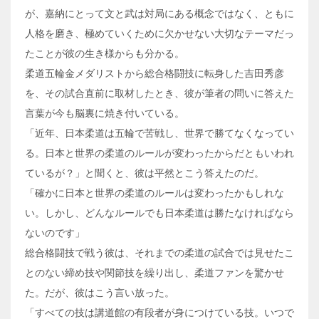
が、嘉納にとって文と武は対局にある概念ではなく、ともに
人格を磨き、極めていくために欠かせない大切なテーマだっ
たことが彼の生き様からも分かる。
柔道五輪金メダリストから総合格闘技に転身した吉田秀彦
を、その試合直前に取材したとき、彼が筆者の問いに答えた
言葉が今も脳裏に焼き付いている。
「近年、日本柔道は五輪で苦戦し、世界で勝てなくなってい
る。日本と世界の柔道のルールが変わったからだともいわれ
ているが？」と聞くと、彼は平然とこう答えたのだ。
「確かに日本と世界の柔道のルールは変わったかもしれな
い。しかし、どんなルールでも日本柔道は勝たなければなら
ないのです」
総合格闘技で戦う彼は、それまでの柔道の試合では見せたこ
とのない締め技や関節技を繰り出し、柔道ファンを驚かせ
た。だが、彼はこう言い放った。
「すべての技は講道館の有段者が身につけている技。いつで