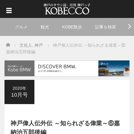
グルメ
観光
KOBE散歩
記事を検索
ト
Home
文化人
,
神戸
神戸偉人伝外伝 ～知られざる偉業～⑥
嘉納治五郎後編
2020年
10月号
神戸偉人伝外伝 ～知られざる偉業～⑥嘉
納治五郎後編