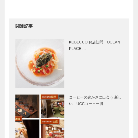
月号〉
の楽しさを
毎週インスタ
グラムで配信
しています！
関連記事
GLION
ノースウッズ
MUSEUM 名
に魅せられて
KOBECCO お店訪問｜OCEAN
車との出会い
Vol.15
PLACE …
vol.8
Tadanori
⊘ 物語が始
Yokoo｜神戸
まる ⊘ THE
で始まって
STORY
神戸で終る
BEGINS –
⑨
vol.…
コーヒーの豊かさに出会う 新し
い「UCCコーヒー博…
最上階の特別
神戸の老舗企
フロア 別墅
業2社がコラ
結楽7階「大
ボして生まれ
空」で眺望と
た古酒仕込み
温泉を心ゆく
「紅茶梅酒」
まで