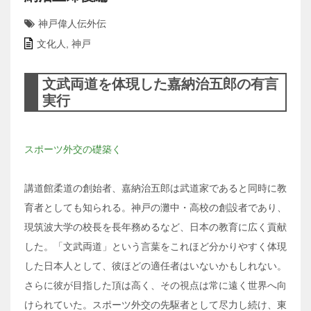
神戸偉人伝外伝
文化人
,
神戸
文武両道を体現した嘉納治五郎の有言
実行
スポーツ外交の礎築く
講道館柔道の創始者、嘉納治五郎は武道家であると同時に教
育者としても知られる。神戸の灘中・高校の創設者であり、
現筑波大学の校長を長年務めるなど、日本の教育に広く貢献
した。「文武両道」という言葉をこれほど分かりやすく体現
した日本人として、彼ほどの適任者はいないかもしれない。
さらに彼が目指した頂は高く、その視点は常に遠く世界へ向
けられていた。スポーツ外交の先駆者として尽力し続け、東