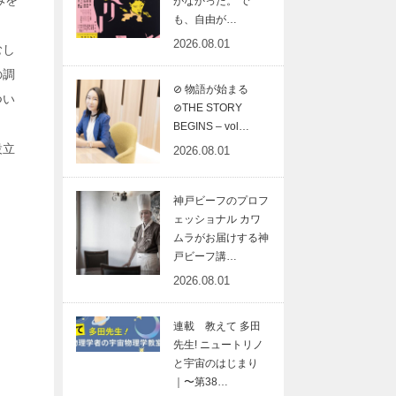
みを
がなかった。 で
も、自由が…
2026.08.01
むし
の調
⊘ 物語が始まる
つい
⊘THE STORY
BEGINS – vol…
設立
2026.08.01
神戸ビーフのプロフ
ェッショナル カワ
ムラがお届けする神
戸ビーフ講…
2026.08.01
連載 教えて 多田
先生! ニュートリノ
と宇宙のはじまり
｜〜第38…