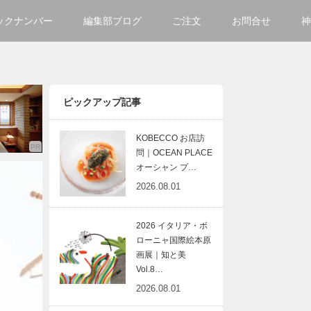
ックナンバー
編集部ブログ
ご注文
お問合せ
神
ご購入方法について
会社
掲載・広告について
サイ
ピックアップ記事
KOBECCO お店訪
問｜OCEAN PLACE
オーシャン プ…
2026.08.01
2026 イタリア・ボ
ローニャ国際絵本原
画展｜知と美
Vol.8…
2026.08.01