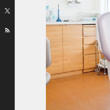
ビ
ュ
ー
：
松
平
健
＜
俳
優
＞
堤
未
果
＜
国
際
ジ