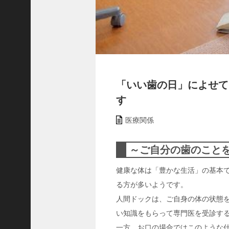
ャ
ー
ナ
リ
ス
ト
＞
「いい歯の日」によせて
す
＜
対
医療関係
談
＞
上
～ご自分の歯のこと
島
健康な体は「豊かな生活」の基本
達
る方が多いようです。
司
＜
人間ドックは、ご自身の体の状態
U
い知識をもらって専門医を受診す
C
一方、お口の場合ではこのような