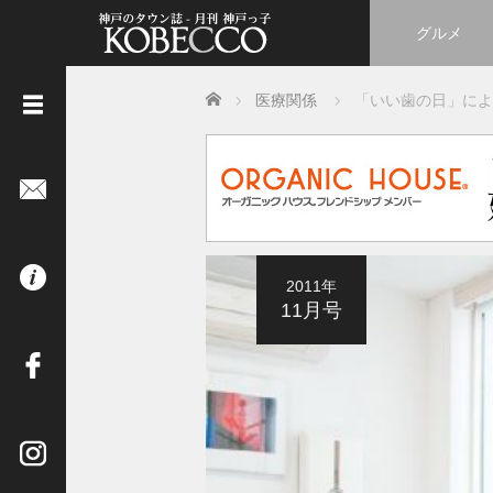
グルメ
Home
医療関係
「いい歯の日」によ
《
立
ち
読
み
は
2011年
コ
11月号
チ
ラ
》
イ
ン
タ