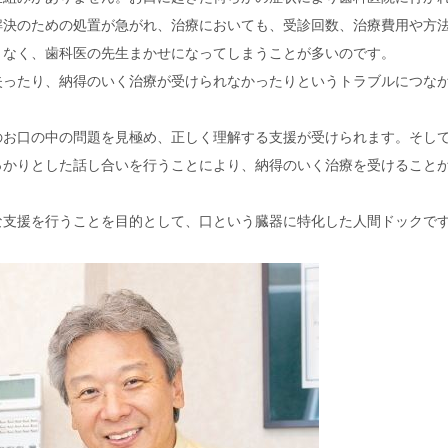
解決のための処置が急がれ、治療においても、受診回数、治療費用や方
となく、歯科医の先生まかせになってしまうことが多いのです。
失ったり、納得のいく治療が受けられなかったりというトラブルにつな
のお口の中の問題を見極め、正しく理解する支援が受けられます。そし
っかりとした話し合いを行うことにより、納得のいく治療を受けること
な支援を行うことを目的として、口という臓器に特化した人間ドックで