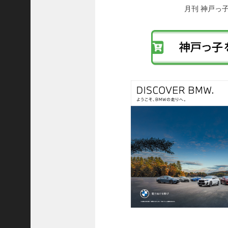
稿
月刊 神戸っ
ご注文フォーム
へ
ご購入方法について
の
リ
掲載・広告について
ン
ク
ご意見・お問い合わせ
「神戸っ子」とは
会社概要
サイトポリシー
個人情報の取扱いについて
特定商取引法に基づく表記
Facebook
Instagram