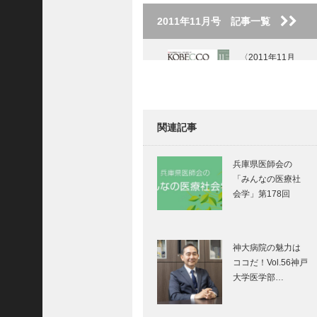
2011年11月号 記事一覧
〈2011年11月
号〉
関連記事
特集「選ぶ楽し
さ」｜ターミナル
兵庫県医師会の
の 強みを生かして
「みんなの医療社
｜そごう神戸店
会学」第178回
特集「選ぶ楽し
さ」 読書の秋｜
神大病院の魅力は
お気に入りの本と
ココだ！Vol.56神戸
の出会い｜ジュン
大学医学部…
ク堂書店三宮店
桂 吉弥の今も青