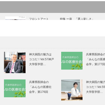
フロントアート
特集 ー扉 「選ぶ楽しさ」
特集「選ぶ楽し
特集「選ぶ楽し
さ」｜製造と小売
さ」｜旅のこと
神大病院の魅力は
兵庫県医師会
でブランド力 ｉｋ
ら、おまかせ下
ココだ！Vol.57神戸
「みんなの医
ａｒｉ｜いかりス
い｜ＪＴＢ西日
大学医学部…
会学」第177
ーパーマーケッ
神戸支店
ト…
特集「選ぶ楽し
第1回 KOBE豚
さ」｜自分の生き
サミット
兵庫県医師会の
神大病院の魅
かたを選びとる女
「みんなの医療社
ココだ！Vol.5
性に｜親和中学
会学」第176回
大学医学部…
校・親和女子高等
学校…
WHAT IS IT?
特集 ー扉 発信