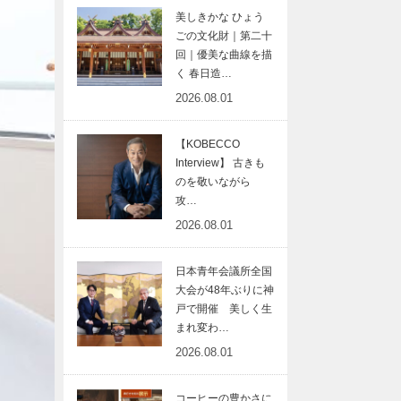
美しきかな ひょう
ごの文化財｜第二十
回｜優美な曲線を描
く 春日造…
2026.08.01
【KOBECCO
Interview】 古きも
のを敬いながら
攻…
2026.08.01
日本青年会議所全国
大会が48年ぶりに神
戸で開催 美しく生
まれ変わ…
2026.08.01
コーヒーの豊かさに