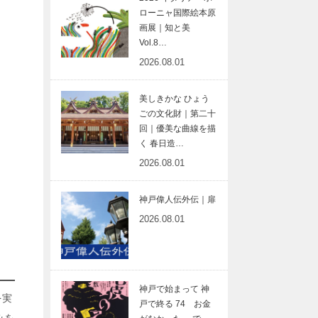
ローニャ国際絵本原
画展｜知と美
Vol.8…
2026.08.01
美しきかな ひょう
ごの文化財｜第二十
回｜優美な曲線を描
く 春日造…
2026.08.01
神戸偉人伝外伝｜扉
2026.08.01
神戸で始まって 神
を実
戸で終る 74 お金