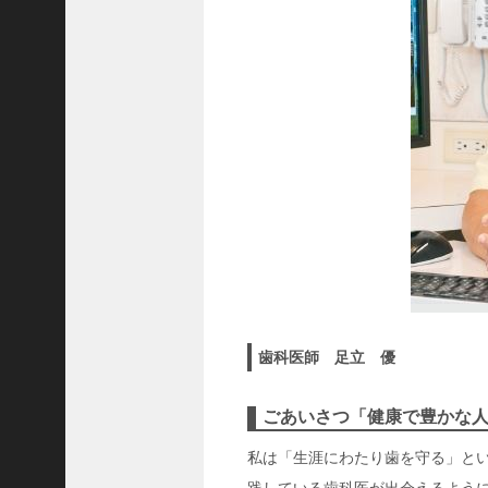
隆
昌
＜
一
般
社
団
法
人
神
戸
青
年
歯科医師 足立 優
会
議
所
ごあいさつ「健康で豊かな
第
私は「生涯にわたり歯を守る」と
6