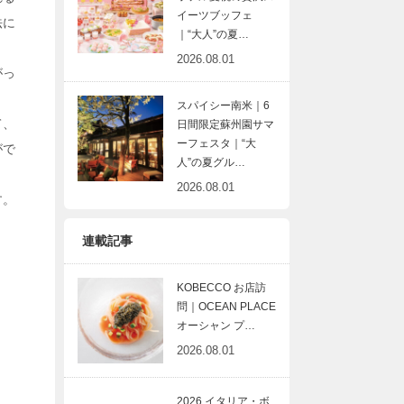
イーツブッフェ
法に
｜“大人”の夏…
2026.08.01
がっ
スパイシー南米｜6
て、
日間限定蘇州園サマ
ーフェスタ｜“大
がで
人”の夏グル…
2026.08.01
す。
連載記事
KOBECCO お店訪
問｜OCEAN PLACE
オーシャン プ…
2026.08.01
2026 イタリア・ボ