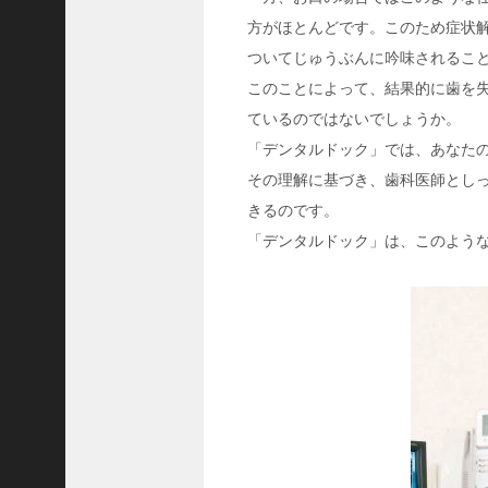
C
方がほとんどです。このため症状
ジ
ついてじゅうぶんに吟味されるこ
ャ
このことによって、結果的に歯を
パ
ン
ているのではないでしょうか。
株
「デンタルドック」では、あなた
式
その理解に基づき、歯科医師とし
会
きるのです。
社
「デンタルドック」は、このよう
代
表
取
締
役
会
長
＞
松
井