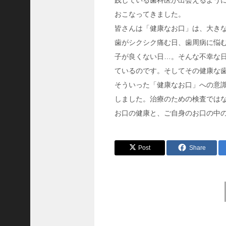
践している歯科医が出会えるように
8
代
おこなってきました。
理
皆さんは「健康なお口」は、大き
事
歯がシクシク痛む日、歯周病に悩
長
子が良くない日…。そんな不幸な
＞
ているのです。そしてその健康な
そういった「健康なお口」への意
しました。治療のための検査では
ホーム
お口の健康と、ご自身のお口の中
トピックス
KOBE散歩
Post
Share
記事を検索
バックナンバー
前
後
編集部ブログ
の
「神戸っ子」会員企業
投