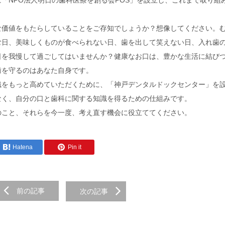
「NPO法人明日の歯科医療を創る会POS」を設立し、これまで取り組
な価値をもたらしていることをご存知でしょうか？想像してください。
む日、美味しくものが食べられない日、歯を出して笑えない日、入れ歯
日を我慢して過ごしてはいませんか？健康なお口は、豊かな生活に結び
歯を守るのはあなた自身です。
識をもっと高めていただくために、「神戸デンタルドックセンター」を
なく、自分の口と歯科に関する知識を得るための仕組みです。
のこと、それらを今一度、考え直す機会に役立ててください。
Hatena
Pin it
前の記事
次の記事