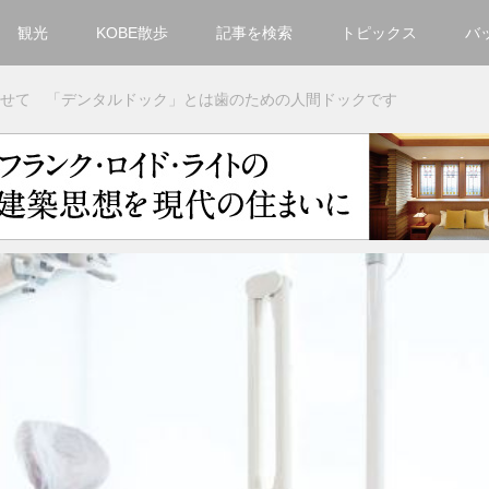
観光
KOBE散歩
記事を検索
トピックス
バ
カテゴリ一覧
せて 「デンタルドック」とは歯のための人間ドックです
KOBECCO Selection
グルメ
お洒落・ファッション
楽しむ
観光
文化・芸術・音楽
住環境
街
人