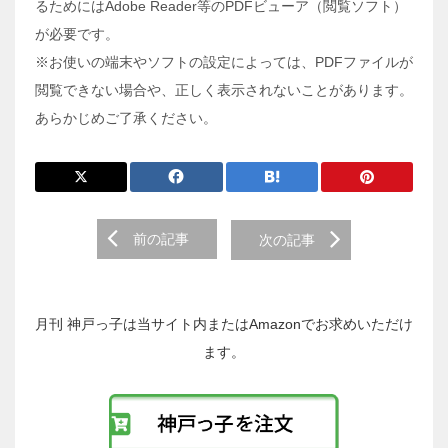
るためにはAdobe Reader等のPDFビューア（閲覧ソフト）
が必要です。
※お使いの端末やソフトの設定によっては、PDFファイルが
閲覧できない場合や、正しく表示されないことがあります。
あらかじめご了承ください。
前
前の記事
次の記事
後
の
投
稿
月刊 神戸っ子は当サイト内またはAmazonでお求めいただけ
へ
ます。
の
リ
ン
ク