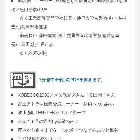
■ 座談会 スーパー中枢港として阪神港の国際競争力を強
化／黒田勝彦(神戸
市立工業高等専門学校校長・神戸大学名誉教授)・木村
豊久(兵庫県港運協
会会長)・藤田郁夫(国土交通省近畿地方整備局副局
長)・豊田巌(神戸市み
なと総局参事)
7分冊中4冊目のPDFを開きます。
■ KOBECCO2006／大久保貴之さん 多田周子さん
■ 富士アトラス国際交流コーナー 剣術へのお誘い
■ 波止場町TEN×TENクリエイターズ
■ 2006年5月の貴方by真希の占い
■ 農場から食卓までを一つの線でつなぐ株式会社籠谷
■ 平成18年度楠公まつり