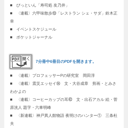
■ ぴっといん「寿司処 友乃井」
■ 〈連載〉六甲味散歩⑩「レストラン シェ・サダ」鈴木正
幸
■ イベントスケジュール
■ ポケットジャーナル
7分冊中6冊目のPDFを開きます。
■ 〈連載〉プロフェッサーPの研究室 岡田淳
■ 〈連載〉震災エッセイ⑭ 文・大谷成章 剪画・とみさ
わかよの
■ 〈連載〉コーヒーカップの耳㊸ 文・出石アカル 絵・菅
原洸人 題字・六車明峰
■ 〈新連載〉神戸異人館物語 夜明けのハンター① 三条杜
夫