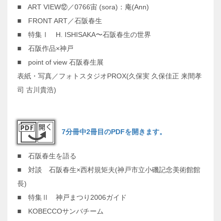
■ ART VIEW⑫／0766宙 (sora)：庵(Ann)
■ FRONT ART／石阪春生
■ 特集Ⅰ H. ISHISAKA〜石阪春生の世界
■ 石阪作品×神戸
■ point of view 石阪春生展
表紙・写真／フォトスタジオPROX(久保実 久保佳正 来間孝
司 古川貴浩)
7分冊中2冊目のPDFを開きます。
■ 石阪春生を語る
■ 対談 石阪春生×西村規矩夫(神戸市立小磯記念美術館館
長)
■ 特集Ⅱ 神戸まつり2006ガイド
■ KOBECCOサンバチーム