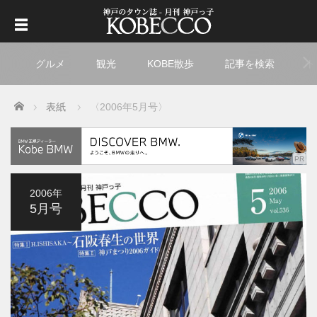
グルメ
観光
KOBE散歩
記事を検索
ト
Home
表紙
〈2006年5月号〉
2006年
5月号