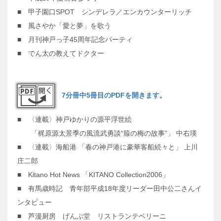
■ 甲子園口SPOT シンデレラ／エンカウンターリッチ
■ 風さやか「愛と夢」を歌う
■ 月刊神戸っ子45周年記念パーティ
■ でん太の教えてドクター
7分冊中5冊目のPDFを開きます。
■ 〈連載〉神戸ゆかりの源平浮世絵
「梶原源太景季の風流武勇談“箙の梅の故事”」 中右瑛
■ 〈連載〉海船港 「春の神戸港に豪華客船続々と」 上川
庄二郎
■ Kitano Hot News 「KITANO Collection2006」
■ 有馬歳時記 青年部平成18年度リーダー田中公二さんイ
ンタビュー
■ 芦漫厨房 げんぶ堂 リストランテベリーニ