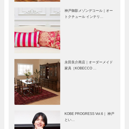
ル 浅香さん
ル 浅香さん
神戸御影メゾンデコール｜オー
と歩く ｜ パ
と歩く ｜ パ
トクチュール インテリ…
ンさんぽ ｜
ンさんぽ ｜
Vol.5 Ca
Vol.4 ル・パ
march…
ン神戸北野…
甲南学園 100
「神戸で落語
周年インタビ
を楽しむ」シ
ュー｜立野
リーズ 姿を
純三 さん
消し噺の世界
へ誘う
永田良介商店｜オーダーメイド
魂を揺さぶる
レクサス姫路
家具［KOBECCO …
イノベーショ
リニューアル
ンが ドライ
オープン！
バーを未知の
感動へ BMW
320i
御菓子司 常
マキシン｜帽
盤堂｜和菓子
子専門店
［KOBECCO
［KOBECCO
KOBE PROGRESS Vol.6｜ 神戸
Selection］
Selection］
とい…