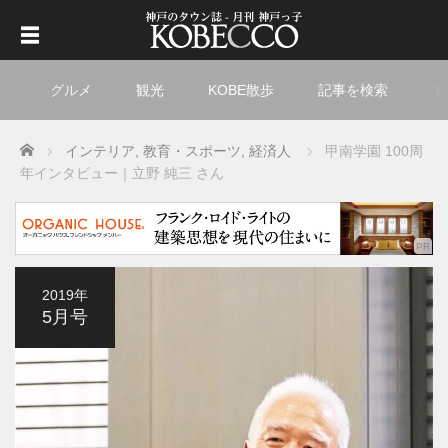
グルメ
観光
KOBE散歩
記事を検索
ト
Home
インテリア
,
教育・スポーツ
,
経済人
甲南学園 100周
年インタビュー｜立野 純三 さん
2019年
5月号