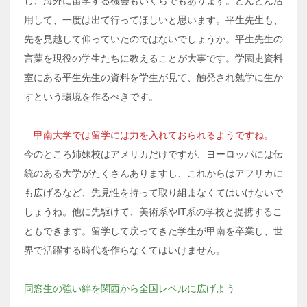
し、海外に留学する機会もいくらでもあります。どんどん活
用して、一度は出て行ってほしいと思います。平生先生も、
先を見越して仰っていたのではないでしょうか。平生先生の
言葉を現役の学生たちに教えることが大事です。学園史資料
室にある平生先生の資料を学生が見て、触発され勉学に生か
すという環境を作るべきです。
―甲南大学では留学には力を入れておられるようですね。
今のところ姉妹校はアメリカだけですが、ヨーロッパには伝
統のある大学がたくさんありますし、これからはアフリカに
も広げるなど、先見性を持って取り組まなくてはいけないで
しょうね。他に先駆けて、美術系やIT系の学校と提携するこ
ともできます。留学して戻ってきた学生が甲南を卒業し、世
界で活躍する時代を作らなくてはいけません。
同窓生の強い絆を関西から全国レベルに広げよう