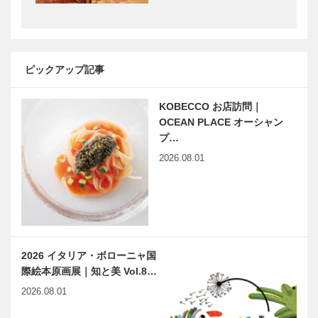
ア
ョップ
［KOBECCO
［KOBECCO
トアロードデ
北野ガーデン
Select…
Sele…
リカテッセン
｜フレンチレ
｜デリカ
ストラン
ピックアップ記事
［KOBECCO
［KOBECCO
Selection］
Selection］
KOBECCO お店訪問｜
ブティック
フラウコウベ
OCEAN PLACE オーシャン
セリザワ｜婦
神戸三宮店｜
プ…
人服
ジュエリー&
2026.08.01
［KOBECCO
アクセサリー
Selection］
［KOBECCO
S…
マイスター大
Hair&Face
学堂｜メガネ
Elizabeth｜
［KOBECCO
ヘアサロン
Selection］
［KOBECCO
2026 イタリア・ボローニャ国
S…
際絵本原画展｜知と美 Vol.8…
北野クラブ｜
STUDIO
2026.08.01
フレンチレス
KIICHI｜革小
トラン
物