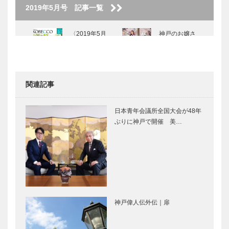
2019年5月号 記事一覧
〈2019年5月
神戸のお嬢さ
号〉
ん 山西 絢
子さん
関連記事
神戸大人スタ
鮨 島本｜神
イル 老祥
戸の粋な店
日本青年会議所全国大会が48年
記 曹 祐仁
ぶりに神戸で開催 美…
（まさひと）
さん
My Vitamin
兵庫県の
Lunch ● 私の
ANDO建築探
ビタミンラン
訪 ⑤ ロッ
チ ●｜カレー
ク・フィール
ショップ
ド 神戸ヘッ
神戸偉人伝外伝｜扉
AY…
ドオフィス／
輝く女性Ⅱ
＜特集＞貴田
神戸ファク…
Vol.12 ファ
加野さんと歩