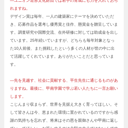
―ユニオン造形文化財団では若手の育成にも力を入れておら
れますね。
デザイン賞は毎年、一人の建築家にテーマを決めていただ
き、応募作品を選考し優秀賞と佳作、懸賞金を贈呈していま
す。調査研究や国際交流、在外研修に対しては助成金を出し
ています。25年続いていますが、どちらも毎年対象となっ
た10人前後、また挑戦したという多くの人材が世の中に出
て活躍してくれています。ありがたいことだと思っていま
す。
―先を見越す、社会に貢献する、平生先生に通じるものがあ
りますね。最後に、甲南学園で学ぶ若い人たちに一言お願い
します。
こじんまり収まらず、世界を見据え大きく育ってほしい。そ
して皆さんは今、恵まれた環境に置かれているのですから感
謝の気持ちを忘れず、将来はその恩を親御さんや甲南に返し