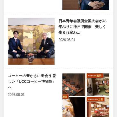
クイーン大募
LUNCH｜
集！
Vol.1 THE
PLACE
KOBE
日本青年会議所全国大会が48
究極の軽さと
第43回 チャ
年ぶりに神戸で開催 美しく
涼しさ夏の
リティバザー
生まれ変わ…
「クール・ス
を開催｜国際
2026.08.01
ーツ」｜ ㊎
ソロプチミス
柴田音吉洋服
ト神戸
店
兵庫県医師会
harmony（は
の「みんなの
ーもにぃ）
医療社会学」
Vol.15 こん
第九十五回
な夜更けに
コーヒーの豊かさに出会う 新
バナナかよ②
しい「UCCコーヒー博物館」
芦屋市立公民
親も子も “賢く”なろう ｜
へ
館講座 「世
Vol.02
2026.08.01
界はニュース
だけではわか
らない」で
中村しのぶさ
神戸のカクシ
音楽のあるま