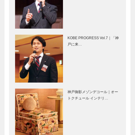
ガゼボ｜イン
永田良介商店
テリアショッ
｜オーダーメ
プ
イド家具
［KOBECCO
［KOBECCO
Selection］
Selection］
KOBE PROGRESS Vol.7｜「神
Fine
アレックス｜
戸に来…
Second-ファ
ヘアサロン
インセカン
［KOBECCO
ド- 神戸本店
Selection］
｜ゴルフウエ
ア・雑貨
ボックサン｜
㊎柴田音吉洋
［KOB…
神戸洋藝菓子
服店｜ハンド
［KOBECCO
メイド お誂
神戸御影メゾンデコール｜オー
Selection］
え紳士服
トクチュール インテリ…
［KOBECCO
Selection…
神戸御影メゾ
ウエディング
ンデコール｜
サロンイノウ
オートクチュ
エ｜ウエディ
ールインテリ
ングドレスシ