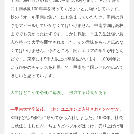
全国、海外も含めると36の甲南会があります。各地で盛大
に甲南学園100周年を祝ってくださいとお願いしています。
秋の「オール甲南の集い」にも集まっていただき、甲南の良
さをアピールしていかなくてはいけません。甲南学園は高校
まででも良かったはずです。しかし戦後、平生先生は強い意
志を持って大学を開学されました。その意味をもっと広めな
くてはいけません。今のところ、関西エリアの学生がほとん
どです。東京にも5千人以上の卒業生がいます。100周年と
いう絶好のチャンスを利用して、甲南を全国レベルで広めて
ほしいと思っています。
人生はどこかで必死に勉強し、努力する時期がある
―甲南大学卒業後、（株）ユニオンに入社されたのですか。
3年ほど他の会社に勤めてから入社しました。1990年、社長
に就任しましたが、ちょうどバブルがはじけ、売り上げは落