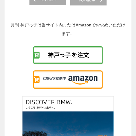
後
の
投
稿
月刊 神戸っ子は当サイト内またはAmazonでお求めいただけ
へ
ます。
の
リ
ン
ク