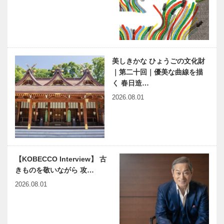
［KOBECCO
［KOBECCO
Selection］
Selection］
ゴンチャロフ
神戸っ子セレ
製菓｜洋菓子
クションニュ
［KOBECCO
ース
美しきかな ひょうごの文化財
Selection］
｜第二十回｜優美な曲線を描
く 春日造…
再生可能エネ
企業主導型保
2026.08.01
ルギーを生む
育園 「マー
新しい牧畜業
メイド保育
へ｜弓削牧場
園」 今春、
が挑む バイ
オープン!
オガス生成
美食の街であ
縁の下の力持
【KOBECCO Interview】 古
る神戸から、
ち 第11
きものを敬いながら 攻…
優秀な料理人
回 神戸大学
を育てたい！
医学部附属病
2026.08.01
院 冠動脈疾
患治療部
第10代 神戸
こどもといっ
ウエディング
しょに