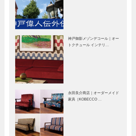
ッションライ
く芦屋
ター 八尾
美奈子さん
KOBECCO新
竹中大工道具
店訪問｜ホワ
館｜私の
神戸御影メゾンデコール｜オー
イトハウス芦
KOBE散歩
トクチュール インテリ…
屋さくら並木
Vol.1
店
FISH IN THE
神戸南京町｜
FOREST～
私のKOBE散
TOOTH
歩 Vol.3
TOOTH×そら
植物園～｜私
永田良介商店｜オーダーメイド
の…
神戸布引ハー
カトリック夙
家具［KOBECCO …
ブ園／ロープ
川教会｜私の
ウェイ｜私の
SHUKUGAW
KOBE散歩
A散歩 Vol.2
Vol.4
パンヲカタ
パンヲカタ