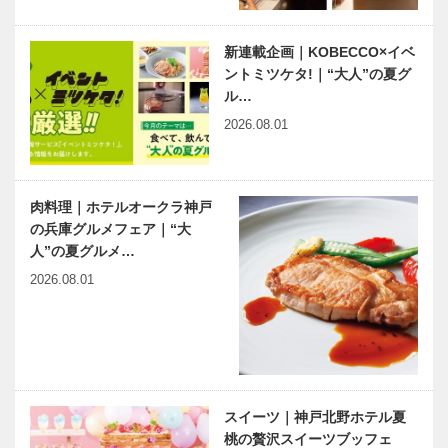
んが講演…
ボタン 第六
ち♬19 自
十五回 海沿
分がやりたい
新連載企画｜KOBECCO×イベ
いの街で製造
音楽〝ジャ
ントミツケタ!｜“大人”の夏グ
される創意工
ズ〟で 聴く
ル…
夫の加工魚
人を楽しませ
スーパースト
神戸鉄人伝
たい
2026.08.01
リングスコー
第113回 声
ベ サマーコ
楽家 老田 裕
ンサート
子（おいた
2019ー若き
ゆうこ）さん
肉料理｜ホテルオークラ神戸
友絆、奇跡の
の兵庫グルメフェア｜“大
連載エッセイ
出雲街道のメ
再会ー
人”の夏グルメ…
／喫茶店の書
インポイント
斎から㊱
に集う
2026.08.01
『民芸入門』
『ザ・シロヤ
Ⅱ
マテラス津山
別邸』
火山と共に生
きる地へ 神
戸から行く島
原半島の旅
スイーツ｜神戸北野ホテル夏
桃の贅沢スイーツブッフェ