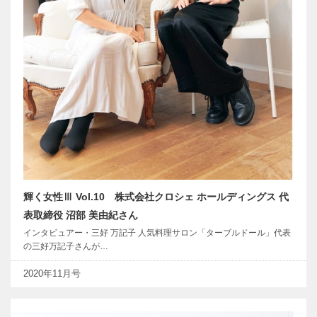
輝く女性Ⅲ Vol.10 株式会社クロシェ ホールディングス 代
表取締役 沼部 美由紀さん
インタビュアー・三好 万記子 人気料理サロン「ターブルドール」代表
の三好万記子さんが…
2020年11月号