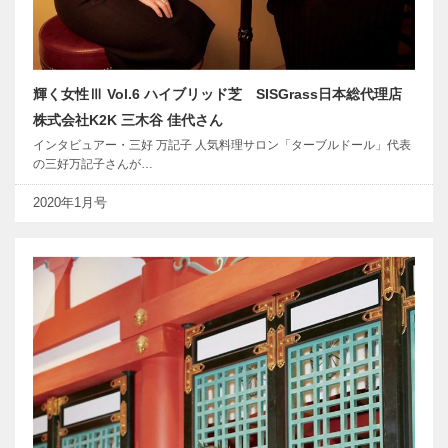
輝く女性Ⅲ Vol.6 ハイブリッド芝 SISGrass日本総代理店
株式会社K2K 三木谷 佳代さん
インタビュアー・三好 万記子 人気料理サロン「ターブルドール」代表
の三好万記子さんが…
2020年1月号