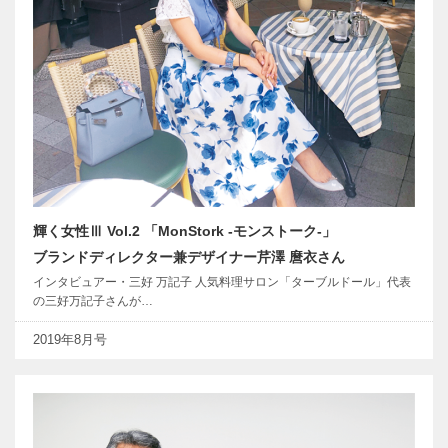
輝く女性Ⅲ Vol.2 「MonStork -モンストーク-」
ブランドディレクター兼デザイナー芹澤 麿衣さん
インタビュアー・三好 万記子 人気料理サロン「ターブルドール」代表
の三好万記子さんが…
2019年8月号