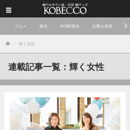
グルメ
観光
KOBE散歩
記事を検索
ト
Home
輝く女性
連載記事一覧：輝く女性