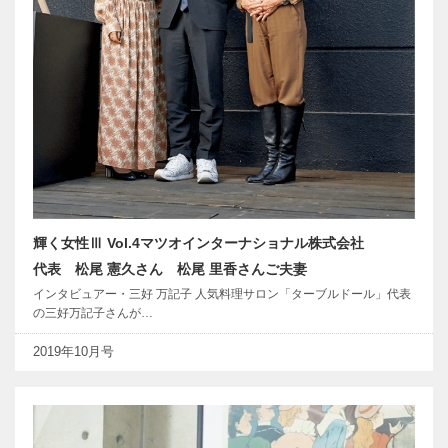
輝く女性Ⅲ Vol.4マツオインターナショナル株式会社
代表 松尾 憲久さん 松尾 里香さんご夫妻
インタビュアー・三好 万記子 人気料理サロン「ターブルドール」代表
の三好万記子さんが…
2019年10月号