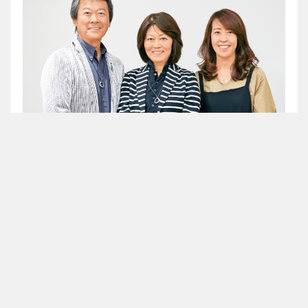
輝く女性Ⅲ Vol.1 ワインブランド「シャトー・イガイタカ
ハ」
代表杉本 隆英さん杉本 美代子さんご夫妻
インタビュアー・三好 万記子 人気料理サロン「ターブルドール」代表
の三好万記子さんが…
2019年7月号