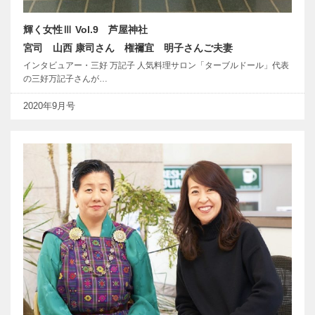
輝く女性Ⅲ Vol.9 芦屋神社
宮司 山西 康司さん 権禰宜 明子さんご夫妻
インタビュアー・三好 万記子 人気料理サロン「ターブルドール」代表
の三好万記子さんが…
2020年9月号