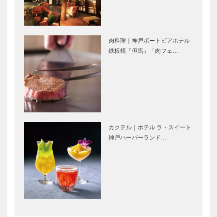
神戸ウォータ
ーフロントに
連載
ガゼボ｜イン
TOTTE…
Vol.12 六甲
テリアショッ
山の父｜A.H.
プ
肉料理｜神戸ポートピアホテル
グルームの足
［KOBECCO
鉄板焼『但馬』「肉フェ…
跡
Selection］
STUDIO
ゴンチャロフ
KIICHI｜革小
製菓｜洋菓子
物
［KOBECCO
［KOBECCO
Selection］
Selection］
カクテル｜ホテル ラ・スイート
il
永田良介商店
神戸ハーバーランド…
Quadrifoglio
｜オーダーメ
（クアドリフ
イド家具
ォリオ）｜ビ
［KOBECCO
スポークシュ
Selection］
ーズ
今月の映画
㊎柴田音吉洋
［KOBE…
服店｜ハンド
メイド ビス