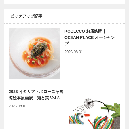
ポークテーラ
ー
［KOBECCO
ピックアップ記事
神戸靴｜
御菓子司 常
Select…
SPIGOLA（
盤堂｜和菓子
スピーゴラ）
［KOBECCO
KOBECCO お店訪問｜
Selection］
OCEAN PLACE オーシャン
プ…
2026.08.01
フラウコウベ
世界基準から
｜ジュエリー
考える今の日
&アクセサリ
本の教育 ～
ー
子供が選択で
［KOBECCO
きる未来づく
Selecti…
り～
マイスター大
神戸御影メゾ
2026 イタリア・ボローニャ国
学堂｜メガネ
ンデコール｜
際絵本原画展｜知と美 Vol.8…
［KOBECCO
オートクチュ
Selection］
ール インテ
2026.08.01
リア
［KOBECCO
マキシン｜帽
アレックス｜
Selec…
子専門店
トータルビュ