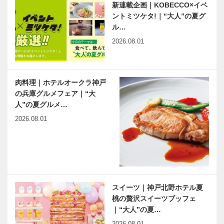
新連載企画｜KOBECCO×イベ
神大病院の魅
連載エッセイ
ントミツケタ!｜“大人”の夏グ
力はココだ！
／喫茶店の書
ル…
Vol.41 神戸
斎から 107
大学医学部附
吉田義男の
2026.08.01
属病院 小児
「徹」
外科 尾藤
有馬温泉歴史
ベトナム元気
祐…
人物帖 ～其
X躍動するア
肉料理｜ホテルオークラ神戸
の弐拾伍～
ジア 第16回
の兵庫グルメフェア｜“大
平賀 源内
｜ソウル特別
人”の夏グルメ…
（ひらが げ
市龍山区の洪
2026.08.01
んない）
萬杓（ホン=
出待ちしても
1728～1…
マンピ…
いいですか？
｜第4回｜サ
シ飲みインタ
ビュー 取材
決行！？
スイーツ｜神戸北野ホテル夏
桃の贅沢スイーツブッフェ
｜“大人”の夏…
2026.08.01