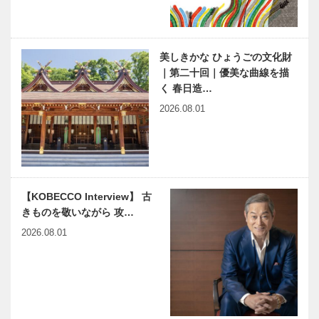
［KOBECCO
ーティーサロ
Selection］
ン
［KOBECCO
Selection］
美しきかな ひょうごの文化財
美しきかな
連載 教えて
｜第二十回｜優美な曲線を描
ひょうごの文
多田先生! 素
く 春日造…
化財 | 「唐
粒子物理学者
様・和様」混
の宇宙物理学
2026.08.01
在の斬新な図
教室｜〜第
柄 | 第四回
22回〜
神戸のウエデ
ビフテキのカ
須…
ィング業界を
ワムラで〝本
元気に！ 第
物〟の神戸ビ
15代 神戸ウ
ーフを心ゆく
【KOBECCO Interview】 古
エディングク
まで
きものを敬いながら 攻…
ィーン決定！
神戸偉人伝外伝 ～知られ
近代建築の巨
2026.08.01
ざる偉業～ （60）後編
匠、フラン
ク・ロイド・
ライトを学ぶ
｜Chapter 11
大谷石 …
神戸のカクシ
万博会場 見