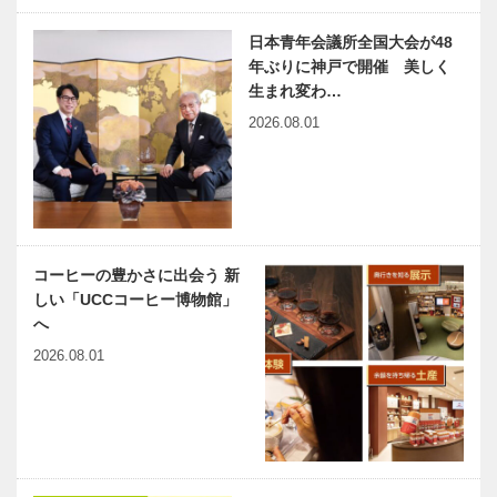
ボタン 第
学ルポ｜日本
136回 地元
古来の建築技
日本青年会議所全国大会が48
にまつわる妖
法と現代の技
年ぶりに神戸で開催 美しく
怪・ＵＭＡ・
術が融合世界
生まれ変わ…
生物の謎を探
最大の木造建
2026.08.01
In
国際感覚を養
る！！ …
築物 「…
Celebration
い、地域、
of
国、世界を愛
International
する色々な
Women’s …
人々に出会う
｜神戸JCに
ひょうご神戸
「これからも
魅了されて
コーヒーの豊かさに出会う 新
まちかど学だ
有意義な学び
…
しい「UCCコーヒー博物館」
より｜田辺眞
の場を」
へ
人の知っとこ
レクチャー
2026.08.01
『桃太郎の文
出会いと学びの旅から
兵庫県医師会
化』サロン…
Vol.16
の「みんなの
医療社会学」
第163回