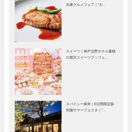
博
万博がひらく
開催国&ホス
兵庫グルメフェア｜“大…
未来 世界最
トタウンを代
先端の技術を
表して。 兵
体験｜【特
庫県ゾーンも
集】いよいよ
お見逃しな
開幕！大阪・
く!｜【特
企業や団体が
気になる！万
関西万博
集…
表現する ミ
博グルメ&お
スイーツ｜神戸北野ホテル夏桃
ライのデザイ
土産情報｜
の贅沢スイーツブッフェ…
ンに注目!｜
【特集】いよ
【特集】いよ
いよ開幕！大
いよ開幕！大
阪・関西万
ドキドキ・ワ
トアロードデ
阪・関西…
博…
クワクする楽
リカテッセン
しさや、学
｜デリカ
び、気づきを
［KOBECCO
感じる多種多
Selection］
スパイシー南米｜6日間限定蘇
様なイベント
ボックサン｜
【特集】今
州園サマーフェスタ｜“…
を開催｜【…
神戸洋藝菓子
春、行くべ
［KOBECCO
き！神戸の最
Selection］
注目エリア