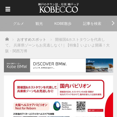
グルメ
観光
KOBE散歩
記事を検索
ト
Home
おすすめスポット
開催国&ホストタウンを代表し
て。 兵庫県ゾーンもお見逃しなく!｜【特集】いよいよ開幕！大
阪・関西万博