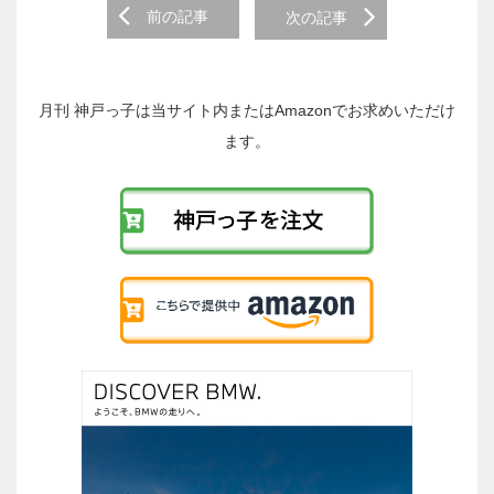
前
前の記事
次の記事
後
の
投
稿
月刊 神戸っ子は当サイト内またはAmazonでお求めいただけ
へ
ます。
の
リ
ン
ク