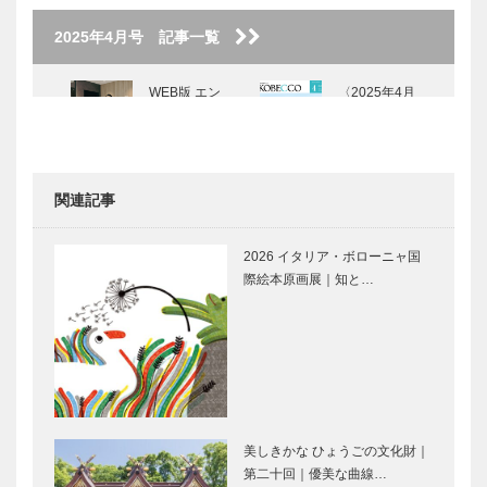
2025年4月号 記事一覧
WEB版 エン
〈2025年4月
タメ情報｜ベ
号〉
リーグッドマ
ン 『サンキ
ュー』TOUR
関連記事
2025 Ro…
L’AVENUE｜
KOBECCO
パティスリー
お店訪問｜
2026 イタリア・ボローニャ国
［KOBECCO
レストラン
際絵本原画展｜知と…
Selection］
カフェテラス
…
アミ神戸
神戸で始まっ
⊘ 物語が始
て 神戸で終
まる ⊘THE
る 58
STORY
BEGINS –
vol.53ヴィジ
美しきかな ひょうごの文化財｜
ュア…
第二十回｜優美な曲線…
城田優が思
about