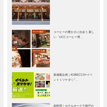
う、LOVE
TOTTEI~トッ
&PEACE
テイ~ 「神
VOL.2
戸の新エンタ
メ最先端エリ
ア」をめざす
GLION ARENA ジーライオ
GLION
ンアリーナ神戸
ARENA 商業
コーヒーの豊かさに出会う 新し
施設ゾーン
い「UCCコーヒー博…
ひとあし早
大阪・関西万
く、お披露目
博 全景図｜
竣工会の様子
【特集】いよ
をご紹介
いよ開幕！大
阪・関西万博
新連載企画｜KOBECCO×イベ
ントミツケタ!｜“…
【特集】いよ
万博のお楽し
いよ開幕！大
み3ポイント
阪・関西万博
｜【特集】い
｜-扉（目
よいよ開幕！
次）-
大阪・関西万
肉料理｜ホテルオークラ神戸の