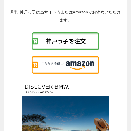
投
稿
月刊 神戸っ子は当サイト内またはAmazonでお求めいただけ
へ
ます。
の
リ
ン
ク