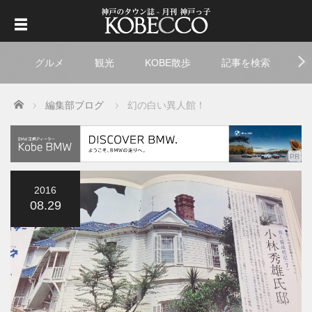
グルメ
観光
KOBE散歩
記事を検索
ト
Home
編集部ブログ
幻の白い異人館！
2016
08.29