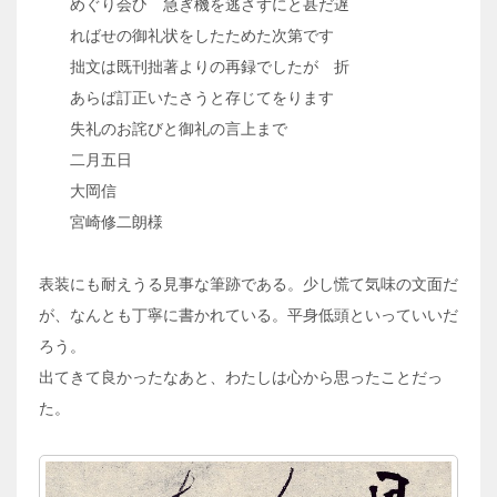
めぐり会ひ 急ぎ機を逃さずにと甚だ遅
ればせの御礼状をしたためた次第です
拙文は既刊拙著よりの再録でしたが 折
あらば訂正いたさうと存じてをります
失礼のお詫びと御礼の言上まで
二月五日
大岡信
宮崎修二朗様
表装にも耐えうる見事な筆跡である。少し慌て気味の文面だ
が、なんとも丁寧に書かれている。平身低頭といっていいだ
ろう。
出てきて良かったなあと、わたしは心から思ったことだっ
た。