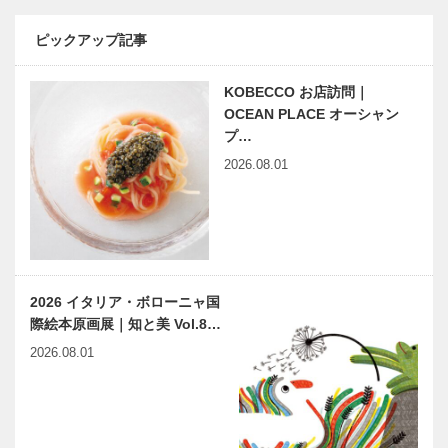
製菓｜洋菓子
に魅せられて
［KOBECCO
Vol.08
ピックアップ記事
Selection］
KOBECCO お店訪問｜
OCEAN PLACE オーシャン
神戸大人スタ
輝く女性Ⅲ
イル サッカ
プ…
Vol.7 LAUT
ー選手 和田
PHOTO 代表
2026.08.01
倫季さん
フォトグラフ
ァー梶 敬子
さん…
どれだけ惚れ
世界に誇る高
て、死んでい
級リゾートホ
けるかじゃな
テルをめざし
いの？ 映画
て
2026 イタリア・ボローニャ国
監督 三島 有
際絵本原画展｜知と美 Vol.8…
紀子 さん
心の深くに届
兵庫県医師会
2026.08.01
く医療を提供
の「みんなの
する 神戸東
医療社会学」
の基幹病院
第一〇五回
「甲南医療セ