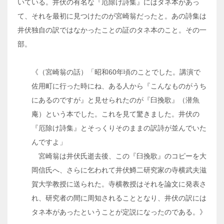
いている。井伏の有名な『厄除け詩集』にはタネ本があっ
て、それを最初に見つけたのが宮崎翁だったと。あの詩集は
井伏独自の訳ではなかったことの証のタネ本のこと。その一
部。
《（宮崎翁の話）「昭和60年頃のことでした。講演で
佐用町に行った時にね、ある人から『こんなものがうち
にあるのですが』と見せられたのが『臼挽歌』（潜魚
庵）という本でした。これを見て驚きました。井伏の
『厄除け詩集』とそっくりそのままの訳詩が並んでいた
んですよ」
宮崎翁は井伏氏逝去後、この『臼挽歌』のコピーを大
岡信氏へ、さらに乞われて井伏鱒二研究家の寺横武夫滋
賀大学教授に送られた。寺横教授はそれを論文に発表さ
れ、研究者の間に周知されることとなり、井伏の訳には
タネ本があったということが定説になったのである。》