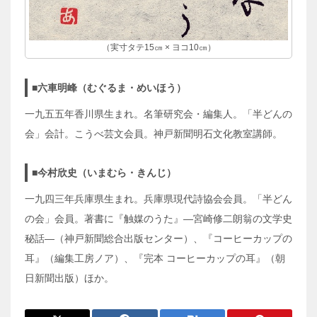
（実寸タテ15㎝ × ヨコ10㎝）
■六車明峰（むぐるま・めいほう）
一九五五年香川県生まれ。名筆研究会・編集人。「半どんの
会」会計。こうべ芸文会員。神戸新聞明石文化教室講師。
■今村欣史（いまむら・きんじ）
一九四三年兵庫県生まれ。兵庫県現代詩協会会員。「半どん
の会」会員。著書に『触媒のうた』―宮崎修二朗翁の文学史
秘話―（神戸新聞総合出版センター）、『コーヒーカップの
耳』（編集工房ノア）、『完本 コーヒーカップの耳』（朝
日新聞出版）ほか。