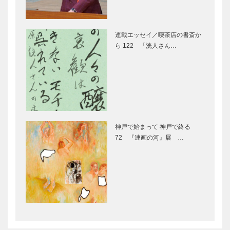
オートクチュ
トラン
ールインテリ
［KOBECCO
ア
Selection］
連載エッセイ／喫茶店の書斎か
［KOBECCO
ら 122 「洸人さん…
マイスター大
マキシン｜帽
Select…
学堂｜メガネ
子専門店
［KOBECCO
［KOBECCO
Selection］
Selection］
ALEX｜トー
フラウコウベ
タルビューテ
｜ジュエリー
神戸で始まって 神戸で終る
ィーサロン
&アクセサリ
72 『連画の河』展 …
［KOBECCO
ー
Selection］
［KOBECCO
Selecti…
STUDIO
㊎柴田音吉洋
KIICHI｜革小
服店｜ハンド
物
メイド注文紳
［KOBECCO
士服
Selection］
［KOBECCO
Selection］
ゴンチャロフ
ノースウッズ