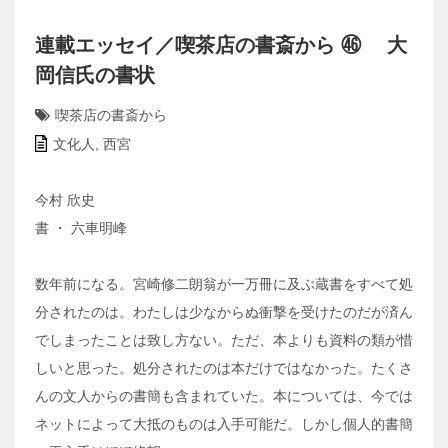
連載エッセイ／喫茶店の書斎から ㊻ 大
岡信氏の書状
喫茶店の書斎から
文化人
,
西宮
今村 欣史
書 ・ 六車明峰
数年前になる。宮崎修二朗翁が一万冊に及ぶ蔵書をすべて処
分されたのは。わたしは少なからぬ衝撃を受けたのだが済ん
でしまったことは致し方ない。ただ、本よりも資料の類が惜
しいと思った。処分されたのは本だけではなかった。たくさ
んの文人からの書簡も含まれていた。本については、今では
ネットによって大抵のものは入手可能だ。しかし個人的書簡