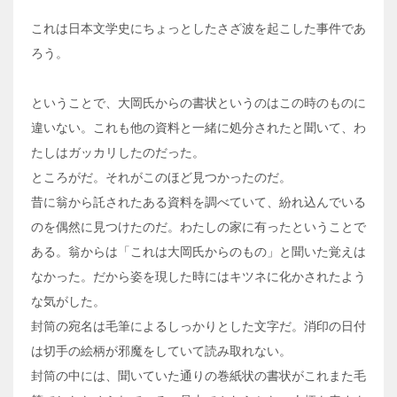
これは日本文学史にちょっとしたさざ波を起こした事件であ
ろう。
ということで、大岡氏からの書状というのはこの時のものに
違いない。これも他の資料と一緒に処分されたと聞いて、わ
たしはガッカリしたのだった。
ところがだ。それがこのほど見つかったのだ。
昔に翁から託されたある資料を調べていて、紛れ込んでいる
のを偶然に見つけたのだ。わたしの家に有ったということで
ある。翁からは「これは大岡氏からのもの」と聞いた覚えは
なかった。だから姿を現した時にはキツネに化かされたよう
な気がした。
封筒の宛名は毛筆によるしっかりとした文字だ。消印の日付
は切手の絵柄が邪魔をしていて読み取れない。
封筒の中には、聞いていた通りの巻紙状の書状がこれまた毛