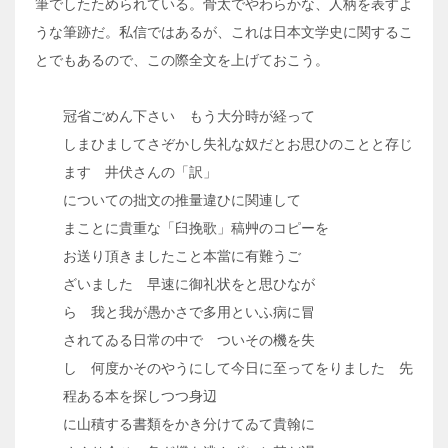
筆でしたためられている。骨太でやわらかな、人柄を表すよ
うな筆跡だ。私信ではあるが、これは日本文学史に関するこ
とでもあるので、この際全文を上げておこう。
冠省ごめん下さい もう大分時が経って
しまひましてさぞかし失礼な奴だとお思ひのことと存じ
ます 井伏さんの「訳」
についての拙文の推量違ひに関連して
まことに貴重な「臼挽歌」稿艸のコピーを
お送り頂きましたこと本當に有難うご
ざいました 早速に御礼状をと思ひなが
ら 我と我が愚かさで多用といふ病に冒
されてゐる日常の中で ついその機を失
し 何度かそのやうにして今日に至ってをりました 先
程ある本を探しつつ身辺
に山積する書類をかき分けてゐて貴翰に