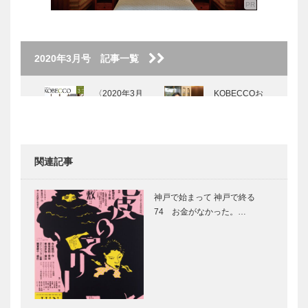
2020年3月号 記事一覧
〈2020年3月
KOBECCOお
号〉
店訪問｜神戸
ポートピアホ
テル 神戸串
あげ SAKU
関連記事
パンヲカタ
パンヲカタ
ル 浅香さん
ル 浅香さん
神戸で始まって 神戸で終る
と歩く ｜ パ
と歩く ｜ パ
74 お金がなかった。…
ンさんぽ ｜
ンさんぽ ｜
Vol.23
Vol.22 オン
FREUNDL…
コーアンマ…
明日あたりは
Tadanori
きっと春｜作
Yokoo｜神戸
詞家・ミュー
で始まって
ジシャン 松
神戸で終る