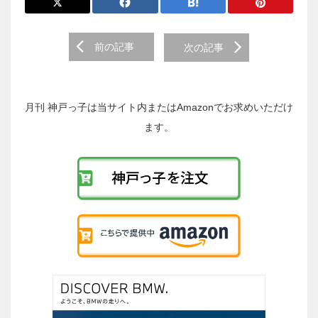
前
前の記事
次の記事
後
の
投
稿
月刊 神戸っ子は当サイト内またはAmazonでお求めいただけ
へ
ます。
の
リ
ン
ク