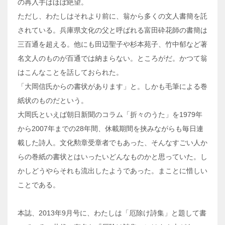
の再入手はほぼ絶望。
ただし、わたしはそれより前に、翁から多くの文人書簡を託
されている。兵庫県文化の父と呼ばれる富田砕花師の書簡は
三百通を超える。他にも田辺聖子や杉本苑子、竹中郁など著
名文人のものが百通では納まらない。ところがだ。かつて翁
はこんなことを話しておられた。
「大岡信氏からの書状があります」と。しかも毛筆による巻
紙状のものだという。
大岡氏といえば朝日新聞のコラム「折々のうた」を1979年
から2007年までの28年間、休載期間を挟みながらも毎日連
載した詩人。文化勲章受章者でもあった、そんなすごい人か
らの巻紙の書状とはいったいどんなものかと思っていた。し
かしどうやらそれも流出したようであった。まことに惜しい
ことである。
本誌、2013年9月号に、わたしは「厄除け詩集」と題して書