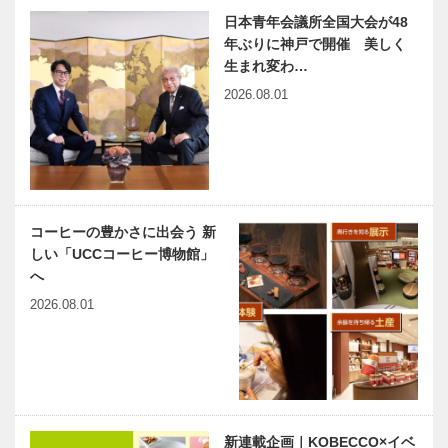
島特集
日本青年会議所全国大会が48
年ぶりに神戸で開催 美しく
国際ソロプチ
スイミング業
ミスト神戸
界の風雲児が
生まれ変わ…
第44回 チ
流水プールで
2026.08.01
ャリティバザ
改革に挑む！
ー
harmony（は
神戸のカクシ
ーもにぃ）
ボタン 第七
Vol.25 「妻
十五回 「和
が願った最期
しょくや 佳
コーヒーの豊かさに出会う 新
の七日間」の
肴」
しい「UCCコーヒー博物館」
詩
へ
連載エッセイ
笑って、泣い
／喫茶店の書
て、心にしみ
2026.08.01
斎から ㊻
る 『完本 コ
大岡信氏の書
ーヒーカップ
状
の耳』 阪神
沿線 喫茶店
女子ラグビー
「輪」…
チーム「神戸
ファストジャ
新連載企画｜KOBECCO×イベ