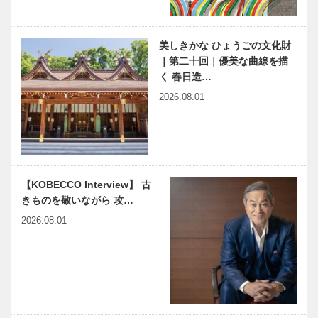
ンター」オー
縁の下の力持
星付きレスト
プン！
ち 第20
ランシェフの
回 神戸大学
フルコースを
美しきかな ひょうごの文化財
医学部附属病
楽しみながら
｜第二十回｜優美な曲線を描
院 栄養管理
ワンポイント
く 春日造…
部
フォトレッス
2026.08.01
神戸いちごコ
カワムラの＂
ン
レクション
神戸ビーフ＂
2020 ～いち
への思い
ご畑の甘い夢
Vol. 07
～
兵庫県立横尾
KOBECCOア
【KOBECCO Interview】 古
救急病院展｜
ーカイブ 映
きものを敬いながら 攻…
横尾忠則の肉
画評論家 淀
2026.08.01
体と生活・創
川 長治
作との関係を
探る
淡路島国営明
あわじ花さじ
石海峡公園｜
き｜春到来
春到来 淡路
淡路島の旅｜
島の旅｜淡路
淡路島特集