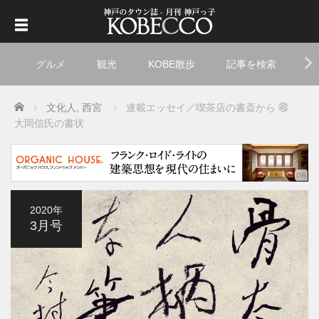
グルメ
観光
KOBE散歩
記事を検索
ト
Home
文化人
,
西宮
連載エッセイ／喫茶店の書斎から ㊻
大岡信氏の書状
2020年
3月号