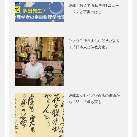
本 隆さん
②
連載 教えて 多田先生! ニュー
トリノと宇宙のはじ…
GLION
Mercedes-
MUSEUM 名
AMG A 35
車との出会い
4MATIC
vol.1
Edition1で走
る 猪名川…
ひょうご神戸まちかど学だより
｜「日本人と仏教文化」…
無二の存在、
SAVOY北野
無上の快哉
坂｜Days of
マセラティを
Wine and
神戸で
Roses
永田良介商店
北野ガーデン
｜オーダーメ
｜フレンチレ
連載エッセイ／喫茶店の書斎か
イド家具
ストラン
ら 123 「虚も実も…
［KOBECCO
［KOBECCO
Selection］
Selection］
トアロードデ
ガゼボ｜イン
リカテッセン
テリアショッ
｜デリカ
プ