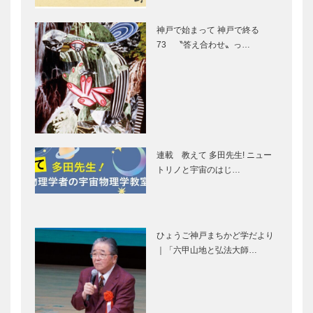
［KOBECCO
［KOBECCO
Selection］
Selection］
神戸で始まって 神戸で終る
73 〝答え合わせ〟っ…
ボックサン｜
Hair&Face
神戸洋藝菓子
Elizabeth｜
［KOBECCO
ヘアサロン
Selection］
［KOBECCO
S…
らくだ洋靴店
ブティック
三宮本店｜セ
セリザワ｜婦
連載 教えて 多田先生! ニュー
ミオーダーパ
人服
トリノと宇宙のはじ…
ンプス
［KOBECCO
［KOBECCO
Selection］
Selection…
御菓子司 常
THE
盤堂｜和菓子
SORAKUEN
ひょうご神戸まちかど学だより
［KOBECCO
｜レストラ
｜「六甲山地と弘法大師…
Selection］
ン/パーテ
ィ、カフェ/
ウェディング
神戸御影メゾ
北野クラブ｜
［KOBEC…
ンデコール｜
フレンチレス