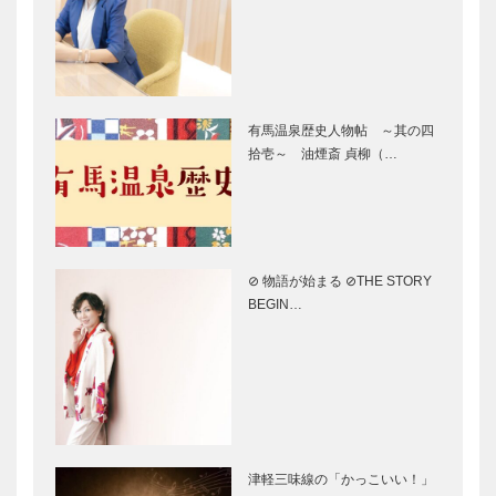
回
の二十四】
発信！デザイ
第42回 神戸
ン都市 ビジ
まつり
有馬温泉歴史人物帖 ～其の四
ュアルデザイ
拾壱～ 油煙斎 貞柳（…
ンで人とアー
トをつなぐ
KOBE おでか
KOBEおでか
け情報(1) ～
け情報(2)
みどりの風に
六甲オルゴー
⊘ 物語が始まる ⊘THE STORY
ふかれながら
ルミュージア
BEGIN…
～
ム
KOBEおでか
KOBEおでか
け情報(3)
け情報(4)
神戸市立六甲
神戸市立森林
山牧場
植物園
KOBEおでか
KOBEおでか
津軽三味線の「かっこいい！」