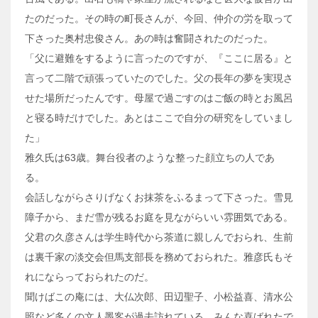
たのだった。その時の町長さんが、今回、仲介の労を取って
下さった奥村忠俊さん。あの時は奮闘されたのだった。
「父に避難をするように言ったのですが、『ここに居る』と
言って二階で頑張っていたのでした。父の長年の夢を実現さ
せた場所だったんです。母屋で過ごすのはご飯の時とお風呂
と寝る時だけでした。あとはここで自分の研究をしていまし
た」
雅久氏は63歳。舞台役者のような整った顔立ちの人であ
る。
会話しながらさりげなくお抹茶をふるまって下さった。雪見
障子から、まだ雪が残るお庭を見ながらいい雰囲気である。
父君の久彦さんは学生時代から茶道に親しんでおられ、生前
は裏千家の淡交会但馬支部長を務めておられた。雅彦氏もそ
れにならっておられたのだ。
聞けばこの庵には、大仏次郎、田辺聖子、小松益喜、清水公
照など多くの文人墨客が過去訪れている。みんな喜ばれたで