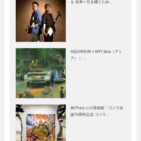
け情報(5)
け情報(6)
を 未来へ引き継ぐため…
自然体感展望
阪神・淡路大
台 六甲枝垂
震災記念 人
れ
と防災未来セ
ンター
KOBEおでか
KOBEおでか
け情報(7)
け情報(8)
神戸市立王子
神戸市立須磨
動物園
離宮公園
AQUARIUM × ART átoa（アト
ア）｜…
KOBEおでか
KOBEおでか
け情報(9)
け情報(10)
神戸市立須磨
兵庫県立フラ
水族園
ワーセンター
KOBEおでか
KOBEおでか
神戸ゆかりの美術館「ゴジラ生
け情報(11)
け情報(12)
誕70周年記念 ゴジラ…
KOBE de 清
ホテルオーク
盛2012 ド
ラ神戸
ラマ館・歴史
館