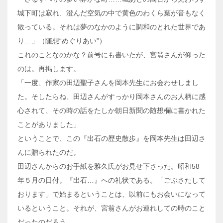
城下町は寂れ、澄んだ空気の中で黄色のわくら葉が音もなく
散っている。それは夢のなかのように調和のとれた世界であ
り…」（随想“めぐりあい”）
これのことなのかな？前号にも書いたが、宮翁さんが仰った
のは。再掲します。
「一度、作家の田辺聖子さんを岡本先生にお会わせしまし
た。そしたらね、田辺さんがすっかり岡本さんのお人柄に感
心されて、その時の話をたしか朝日新聞の随想欄に書かれた
ことがありました」
ということで、この『出石の歴史散歩』を岡本先生は田辺さ
んに贈られたのだ。
田辺さんからのお手紙を雅久氏がお見せ下さった。昭和58
年５月の日付。『出石…』への礼状である。「ごぶさたして
おります」で始まるということは、以前にもお会いになって
いるということ。それが、宮翁さんがお連れしての時のこと
だったのだろう。