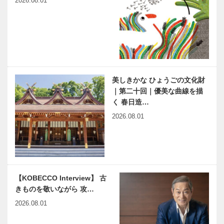
2026.08.01
神戸市医師会
すこやかに生
公開講座 く
きる〜関西の
らしと健康
活動訪問
56
草葉達也の神
神戸鉄人伝
美しきかな ひょうごの文化財
戸物語
（こうべくろ
｜第二十回｜優美な曲線を描
がねびとで
く 春日造…
ん） 芸術家
2026.08.01
女星編 第
28回
里親ケースワ
KOBEアスリ
ーカーの
ートドリー
〝ちょっとい
ム! 子どもた
い お話〟
ちの未来への
メッセージ
【KOBECCO Interview】 古
29
きものを敬いながら 攻…
関西の地球人
浮世絵にみ
る 神戸ゆか
2026.08.01
りの「平清
盛」 第5回