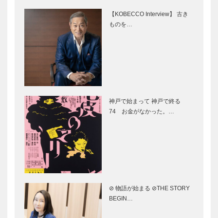
して
【KOBECCO Interview】 古き
ものを…
もっと知りた
「お届けしま
い西神インダ
す」 地域へ
ストリアルパ
元気と健康を
ーク
こだわりの神
人間的開花を
戸ビーフ
めざして
神戸で始まって 神戸で終る
74 お金がなかった。…
元気を出し
地域に元気を
て、チャンス
発信
をつかもう！
⊘ 物語が始まる ⊘THE STORY
湯けむり便
桂 吉弥の今
BEGIN…
り 連載第2
も青春 【其