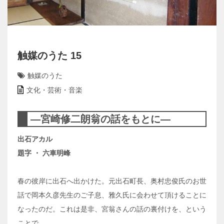
触媒のうた 15
触媒のうた
文化・芸術・音楽
―宮崎修二朗翁の話をもとに―
出石アカル
題字 ・ 六車明峰
春の彼岸に出石へ出かけた。元出石町長、奥村忠俊氏のお世
話で岡本久彦先生のご子息、雅久氏に会わせて頂けることに
なったのだ。これは是非、宮翁さんの話の裏付けを、という
ことで。