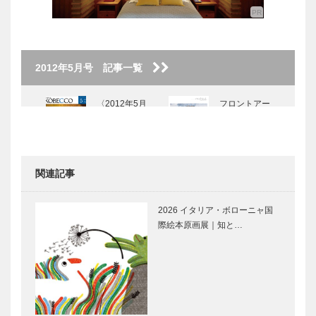
2012年5月号 記事一覧
〈2012年5月
フロントアー
号〉
ト
関連記事
特集 ー扉
新・日本型食
元気を食べる
生活を めざ
2026 イタリア・ボローニャ国
して
際絵本原画展｜知と…
アジアの中で
〝うっとこ〟
最も信頼され
のうまいもん
る食肉加工メ
ーカーをめざ