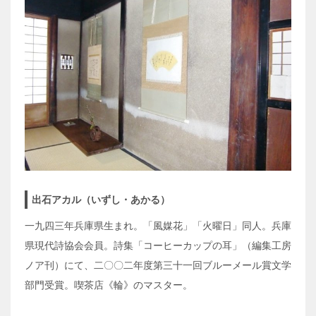
出石アカル（いずし・あかる）
一九四三年兵庫県生まれ。「風媒花」「火曜日」同人。兵庫
県現代詩協会会員。詩集「コーヒーカップの耳」（編集工房
ノア刊）にて、二〇〇二年度第三十一回ブルーメール賞文学
部門受賞。喫茶店《輪》のマスター。