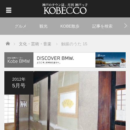
グルメ
観光
KOBE散歩
記事を検索
ト
Home
文化・芸術・音楽
触媒のうた 15
2012年
5月号