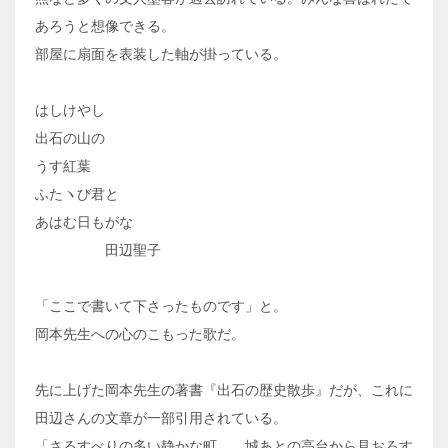
あろうと想像できる。
部屋に扇面を表装した軸が掛っている。
はしけやし
出石の山の
うす紅葉
ふたヽび君と
あはむ日もがな
田辺聖子
「ここで書いて下さったものです」と。
岡本先生への心のこもった歌だ。
先に上げた岡本先生の著書『出石の歴史散歩』だが、これに
田辺さんの文章が一部引用されている。
「さるすべりの多い静かな町……城あとの高台から見おろす