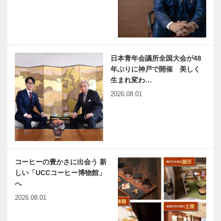
［海船港（ウ
触媒のうた
ミ フネ ミナ
15
ト）］ライン
日本青年会議所全国大会が48
河クルーズ⑤
古城渓谷クル
年ぶりに神戸で開催 美しく
ーズ（その
生まれ変わ…
耳より
１）
2026.08.01
KOBE 但馬
牛専門店レス
トラン「あし
や竹園」 ４
月１日にリニ
ューアルオ
ー…
コーヒーの豊かさに出会う 新
しい「UCCコーヒー博物館」
へ
2026.08.01