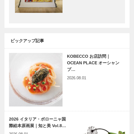
KOBEおでか
KOBEおでか
け情報(13)
け情報(14)
神戸メリケン
平清盛の足跡
パーク オリ
をめぐる
エンタルホテ
ル
神戸 旧居留
フェリシモ
ピックアップ記事
地ものがた
神戸学校5月
り Vol.8
KOBECCO お店訪問｜
OCEAN PLACE オーシャン
プ…
旧居留地 地図
田辺眞人のま
2026.08.01
っこと！ラジ
オ人物事典
「神戸っ子出
張版」5
老い盛 廣瀬
みんなの医療
忠子さん
社会学 第十
2026 イタリア・ボローニャ国
七回
際絵本原画展｜知と美 Vol.8…