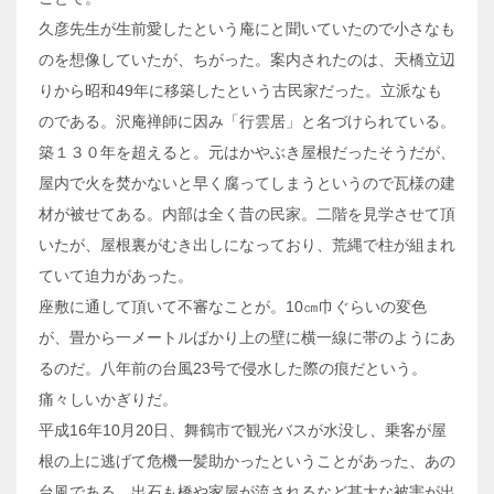
久彦先生が生前愛したという庵にと聞いていたので小さなも
のを想像していたが、ちがった。案内されたのは、天橋立辺
りから昭和49年に移築したという古民家だった。立派なも
のである。沢庵禅師に因み「行雲居」と名づけられている。
築１３０年を超えると。元はかやぶき屋根だったそうだが、
屋内で火を焚かないと早く腐ってしまうというので瓦様の建
材が被せてある。内部は全く昔の民家。二階を見学させて頂
いたが、屋根裏がむき出しになっており、荒縄で柱が組まれ
ていて迫力があった。
座敷に通して頂いて不審なことが。10㎝巾ぐらいの変色
が、畳から一メートルばかり上の壁に横一線に帯のようにあ
るのだ。八年前の台風23号で侵水した際の痕だという。
痛々しいかぎりだ。
平成16年10月20日、舞鶴市で観光バスが水没し、乗客が屋
根の上に逃げて危機一髪助かったということがあった、あの
台風である。出石も橋や家屋が流されるなど甚大な被害が出