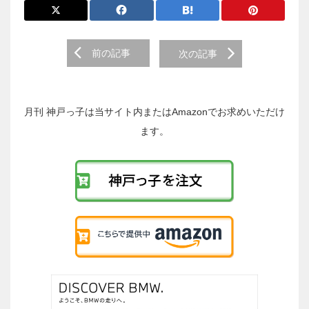
前
前の記事
次の記事
後
の
投
稿
月刊 神戸っ子は当サイト内またはAmazonでお求めいただけ
へ
ます。
の
リ
ン
ク