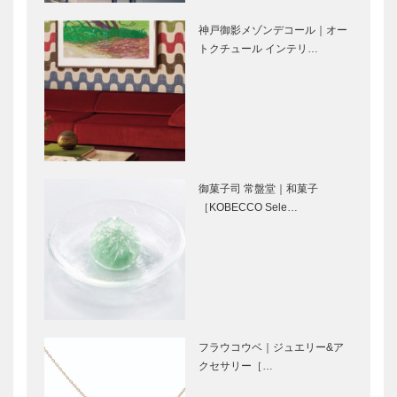
BBQ
話を聞きなが
神戸御影メゾンデコール｜オー
ら試食する
企画から販
STUDIO
トクチュール インテリ…
「幸福の…
売、食育ま
KIICHI｜革小
で。夢をつな
物
げるプロジェ
［KOBECCO
クト｜第5回
Selection］
ドリーム豚饅
神戸御影メゾ
永田良介商店
プロジェク
ンデコール｜
｜オーダーメ
ト…
オートクチュ
イド家具
御菓子司 常盤堂｜和菓子
ール インテ
［KOBECCO
［KOBECCO Sele…
リア
Selection］
［KOBECCO
il
フラウコウベ
Selec…
Quadrifoglio
｜ジュエリー
（クアドリフ
&アクセサリ
ォリオ）｜ビ
ー
スポークシュ
［KOBECCO
ーズ
Selecti…
フラウコウベ｜ジュエリー&ア
マイスター大
御菓子司 常
［KOB…
クセサリー［…
学堂｜メガネ
盤堂｜和菓子
［KOBECCO
［KOBECCO