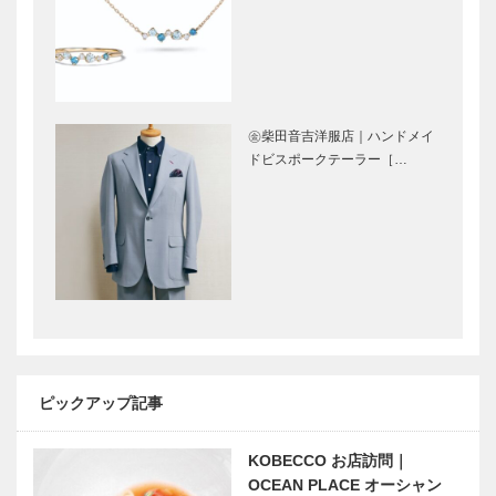
Selection］
Selection］
㊎柴田音吉洋
マキシン｜帽
服店｜ハンド
子専門店
メイドビスポ
［KOBECCO
㊎柴田音吉洋服店｜ハンドメイ
ークテーラー
Selection］
ドビスポークテーラー［…
［KOBECCO
Select…
ゴンチャロフ
アレックス｜
製菓｜洋菓子
トータル ビ
［KOBECCO
ューティーサ
Selection］
ロン
［KOBECCO
Selection］
ボックサン｜
トアロードデ
神戸洋藝菓子
リカテッセン
［KOBECCO
｜デリカ
ピックアップ記事
Selection］
［KOBECCO
Selection］
KOBECCO お店訪問｜
神戸で始まっ
ビフテキのカ
OCEAN PLACE オーシャン