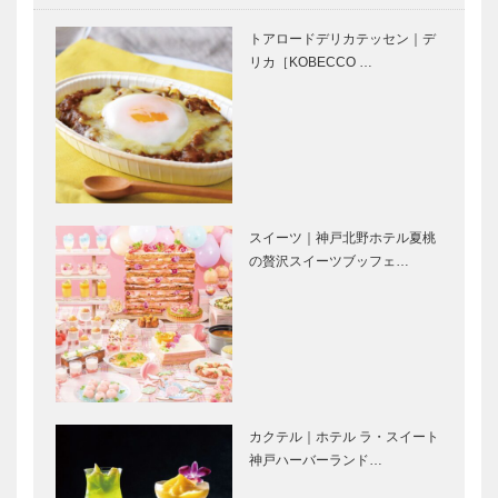
KOBECCO
今冬の宴会イ
お店訪問｜祥
チオシ！｜バ
トアロードデリカテッセン｜デ
龍別邸 金龍
ーやサウナ完
リカ［KOBECCO …
ハウス
備の秘めやか
な隠れ家「金
龍ハウス」の
美しきかな
⊘ 物語が始
新・宴会…
ひょうごの文
まる ⊘THE
化財｜聖徳太
STORY
子ゆかり県内
BEGINS –
最古の木造建
vol.61 ■ 女
スイーツ｜神戸北野ホテル夏桃
築物｜第十二
優…
の贅沢スイーツブッフェ…
ブロードウェ
KOBECCOス
回 刀田…
イの大ヒッ
ペシャルイン
ト・コメデ
タビュー｜
ィ ミュージ
『故郷の神戸
カル『サムシ
に勝利で恩返
ング・ロッテ
しを… 拳に
＜特集＞お守
＜特集＞お守
ン！』待望
誓った…
りや御朱印が
りや御朱印が
の…
カクテル｜ホテル ラ・スイート
人気の神社・
人気の神社・
神戸ハーバーランド…
お寺特集 -
お寺特集｜生
扉-
田神社