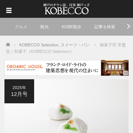
グルメ
観光
KOBE散歩
記事を検索
ト
Home
KOBECCO Selection
,
スイーツ・パン
御菓子司 常盤
堂｜和菓子［KOBECCO Selection］
2025年
12月号