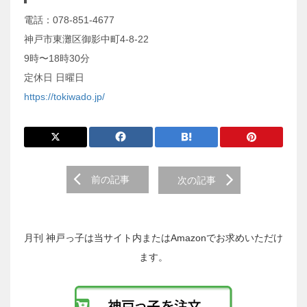
電話：078-851-4677
神戸市東灘区御影中町4-8-22
9時〜18時30分
定休日 日曜日
https://tokiwado.jp/
前
前の記事
次の記事
後
の
投
稿
月刊 神戸っ子は当サイト内またはAmazonでお求めいただけ
へ
ます。
の
リ
ン