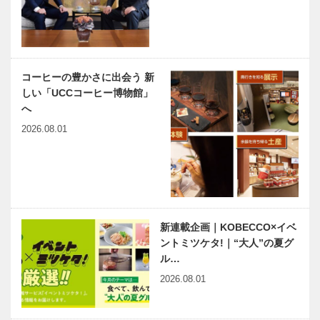
たかかげ）
ベトナム元気
15…
X躍動するア
ジア 第24回
｜「記憶の風
コーヒーの豊かさに出会う 新
景」―投機対
しい「UCCコーヒー博物館」
象となるベト
へ
ナム絵…
2026.08.01
新連載企画｜KOBECCO×イベ
ントミツケタ!｜“大人”の夏グ
ル…
2026.08.01