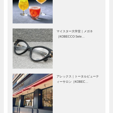
＜特集＞お守
＜特集＞お守
りや御朱印が
りや御朱印が
人気の神社・
人気の神社・
お寺特集｜湊
お寺特集｜長
川神社 ＜楠
田神社
マイスター大学堂｜メガネ
公（なんこ
＜特集＞お守
＜特集＞お守
［KOBECCO Sele…
う）さん＞…
りや御朱印が
りや御朱印が
人気の神社・
人気の神社・
お寺特集｜北
お寺特集｜柳
野天満神社
原蛭子（やな
ぎわらひる
＜特集＞お守
神戸の人気フ
こ）神社
りや御朱印が
ードイベント
アレックス｜トータルビューテ
人気の神社・
で神戸の洋食
ィーサロン［KOBEC…
お寺特集｜温
を広くPR！
泉寺
今冬の宴会イ
ストーリーま
チオシ！｜神
で美味しさ全
戸の先端で楽
開！ バイヤ
しむ大人の
ー直伝チョコ