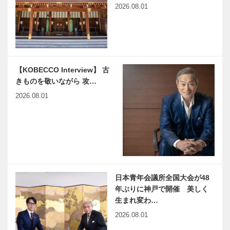
建築構造 イ
兵庫県医師会
クリエイ…
2026.08.01
ンサイト｜
の「みんなの
Chapter 2
医療社会学」
冨永家住宅
第171回
神大病院の魅
出会いと学びの旅から
【KOBECCO Interview】 古
力はココだ！
Vol.24
きものを敬いながら 攻…
Vol.49 神戸
大学医学部附
2026.08.01
属病院 腎臓
内科 後藤
神戸のカクシ
連載エッセイ
俊…
ボタン 第
／喫茶店の書
144回 地元
斎から 115
にまつわる妖
「おいでます
怪・UMA・
よね」
生物の謎を探
日本青年会議所全国大会が48
今月の映画
有馬温泉歴史
る！！ …
年ぶりに神戸で開催 美しく
人物帖 ～其
生まれ変わ…
の参拾参～
2026.08.01
小早川 隆景
（こばやかわ