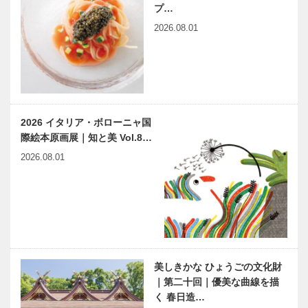
て 神戸で終
ワムラで〝本
プ…
る 66
物〟の神戸ビ
2026.08.01
ーフを心ゆく
まで
連載 教えて
神戸マツダフ
多田先生! ニ
ァンフェスタ
ュートリノと
2025（KOB
宇宙のはじま
E MAZDA
2026 イタリア・ボローニャ国
り｜〜第30
Fan Festa）
際絵本原画展｜知と美 Vol.8…
回〜
｜ア…
神戸JC「若
「食と農
2026.08.01
い力で育む未
078」プレオ
来 ～Building
ープンセレモ
the Future!!
ニー開催
～」
出待ちしても
神戸偉人伝外伝 ～知られ
いいですか？
ざる偉業～ （68）後編
｜第12回｜
山田風太郎
美しきかな ひょうごの文化財
「好き」が仕
｜第二十回｜優美な曲線を描
事！！ 異彩
く 春日造…
を放つマルチ