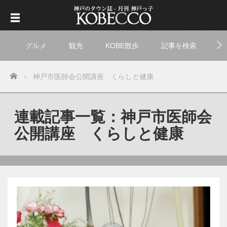
グルメ
観光
KOBE散歩
記事を検索
ト
Home
神戸市医師会公開講座 くらしと健康
連載記事一覧：神戸市医師会
公開講座 くらしと健康