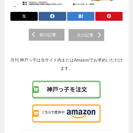
前
前の記事
次の記事
後
の
投
稿
月刊 神戸っ子は当サイト内またはAmazonでお求めいただけ
へ
ます。
の
リ
ン
ク