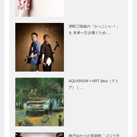
交流＆社会貢
回
献 ～ISSO
Internation…
草葉達也の神
神戸鉄人伝（こうべくろが
津軽三味線の「かっこいい！」
戸物語
ねびとでん） 特別インタ
を 未来へ引き継ぐため…
ビュー 第52回
第二回 兵庫
触媒のうた
ゆかりの伝説
38
浮世絵
AQUARIUM × ART átoa（アト
ア）｜…
耳より
KOBE 定年
後に本気デビ
ュー！熱い
60年代ライ
ブ「Café de
神戸ゆかりの美術館「ゴジラ生
佛蘭西…