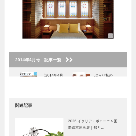
2014年4月号 記事一覧
〈2014年4月
ぶらり私の
号〉
KOBE散歩
Vol.15
関連記事
インフィオラータこうべ
クリエイティ
2014
ブに生きる
2026 イタリア・ボローニャ国
際絵本原画展｜知と…