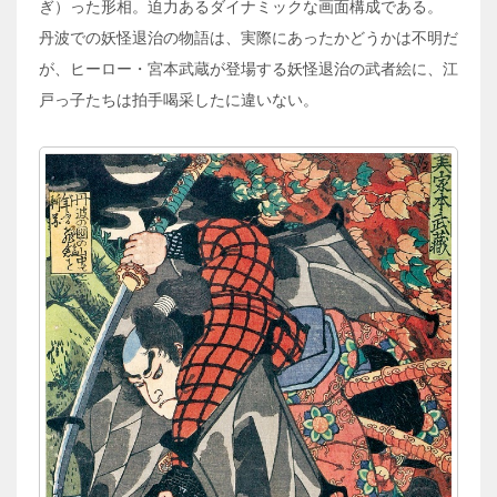
ぎ）った形相。迫力あるダイナミックな画面構成である。
丹波での妖怪退治の物語は、実際にあったかどうかは不明だ
が、ヒーロー・宮本武蔵が登場する妖怪退治の武者絵に、江
戸っ子たちは拍手喝采したに違いない。