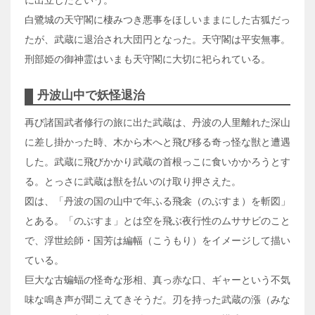
白鷺城の天守閣に棲みつき悪事をほしいままにした古狐だっ
たが、武蔵に退治され大団円となった。天守閣は平安無事。
刑部姫の御神霊はいまも天守閣に大切に祀られている。
丹波山中で妖怪退治
再び諸国武者修行の旅に出た武蔵は、丹波の人里離れた深山
に差し掛かった時、木から木へと飛び移る奇っ怪な獣と遭遇
した。武蔵に飛びかかり武蔵の首根っこに食いかかろうとす
る。とっさに武蔵は獣を払いのけ取り押さえた。
図は、「丹波の国の山中で年ふる飛衾（のぶすま）を斬図」
とある。「のぶすま」とは空を飛ぶ夜行性のムササビのこと
で、浮世絵師・国芳は編幅（こうもり）をイメージして描い
ている。
巨大な古蝙蝠の怪奇な形相、真っ赤な口、ギャーという不気
味な鳴き声が聞こえてきそうだ。刃を持った武蔵の漲（みな