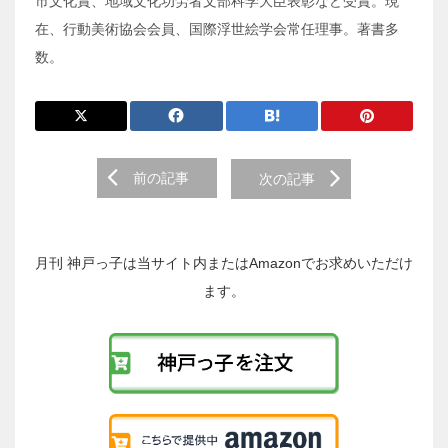
市文化賞、地域文化功労者文部科学大臣表彰など受賞。現
在、行動美術協会会員、国際浮世絵学会常任理事。著書多
数。
前
前の記事
次の記事
後
の
投
稿
月刊 神戸っ子は当サイト内またはAmazonでお求めいただけ
へ
ます。
の
リ
ン
ク