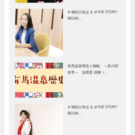
に行ってまい
「皮」編 ②
りました！
⊘ 物語が始まる ⊘THE STORY
パリの街並
みんなの医療
BEGIN…
「パサージ
社会学 第三
ュ」をイメー
十九回
ジしたクラシ
カルな複合ビ
ル PMPTビ
風さやか
［AD］志摩スペイン村 ／
ル
旅行ペンクラブ
有馬温泉歴史人物帖 ～其の四
拾壱～ 油煙斎 貞柳（…
挫折しながらも強く生き抜
KOBECCO催
く人生を描く、玉岡かおる
しもの情報
新作！
⊘ 物語が始まる ⊘THE STORY
BEGIN…
Manabi＋
神戸のカクシ
Asobiで国際
ボタン 第四