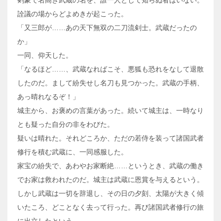
詮議の場からどよめきが起こった。
「又三郎が……あの天下無双の二刀流剣士。武蔵だったの
か」
一同、仰天した。
「なるほど……、武蔵なればこそ、悪狐も恐れをなして退散
したのだ。まして紛失せし名刀も見つかった。武蔵の手柄、
あっ晴れなるぞ！」
城主から、お褒めの言葉があった。続いて城主は、一時なり
とも疑った自分の非をわびた。
疑いは晴れた。それどころか、ただの若侍を装って諸国武者
修行を積む武蔵に、一同感服した。
家宝の紛失で、あわやお家断絶……というとき、武蔵の働き
でお家は救われたのだ。城主は武蔵に恩賞を与えるという。
しかし武蔵は一切を辞退し、その日の夕刻、太陽が大きく傾
いたころ、どことなく去って行った。再び諸国武者修行の旅
に出立したという。