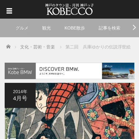
グルメ
観光
KOBE散歩
記事を検索
ト
Home
文化・芸術・音楽
第二回 兵庫ゆかりの伝説浮世絵
2014年
4月号