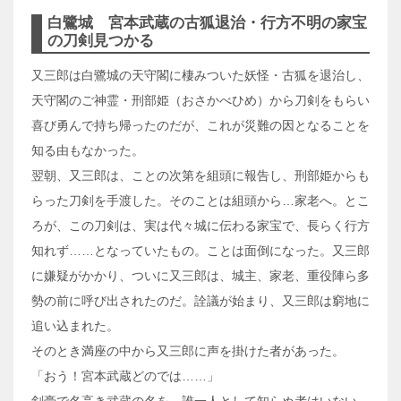
白鷺城 宮本武蔵の古狐退治・行方不明の家宝
の刀剣見つかる
又三郎は白鷺城の天守閣に棲みついた妖怪・古狐を退治し、
天守閣のご神霊・刑部姫（おさかべひめ）から刀剣をもらい
喜び勇んで持ち帰ったのだが、これが災難の因となることを
知る由もなかった。
翌朝、又三郎は、ことの次第を組頭に報告し、刑部姫からも
らった刀剣を手渡した。そのことは組頭から…家老へ。とこ
ろが、この刀剣は、実は代々城に伝わる家宝で、長らく行方
知れず……となっていたもの。ことは面倒になった。又三郎
に嫌疑がかかり、ついに又三郎は、城主、家老、重役陣ら多
勢の前に呼び出されたのだ。詮議が始まり、又三郎は窮地に
追い込まれた。
そのとき満座の中から又三郎に声を掛けた者があった。
「おう！宮本武蔵どのでは……」
剣豪で名高き武蔵の名を、誰一人として知らぬ者はいない。