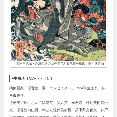
「美家本武蔵・丹波の国の山中で年ふる飛衾を斬図」歌川国芳画
■中右瑛（なかう・えい）
抽象画家。浮世絵・夢二エッセイスト。1934年生まれ、神
戸市在住。
行動美術展において奨励賞、新人賞、会友賞、行動美術賞受
賞。浮世絵内山賞、半どん現代美術賞、兵庫県文化賞、神戸