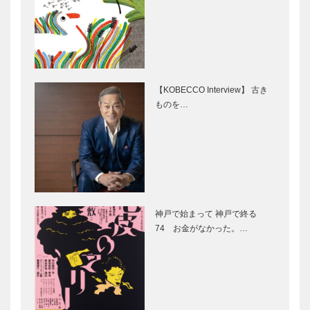
兵庫の豊かな
日本屈指の女
自然を明日
子大へ 武
へ 「アサヒ
庫川女子大学
スーパードラ
イ うまい！
【KOBECCO Interview】 古き
を明日へ！
ものを…
期待される低
フランク・ロ
」プロジ…
侵襲医療
イド・ライト
の理念を今に
受け継ぐ「自
然と調和す
る」邸宅
ディッシュウ
春の行楽に 神戸 旬のお
ー 平尾工
ィークで神戸
弁当
務…
神戸で始まって 神戸で終る
を元気に！
74 お金がなかった。…
ー 第4回神
戸ディッシュ
ウィーク
「おとな旅神
老祥記
戸」で南京町
vol.5-2 味
のぜいたく旅
のひみつ