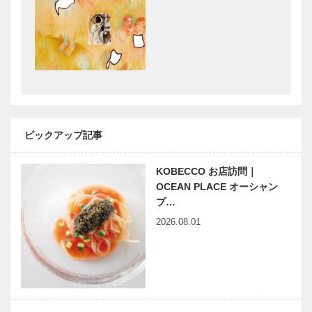
神戸靴｜
美しきかな
SPIGOLA（
ひょうごの文
スピーゴラ）
化財 | 工芸品
として鑑賞に
値する鎧兜 |
第六回 太
神戸で始まっ
大阪アジアン
山…
て 神戸で終
映画祭特別企
る 60
画 ② スペ
ピックアップ記事
シャル・イン
タビュー
KOBECCO お店訪問｜
OCEAN PLACE オーシャン
神戸ウォータ
WHISKY
プ…
ーフロント
HARBOUR
「TOTTEI
KOBE ウイ
2026.08.01
PARK 緑の
スキーハーバ
丘」 4月25日
ー 神戸
（金）竣工
ビフテキのカ
連載 教えて
ワムラで〝本
多田先生! 素
物〟の神戸ビ
粒子物理学者