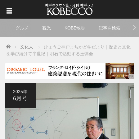
グルメ
観光
KOBE散歩
記事を検索
ト
Home
文化人
ひょうご神戸まちかど学だより｜歴史と文化
を学び続けて半世紀｜明石で活動する玉藻会
2025年
6月号