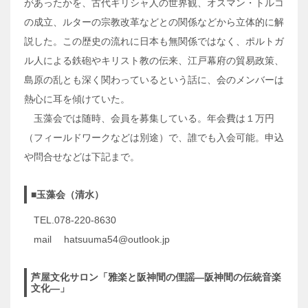
があったかを、古代ギリシャ人の世界観、オスマン・トルコ
の成立、ルターの宗教改革などとの関係などから立体的に解
説した。この歴史の流れに日本も無関係ではなく、ポルトガ
ル人による鉄砲やキリスト教の伝来、江戸幕府の貿易政策、
島原の乱とも深く関わっているという話に、会のメンバーは
熱心に耳を傾けていた。
玉藻会では随時、会員を募集している。年会費は１万円
（フィールドワークなどは別途）で、誰でも入会可能。申込
や問合せなどは下記まで。
■玉藻会（清水）
TEL.078-220-8630
mail hatsuuma54@outlook.jp
芦屋文化サロン「雅楽と阪神間の俚謡―阪神間の伝統音楽
文化―」