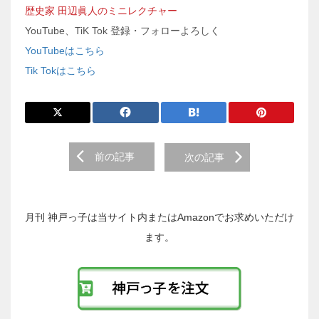
歴史家 田辺眞人のミニレクチャー
YouTube、TiK Tok 登録・フォローよろしく
YouTubeはこちら
Tik Tokはこちら
前
前の記事
次の記事
後
の
投
稿
月刊 神戸っ子は当サイト内またはAmazonでお求めいただけ
へ
ます。
の
リ
ン
ク