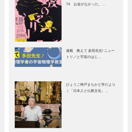
Restaurant
STORY
74 お金がなかった。…
Rokumei
BEGINS –
saryu （レ
vol.55 落語
ス…
家桂…
城田優が思
HYOGO産を
う、LOVE
世界に発信す
&PEACE
る プロジェ
VOL.3
クト2025｜
【特集】ひょ
連載 教えて 多田先生! ニュー
うご国｜扉
トリノと宇宙のはじ…
オープニング
展示に参加し
セレモニー｜
た21産地｜
開会式 鏡開
【特集】ひょ
き｜【特集】
うご国
ひょうご国
ひょうご神戸まちかど学だより
｜「日本人と仏教文化」…
コラボレーシ
ワークショッ
ョン作品の展
プ｜【特集】
示｜【特集】
ひょうご国
ひょうご国
実演・セミナ
振る舞い酒・