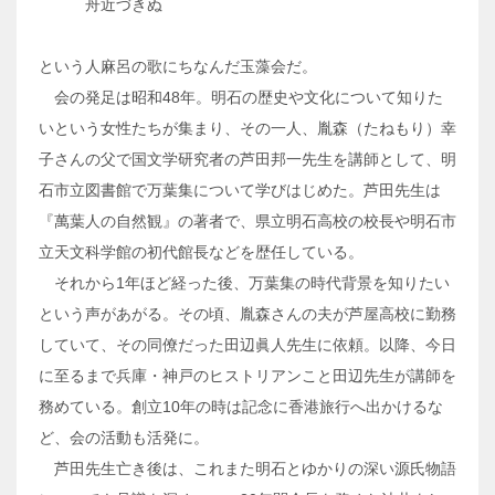
舟近づきぬ
という人麻呂の歌にちなんだ玉藻会だ。
会の発足は昭和48年。明石の歴史や文化について知りた
いという女性たちが集まり、その一人、胤森（たねもり）幸
子さんの父で国文学研究者の芦田邦一先生を講師として、明
石市立図書館で万葉集について学びはじめた。芦田先生は
『萬葉人の自然観』の著者で、県立明石高校の校長や明石市
立天文科学館の初代館長などを歴任している。
それから1年ほど経った後、万葉集の時代背景を知りたい
という声があがる。その頃、胤森さんの夫が芦屋高校に勤務
していて、その同僚だった田辺眞人先生に依頼。以降、今日
に至るまで兵庫・神戸のヒストリアンこと田辺先生が講師を
務めている。創立10年の時は記念に香港旅行へ出かけるな
ど、会の活動も活発に。
芦田先生亡き後は、これまた明石とゆかりの深い源氏物語