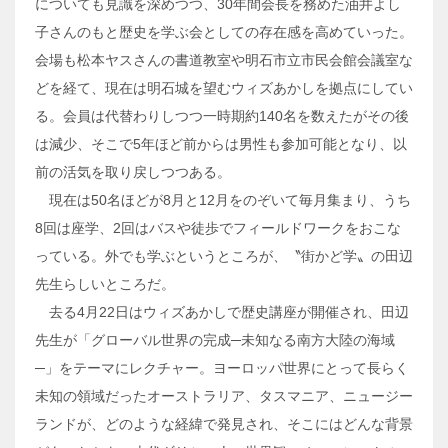
についても見識を深めつつ、30年間会長を務めた油井よし
子さんのもと歴史を学ぶ会としての存在感を高めていった。
会場も松本ヤスさんの書道教室や明石市立市民会館会議室な
どを経て、現在は明石城を望むウィズあかしを拠点にしてい
る。会員は代替わりしつつ一時期約140名を数えたがその後
は減少、そこで5年ほど前からは男性も参加可能となり、以
前の活気を取り戻しつつある。
現在は50名ほどが8月と12月をのぞいて毎月集まり、うち
8回は座学、2回はバスや徒歩でフィールドワークをおこな
っている。外でも学ぶというところが、〝街かど学〟の田辺
先生らしいところだ。
去る4月22日はウィズあかしで歴史講座が開催され、田辺
先生が「グローバル世界の完成─未知なる南方大陸の海域
─」をテーマにレクチャー。ヨーロッパ世界にとって長らく
未知の領域だったオーストラリア、タスマニア、ニュージー
ランドが、どのような経緯で発見され、そこにはどんな背景