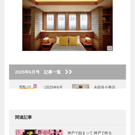
2025年6月号 記事一覧
〈2025年6月
永田良介商店
号〉
｜オーダーメ
イド家具
［KOBECCO
Selection］
関連記事
KOBECCOお
⊘ 物語が始
店訪問｜
まる ⊘THE
神戸で始まって 神戸で終る