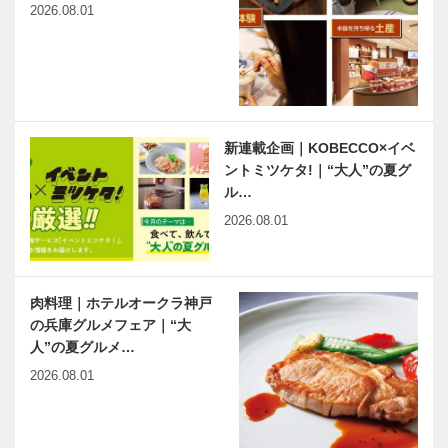
人物帖 ～其
2026.08.01
の弐拾七～
田中 芳男
（たなか よ
しお）
ベトナム元気
出待ちしても
1838～19…
X躍動するア
いいですか？
ジア 第18回
｜第6回｜海
新連載企画｜KOBECCO×イベ
｜ディエンビ
風と人の優し
ントミツケタ!｜“大人”の夏グ
エンフーを訪
さに触れる街
ル…
問―ベトナム
2026.08.01
企業の…
肉料理｜ホテルオークラ神戸
の兵庫グルメフェア｜“大
人”の夏グルメ…
2026.08.01