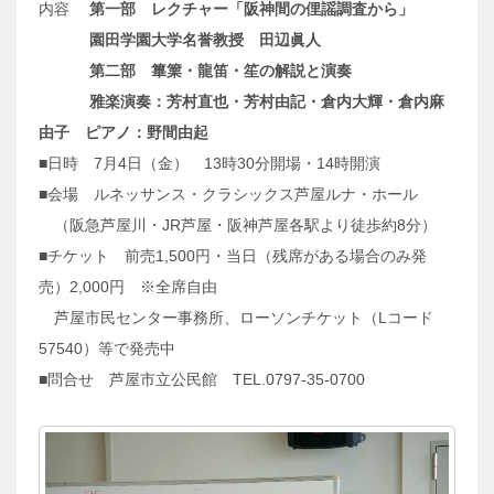
内容
第一部 レクチャー「阪神間の俚謡調査から」
園田学園大学名誉教授 田辺眞人
第二部 篳篥・龍笛・笙の解説と演奏
雅楽演奏：芳村直也・芳村由記・倉内大輝・倉内麻
由子 ピアノ：野間由起
■日時 7月4日（金） 13時30分開場・14時開演
■会場 ルネッサンス・クラシックス芦屋ルナ・ホール
（阪急芦屋川・JR芦屋・阪神芦屋各駅より徒歩約8分）
■チケット 前売1,500円・当日（残席がある場合のみ発
売）2,000円 ※全席自由
芦屋市民センター事務所、ローソンチケット（Lコード
57540）等で発売中
■問合せ 芦屋市立公民館 TEL.0797-35-0700