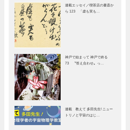
ー｜【特集】
洋菓子等の配
連載エッセイ／喫茶店の書斎か
ひょうご国
布｜【特集】
ら 123 「虚も実も…
ひょうご国
神戸御影メゾ
ガゼボ｜イン
ンデコール｜
テリアショッ
オートクチュ
プ
ールインテリ
［KOBECCO
ア
Selection］
神戸で始まって 神戸で終る
［KOBECCO
73 〝答え合わせ〟っ…
il
御菓子司 常
Select…
Quadrifoglio
盤堂｜和菓子
（クアドリフ
［KOBECCO
ォリオ）｜ビ
Selection］
スポークシュ
ーズ
L’AVENUE｜
ボックサン｜神戸洋藝菓子
［KOBE…
パティスリー
［KOBECCO Selection］
連載 教えて 多田先生! ニュー
［KOBECCO
トリノと宇宙のはじ…
Selection］
…