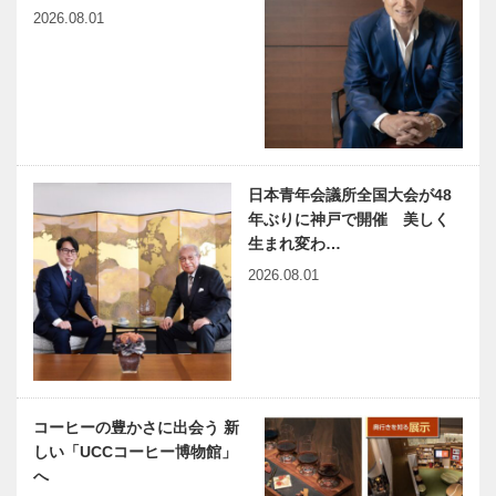
謝を込めて～
で。夢を繋げ
2026.08.01
「Color the
るプロジェク
Summer！
トストーリー
彩りあ…
第4回 ドリー
ひょうご神戸
兵庫県医師会
ム豚饅プロ…
まちかど学だ
の「みんなの
より｜歴史と
医療社会学」
文化を学び続
第165回
けて半世紀｜
日本青年会議所全国大会が48
明石で活動す
年ぶりに神戸で開催 美しく
神大病院の魅
出会いと学びの旅から
る玉藻会…
力はココだ！
Vol.18
生まれ変わ…
Vol.43 神戸
2026.08.01
大学医学部附
属病院 呼吸
器外科 田根
神戸のカクシ
連載エッセイ
…
ボタン 第
／喫茶店の書
138回 地元
斎から 109
にまつわる妖
三島由紀夫の
コーヒーの豊かさに出会う 新
怪・UMA・
記憶力
しい「UCCコーヒー博物館」
生物の謎を探
へ
今月の映画
有馬温泉歴史
る！！『…