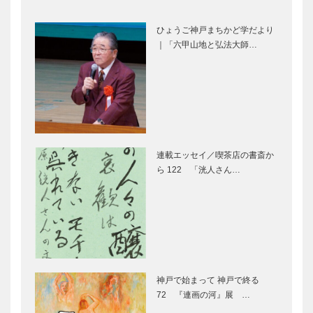
アレックス｜
フラウコウベ
トータルビュ
｜ジュエリー
ひょうご神戸まちかど学だより
ーティーサロ
&アクセサリ
｜「六甲山地と弘法大師…
ン
ー
［KOBECCO
［KOBECCO
Selection］
Selecti…
STUDIO
㊎柴田音吉洋
KIICHI｜革小
服店｜ハンド
物
メイドビスポ
［KOBECCO
ークテーラー
Selection］
［KOBECCO
連載エッセイ／喫茶店の書斎か
Selecti…
ら 122 「洸人さん…
トアロードデ
ゴンチャロフ
リカテッセン
製菓｜洋菓子
｜デリカ
［KOBECCO
［KOBECCO
Selection］
Selection］
マキシン｜帽
マイスター大
子専門店
学堂｜メガネ
神戸で始まって 神戸で終る
［KOBECCO
［KOBECCO
72 『連画の河』展 …
Selection］
Selection］