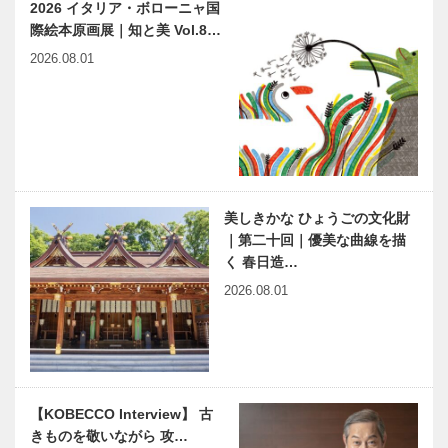
ーフを心ゆく
の宇宙物理学
2026 イタリア・ボローニャ国
まで
教室｜〜第
際絵本原画展｜知と美 Vol.8…
24回〜
【特集】大
海外パビリオ
2026.08.01
阪・関西万博
ングルメ｜
で食べる楽し
【特集】大
みはハズセナ
阪・関西万博
イ！｜-扉
で食べる楽し
（目次）-
みはハズセナ
こんな未来系
万博ならでは
イ！
グルメも見つ
の贅沢な感動
けた！ ｜
体験｜【特
美しきかな ひょうごの文化財
【特集】大
集】大阪・関
｜第二十回｜優美な曲線を描
阪・関西万博
西万博で食べ
く 春日造…
で食べる楽し
る楽しみはハ
2026.08.01
神戸偉人伝外伝 ～知られ
近代建築の巨
みはハズセ
ズセナイ！…
ざる偉業～ （62）後編
匠、フラン
ナ…
小磯良平
ク・ロイド・
ライトを学ぶ
｜Chapter
13 遠藤 新…
港まち神戸
企画から販
【KOBECCO Interview】 古
に、 愛と感
売、食育ま
きものを敬いながら 攻…