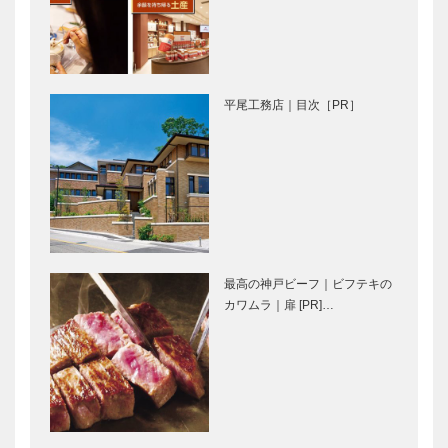
御菓子司 常
マイスター大
盤堂｜和菓子
学堂｜メガネ
［KOBECCO
［KOBECCO
Selection］
Selection］
平尾工務店｜目次［PR］
L’AVENUE｜
ボックサン｜
パティスリー
神戸洋藝菓子
［KOBECCO
［KOBECCO
Selection］
Selection］
…
アレックス｜
マキシン｜帽
トータルビュ
子専門店
最高の神戸ビーフ｜ビフテキの
ーティーサロ
［KOBECCO
カワムラ｜扉 [PR]…
ン
Selection］
［KOBECCO
Selection］
永田良介商店
il
｜オーダーメ
Quadrifoglio
イド家具
（クアドリフ
［KOBECCO
ォリオ）｜ビ
Selection］
スポークシュ