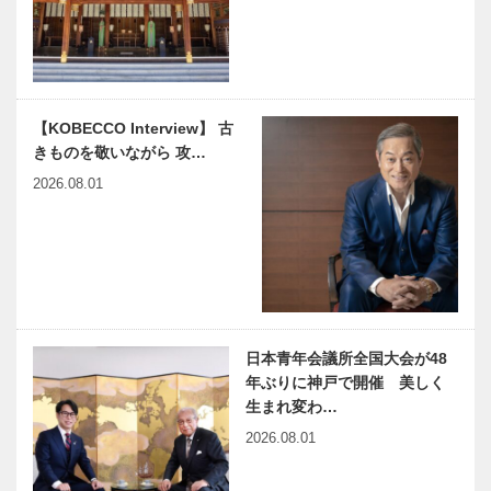
神戸元町誕生
Raymonda６
150年。｜6
月29日、神
丁目
戸市東灘区文
R.Marco 〜
化センター
アールマル
「うはらホー
映画をかんが
JCで培った
コ〜
ル」…
【KOBECCO Interview】 古
える ｜
コミュニケー
きものを敬いながら 攻…
vol.41 ｜ 井
ション力は
筒 和幸
社業において
2026.08.01
も活かされて
いる｜神戸Ｊ
社業では失敗
ビフテキのカ
Ｃの魅力…
は許されない
ワムラで
が、JC活動
〝本物〟の神
は社業の疑似
戸ビーフを心
体験ができる
ゆくまで
｜神戸ＪＣの
日本青年会議所全国大会が48
連載 教えて
36年の歴史
魅力とは…
年ぶりに神戸で開催 美しく
多田先生! 素
に幕、かけが
生まれ変わ…
粒子物理学者
えのない仲間
2026.08.01
の宇宙物理学
と共にゴール
教室｜〜第
レストランバ
14回〜
ー