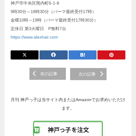
神戸市中央区熊内町6-1-8
9時30分～18時30分（パーマ最終受付17時）
金曜10時～19時（パーマ最終受付17時30分）
定休日 第3火曜日 P無料7台
https://www.alexhair.com
前
前の記事
次の記事
後
の
投
稿
月刊 神戸っ子は当サイト内またはAmazonでお求めいただけ
へ
ます。
の
リ
ン
ク