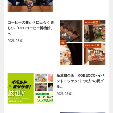
兵庫津（ひょ
豪華バス
「NOMIENA
うごのつ）ミ
「YUI PRIMA
…
ュージアム来
OLIVIA」に
館者30万人
体験乗車 〜
コーヒーの豊かさに出会う 新
達成！ 名誉
移動も優雅
しい「UCCコーヒー博物館」
館長文化サロ
に、上質の
兵庫県医師会
神大病院の魅
へ
ンも大盛…
バ…
の「みんなの
力はココだ！
2026.08.01
医療社会学」
Vol.34 神戸
第156回
大学医学部附
属病院 耳鼻
咽喉科頭頸部
出会いと学びの旅から
神戸のカクシ
外…
Vol.08
ボタン 第
128回 かつ
新連載企画｜KOBECCO×イベ
ての邸宅は多
ントミツケタ!｜“大人”の夏グ
様性に満ちた
ル…
学びの場 公
連載エッセイ
ラジオ関西
益財団法…
2026.08.01
／喫茶店の書
「風さやか
斎から99 本
愛と夢♥永遠
屋さんに
のタカラジェ
ンヌ」 おか