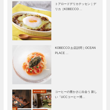
神戸の新風
神戸元町誕生
トアロードデリカテッセン｜デ
VOL.14｜神
150年。｜扉
リカ［KOBECCO …
戸を世界に誇
る 開発拠点
へ 実現への
近代建築の巨
松本隆さんと
取り…
匠、フラン
神戸
ク・ロイド・
ライトを学ぶ
｜Chapter 3
KOBECCO お店訪問｜OCEAN
有機的建築
PLACE …
⊘ 物語が始
KOBECCO
｜…
まる ⊘THE
お店訪問｜
STORY
Salon15
BEGINS –
TOOTH
vol.45 俳
TOOTH 旧神
優 古…
戸居留地 …
Movie and
STUDIO
CARS｜サー
KIICHI｜革小
コーヒーの豊かさに出会う 新し
ブ9000CS
物
い「UCCコーヒー博…
［KOBECCO
Selection］