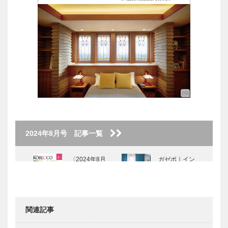
2024年8月号 記事一覧
〈2024年8月
ガゼボ｜イン
号〉
テリアショッ
プ
［KOBECCO
Selection］
関連記事
未来を駆ける
【特集】祝！