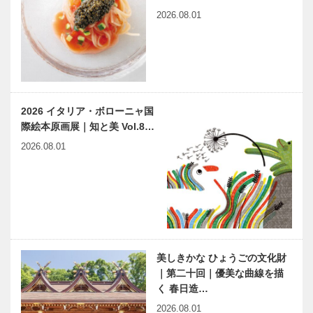
150年。｜ 商
150年。｜ 1
2026.08.01
店街愛あふれ
番街 元町時
るリーダーが
計店
見所を語る！
【特集】祝！
【特集】祝！
｜…
神戸元町誕生
神戸元町誕生
150年。｜ 1
150年。｜ 3
番街 文具サ
丁目 オカダ
2026 イタリア・ボローニャ国
ワタニ
洋傘店
際絵本原画展｜知と美 Vol.8…
【特集】祝！
【特集】祝！
2026.08.01
神戸元町誕生
神戸元町誕生
150年。｜ 4
150年。｜ 4
丁目
丁目 お仏壇
bonbon〜ボ
の浜屋 神戸
ンボン〜
本店
【特集】祝！
【特集】祝！
神戸元町誕生
神戸元町誕生
150年。｜ 5
150年。｜ 6
美しきかな ひょうごの文化財
丁目 視正堂
丁目 中央卸
｜第二十回｜優美な曲線を描
眼鏡店〜しせ
売市場直送
く 春日造…
いどうめがね
お野菜与一
【特集】祝！
バレエ公演
てん…
2026.08.01