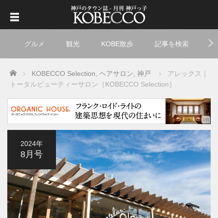
グルメ
観光
KOBE散歩
記事を検索
ト
Home
KOBECCO Selection
,
ヘアサロン
,
神戸
アレックス｜
トータルビューティーサロン［KOBECCO Selection］
2024年
8月号