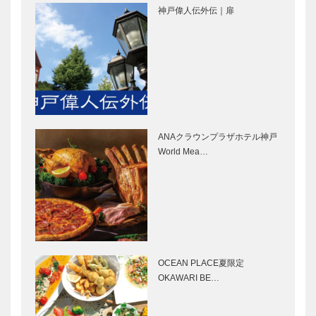
神戸偉人伝外伝｜扉
ーズ
フラウコウベ
ブティック
［KOBE…
｜ジュエリー
セリザワ｜婦
&アクセサリ
人服
ー
［KOBECCO
［KOBECCO
Selection］
Selecti…
㊎柴田音吉洋
神戸御影メゾ
服店｜ハンド
ンデコール｜
メイド ビス
オートクチュ
ANAクラウンプラザホテル神戸
ポークテーラ
ールインテリ
World Mea…
ー
ア
［KOBECCO
［KOBECCO
トアロードデ
ゴンチャロフ
Select…
Select…
リカテッセン
製菓｜洋菓子
｜デリカ
［KOBECCO
［KOBECCO
Selection］
Selection］
OCEAN PLACE夏限定
KOBECCO
竹中大工道具
OKAWARI BE…
お店訪問｜は
館 邂逅―時
た珈琲店
空を超えて｜