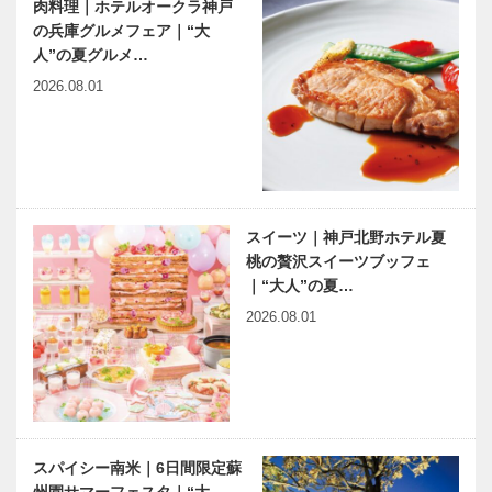
肉料理｜ホテルオークラ神戸
げさまで、
の兵庫グルメフェア｜“大
今月の映画と
「フォーライ
25年を迎
人”の夏グルメ…
本
フミュージッ
え…
クエンタテイ
2026.08.01
メント」も協
力！神戸・
海・シティポ
有馬温泉歴史
ベトナム元気
ップがテー…
人物帖 ～其
X躍動するア
の拾七～ 横
ジア 第8回
山（よこや
｜ 映画『ベ
スイーツ｜神戸北野ホテル夏
ま）やすし
トナムの風に
桃の贅沢スイーツブッフェ
1944～1996
吹かれて』
｜“大人”の夏…
あいまのりすと ～タイム
連載 Vol.4
―ネット…
2026.08.01
リミット1時間の小散歩～
六甲山の父｜
Vol.8
A.H.グルーム
の足跡
神戸偉人伝外伝 ～知られ
ざる偉業～（52）後編
スパイシー南米｜6日間限定蘇
島尾敏雄