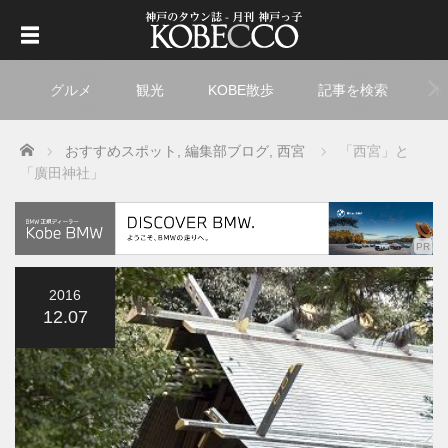
グルメ
観光
KOBE散歩
記事を検索
ト
Home
おすすめスポット
,
編集部ブログ
,
西宮
「西宮」と
「廣田神社」
2016
12.07