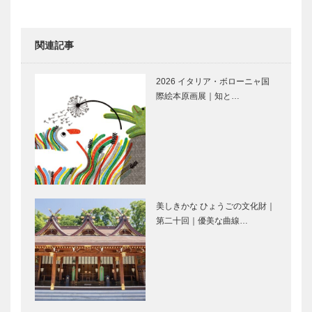
関連記事
2026 イタリア・ボローニャ国
際絵本原画展｜知と…
美しきかな ひょうごの文化財｜
第二十回｜優美な曲線…