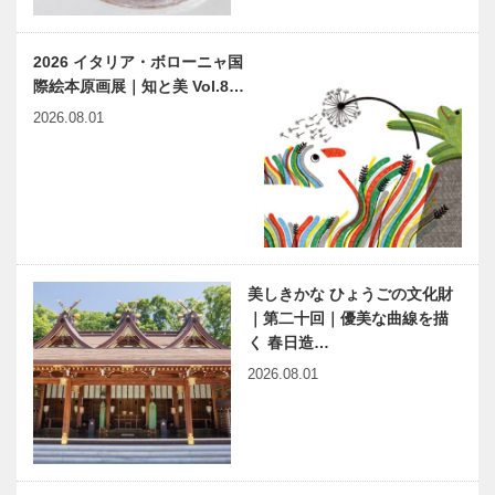
2026 イタリア・ボローニャ国
際絵本原画展｜知と美 Vol.8…
2026.08.01
美しきかな ひょうごの文化財
｜第二十回｜優美な曲線を描
く 春日造…
2026.08.01