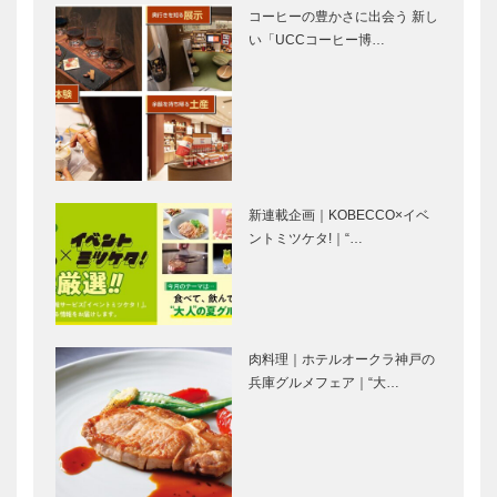
コーヒーの豊かさに出会う 新し
い「UCCコーヒー博…
新連載企画｜KOBECCO×イベ
ントミツケタ!｜“…
肉料理｜ホテルオークラ神戸の
兵庫グルメフェア｜“大…