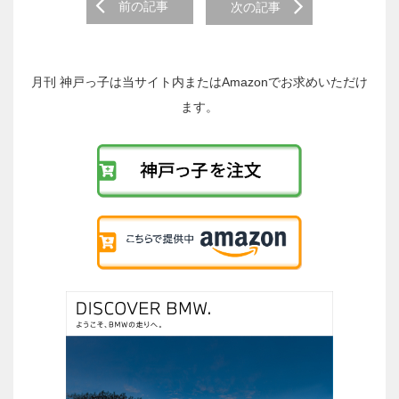
前
前の記事
次の記事
後
の
投
稿
月刊 神戸っ子は当サイト内またはAmazonでお求めいただけ
へ
ます。
の
リ
ン
ク