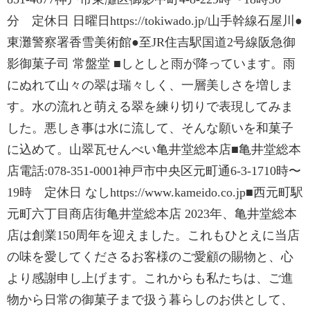
分 定休日 日曜日https://tokiwado.jp/山手幹線石屋川●
東灘警察署香雪美術館●至JR住吉駅国道2号線阪急御
影御菓子司 常盤堂 ■しとしと雨が降っています。雨
にぬれて山々の翠は瑞々しく、一層美しさを増しま
す。水の流れと萌える翠を練り切りで表現してみま
した。悪しき事は水に流して、そんな願いを和菓子
に込めて。山翠瓦せんべい亀井堂総本店■亀井堂総本
店電話:078-351-0001神戸市中央区元町通6-3-1710時〜
19時 定休日 なしhttps://www.kameido.co.jp■西元町駅
元町六丁目商店街亀井堂総本店 2023年、亀井堂総本
店は創業150周年を迎えました。これもひとえに当店
の味を愛してくださるお客様のご愛顧の賜物と、心
より感謝申し上げます。これからも私たちは、ご進
物から日常の御菓子まで扱う暮らしのお供として、