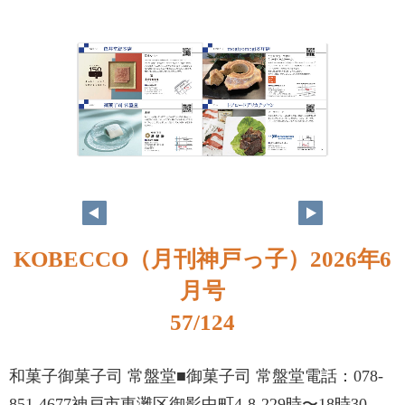
KOBECCO（月刊神戸っ子）2026年6
月号
57/124
和菓子御菓子司 常盤堂■御菓子司 常盤堂電話：078-
851-4677神戸市東灘区御影中町4-8-229時〜18時30