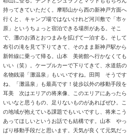
耶山に登る。テントとシュラフとマットももちろん
持ってきていただく。摩耶山から西の新神戸方面へ
行くと、キャンプ場ではないけれど河川敷で「市ヶ
原」というちょっと宿泊できる場所がある。そこ
で、灘のお酒とおつまみを拡げて一泊する。そして
布引の滝を見て下りてきて、そのまま新神戸駅から
新幹線に乗って帰る。山本 美術館へ行かなくても
いい（笑）。ケーブルカーで下りてきて、水道筋の
名物銭湯「灘温泉」もいいですね。田岡 そうです
ね、「灘温泉」も最高です！徒歩以外の移動手段を
耳美 次はエリアの将来像、このエリアにあったら
いいなと思うもの、足りないものがあればぜひ。こ
の地域が抱えている課題でもいいですし、将来こう
あってほしいというお話でも結構です。山本 やっ
ぱり移動手段だと思います。天気が良くて元気だっ