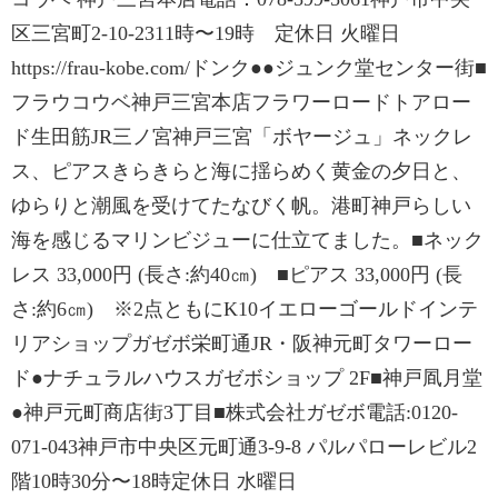
区三宮町2-10-2311時〜19時 定休日 火曜日
https://frau-kobe.com/ドンク●●ジュンク堂センター街■
フラウコウベ神戸三宮本店フラワーロードトアロー
ド生田筋JR三ノ宮神戸三宮「ボヤージュ」ネックレ
ス、ピアスきらきらと海に揺らめく黄金の夕日と、
ゆらりと潮風を受けてたなびく帆。港町神戸らしい
海を感じるマリンビジューに仕立てました。■ネック
レス 33,000円 (長さ:約40㎝) ■ピアス 33,000円 (長
さ:約6㎝) ※2点ともにK10イエローゴールドインテ
リアショップガゼボ栄町通JR・阪神元町タワーロー
ド●ナチュラルハウスガゼボショップ 2F■神戸凮月堂
●神戸元町商店街3丁目■株式会社ガゼボ電話:0120-
071-043神戸市中央区元町通3-9-8 パルパローレビル2
階10時30分〜18時定休日 水曜日