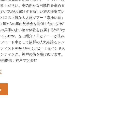
ご覧ください。車の新たな可能性を高める
神姫バスがお届けする新しい旅の提案プレ
姫バスの上質な⼤人旅ツアー「真ゆい結」
リマRIMAの車内見学会を開催！他にも神⼾
の兵庫のよい物や体験をお届するWEBサ
プライムrime」をご紹介！車とアートが⽣み
オフロード車として抜群の人気を誇るレン
ィストAhhi Choi（アヒ・チョイ）さん
インティング。神⼾の街を駆けぬけます。
oi車両提供：神⼾マツダ47
47
る