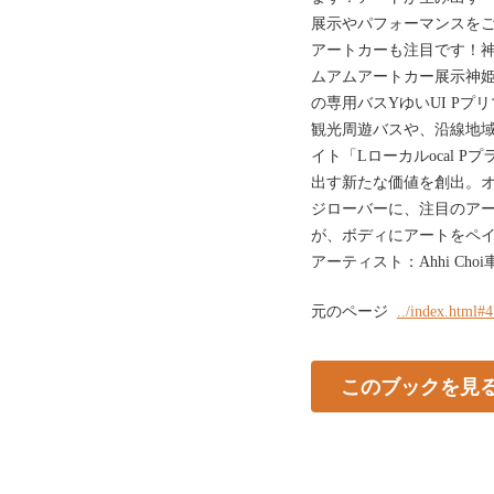
展示やパフォーマンスを
アートカーも注目です！
ムアムアートカー展⽰神
の専用バスYゆいUI Pプ
観光周遊バスや、沿線地域
イト「Lローカルocal P
出す新たな価値を創出。
ジローバーに、注⽬のアーテ
が、ボディにアートをペ
アーティスト：Ahhi Ch
元のページ
../index.html#
このブックを見