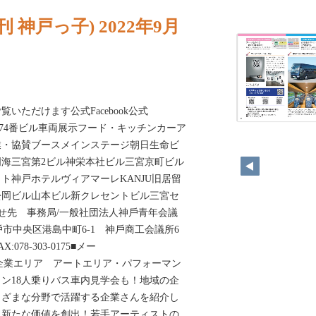
刊 神戸っ子) 2022年9月
いただけます公式Facebook公式
ube京町74番ビル車両展示フード・キッチンカーア
業・協賛ブースメインステージ朝日生命ビ
海三宮第2ビル神栄本社ビル三宮京町ビル
ト神戸ホテルヴィアマーレKANJU旧居留
松岡ビル山本ビル新クレセントビル三宮セ
せ先 事務局/⼀般社団法⼈神⼾⻘年会議
県神⼾市中央区港島中町6-1 神⼾商工会議所6
AX:078-303-0175■メー
.jp 協賛企業エリア アートエリア・パフォーマン
ン18⼈乗りバス車内見学会も！地域の企
まざまな分野で活躍する企業さんを紹介し
 新たな価値を創出！若手アーティストの