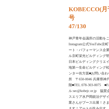
KOBECCO(月
号
47/130
神戸青年会議所の活動をご覧
Instagram公式YouT
ート・パフォーマンス企
ル京町栄光ビルディング明
日本ビルディングクリエイ
地第一生命ビルディング
ンター街方面■お問い合わ
所 〒650-0046 兵庫
階■TEL:078-303-0075 ■F
ル:sec@kobejc.or
スエリア水⼾岡鋭治デザイ
業さんがブース出展！さ
ます！アートが生み出す