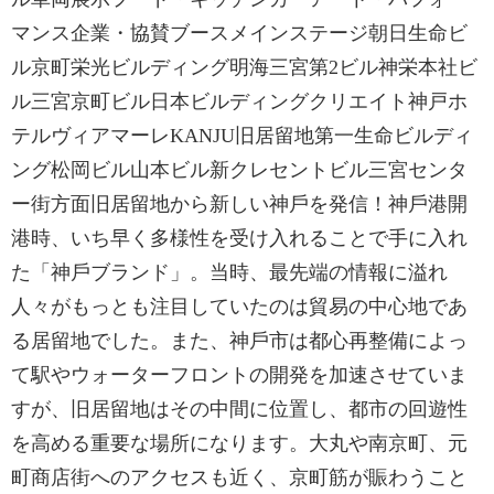
マンス企業・協賛ブースメインステージ朝日生命ビ
ル京町栄光ビルディング明海三宮第2ビル神栄本社ビ
ル三宮京町ビル日本ビルディングクリエイト神戸ホ
テルヴィアマーレKANJU旧居留地第一生命ビルディ
ング松岡ビル山本ビル新クレセントビル三宮センタ
ー街方面旧居留地から新しい神⼾を発信！神⼾港開
港時、いち早く多様性を受け⼊れることで⼿に⼊れ
た「神⼾ブランド」。当時、最先端の情報に溢れ
人々がもっとも注⽬していたのは貿易の中⼼地であ
る居留地でした。また、神⼾市は都⼼再整備によっ
て駅やウォーターフロントの開発を加速させていま
すが、旧居留地はその中間に位置し、都市の回遊性
を⾼める重要な場所になります。⼤丸や南京町、元
町商店街へのアクセスも近く、京町筋が賑わうこと