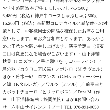
ィナーショー鈴木一郎山下洋輔ホテルオークラ神戸
おすすめ商品 神戸牛モモしゃぶしゃぶ500g
6,480円（税込）神戸牛ロースしゃぶしゃぶ500g
16,200円（税込）※新型コロナウイルス感染症への対
策として、お客様同士の間隔を確保したお席をご用
意いたします。※お席は相席となります。あらかじ
めご了承をお願い申し上げます。演奏予定曲（演奏
曲目は変更になる場合がございます）・山下洋輔
枯葉（J.コズマ）／星に願いを（L.ハーライン）／
鳥の歌（カタロニア民謡）／ボレロ（M.ラヴェル）
ほか・鈴木一郎 ロマンス（C.M.von ウェーバー）
／涙（F.タルレガ）／ワルツ（F.ソル）／ 前奏曲と
カボットチョーロ（ビリャロボス）／Dear M（作
曲：山下洋輔/編曲：挾間美帆）ほか■お問い合わ
せ 六甲山サイレンスリゾートTEL.078-891-0650